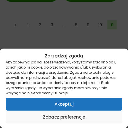
←
1
2
3
…
8
9
10
11
Zarządzaj zgodą
Aby zapewnić jak najlepsze wrażenia, korzystamy z technologii,
takich jak pliki cookie, do przechowywania i/lub uzyskiwania
dostępu do informacji o urządzeniu. Zgoda na te technologie
pozwoli nam przetwarzać dane, takie jak zachowanie podczas
przeglądania lub unikalne identyfikatory na tej stronie. Brak
wyrażenia zgody lub wycofanie zgody może niekorzystnie
wpłynąć na niektóre cechy i funkcje.
DARMOWA DOSTAWA OD 199ZŁ
Wysyłka nawet tego samego dnia
Akceptuj
Zobacz preferencje