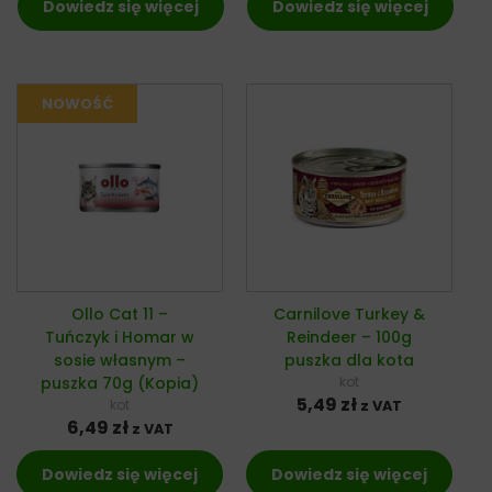
Dowiedz się więcej
Dowiedz się więcej
Ollo Cat 11 –
Carnilove Turkey &
Tuńczyk i Homar w
Reindeer – 100g
sosie własnym –
puszka dla kota
puszka 70g (Kopia)
kot
5,49
zł
kot
z VAT
6,49
zł
z VAT
Dowiedz się więcej
Dowiedz się więcej