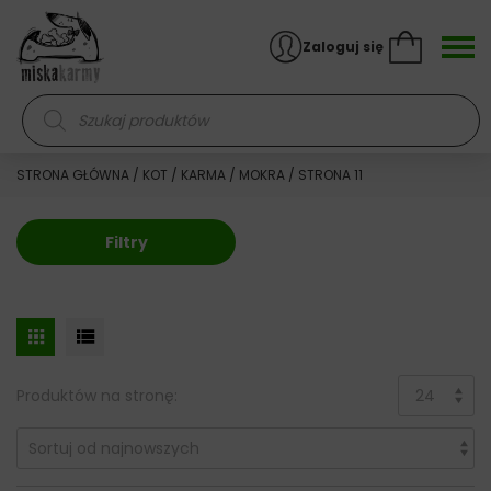
Skocz do treści
Zaloguj się
Wyszukiwarka produktów
STRONA GŁÓWNA
/
KOT
/
KARMA
/
MOKRA
/ STRONA 11
Filtry
Produktów na stronę: