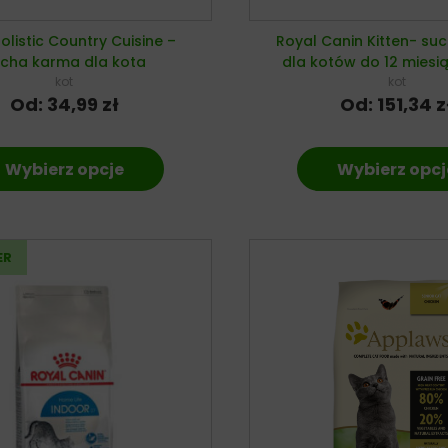
olistic Country Cuisine –
Royal Canin Kitten- su
cha karma dla kota
dla kotów do 12 miesią
kot
kot
Od:
34,99
zł
Od:
151,34
z
Wybierz opcje
Wybierz opcj