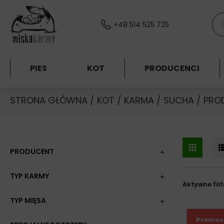
Skocz do treści
Wys
+48 514 525 725
PIES
KOT
PRODUCENCI
STRONA GŁÓWNA
/
KOT
/
KARMA
/
SUCHA
/
PRO
PRODUCENT
TYP KARMY
Aktywne filt
TYP MIĘSA
Promoc