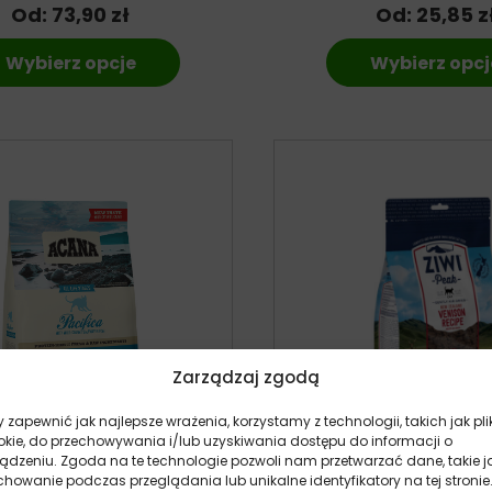
Od:
73,90
zł
Od:
25,85
z
Wybierz opcje
Wybierz opcj
Zarządzaj zgodą
 zapewnić jak najlepsze wrażenia, korzystamy z technologii, takich jak pli
okie, do przechowywania i/lub uzyskiwania dostępu do informacji o
ządzeniu. Zgoda na te technologie pozwoli nam przetwarzać dane, takie j
howanie podczas przeglądania lub unikalne identyfikatory na tej stronie
a Pacifica Cat – sucha
Ziwi Peak – Dziczyzna s