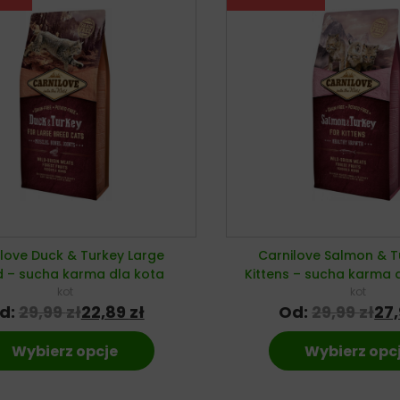
love Duck & Turkey Large
Carnilove Salmon & T
d – sucha karma dla kota
Kittens – sucha karma 
kot
kot
d:
29,99
zł
22,89
zł
Od:
29,99
zł
27
Wybierz opcje
Wybierz opc