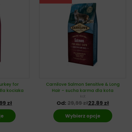
urkey for
Carnilove Salmon Sensitive & Long
dla kociaka
Hair – sucha karma dla kota
kot
,99
zł
Od:
29,99
zł
22,89
zł
je
Wybierz opcje