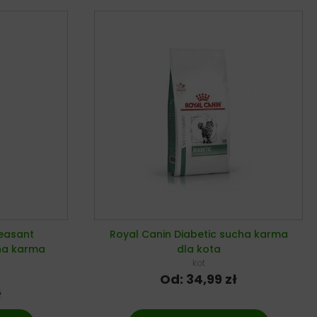
easant
Royal Canin Diabetic sucha karma
cha karma
dla kota
kot
Od:
34,99
zł
ł