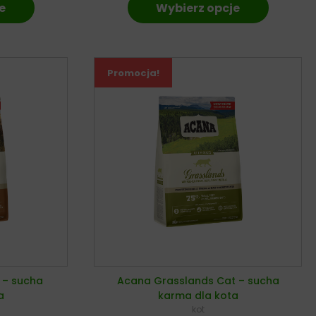
e
Wybierz opcje
Promocja!
t – sucha
Acana Grasslands Cat – sucha
a
karma dla kota
kot