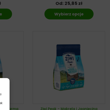
ł
Od:
25,85
zł
e
Wybierz opcje
ki
ak
.
ucha karma
Ziwi Peak – Makrela i Jagnięcina