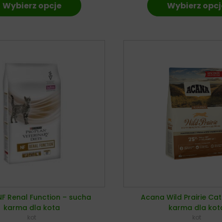
Wybierz opcje
Wybierz opcj
NF Renal Function – sucha
Acana Wild Prairie Ca
karma dla kota
karma dla kot
kot
kot