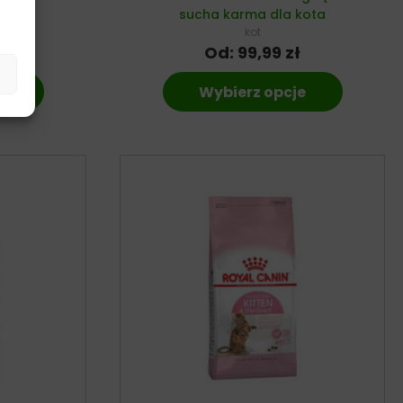
sucha karma dla kota
kot
Od:
99,99
zł
AT
e
Wybierz opcje