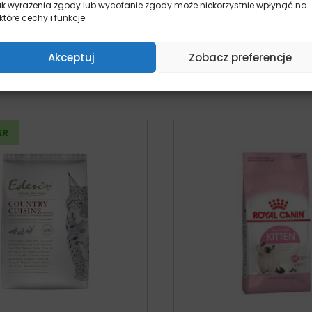
ak wyrażenia zgody lub wycofanie zgody może niekorzystnie wpłynąć na
karma dla kota
dla kota
które cechy i funkcje.
kot
kot
Od:
25,85
zł
109,99
zł
z V
Akceptuj
Zobacz preferencje
Wybierz opcje
Wybierz opcj