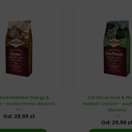
love Reindeer Energy &
Carnilove Duck & Ph
 – sucha karma dla kota
Hairball Control – su
kot
dla kota
Od:
29,99
zł
kot
Od:
29,99
z