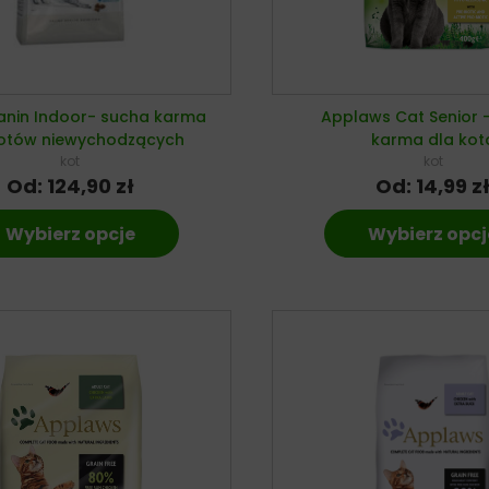
anin Indoor- sucha karma
Applaws Cat Senior 
kotów niewychodzących
karma dla kot
kot
kot
Od:
124,90
zł
Od:
14,99
z
Wybierz opcje
Wybierz opcj