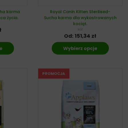
cha karma
Royal Canin Kitten Sterilised-
ca życia.
Sucha karma dla wykastrowanych
kociąt.
ł
kot
Od:
151,34
zł
e
Wybierz opcje