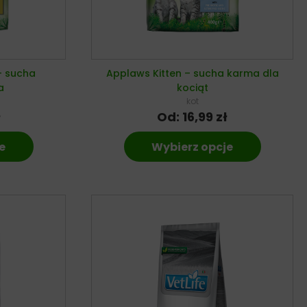
– sucha
Applaws Kitten – sucha karma dla
a
kociąt
kot
ł
Od:
16,99
zł
e
Wybierz opcje