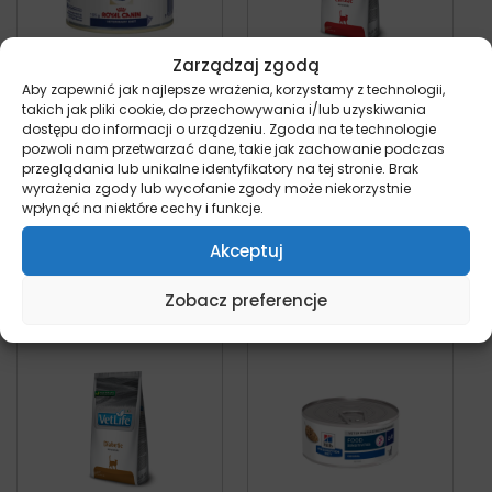
Zarządzaj zgodą
Aby zapewnić jak najlepsze wrażenia, korzystamy z technologii,
takich jak pliki cookie, do przechowywania i/lub uzyskiwania
Royal Canin Renal
Farmina Vet Life –
dostępu do informacji o urządzeniu. Zgoda na te technologie
dla kota- puszka
Cardiac – sucha
pozwoli nam przetwarzać dane, takie jak zachowanie podczas
kot
karma dla kota
przeglądania lub unikalne identyfikatory na tej stronie. Brak
8,99
zł
kot
z VAT
wyrażenia zgody lub wycofanie zgody może niekorzystnie
Od:
26,99
zł
wpłynąć na niektóre cechy i funkcje.
Wybierz opcje
Wybierz opcje
Akceptuj
Zobacz preferencje