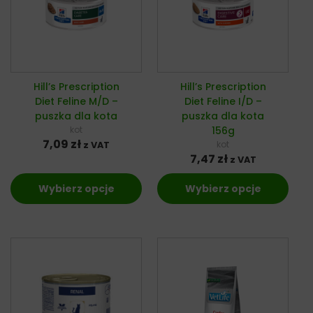
Hill’s Prescription
Hill’s Prescription
Diet Feline M/D –
Diet Feline I/D –
puszka dla kota
puszka dla kota
kot
156g
7,09
zł
kot
z VAT
7,47
zł
z VAT
Wybierz opcje
Wybierz opcje