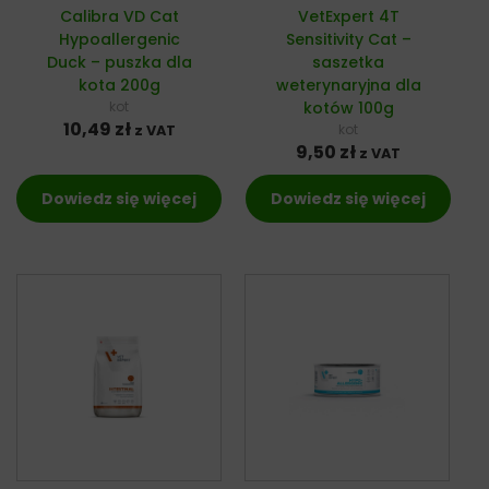
Calibra VD Cat
VetExpert 4T
Hypoallergenic
Sensitivity Cat –
Duck – puszka dla
saszetka
kota 200g
weterynaryjna dla
kot
kotów 100g
10,49
zł
kot
z VAT
9,50
zł
z VAT
Dowiedz się więcej
Dowiedz się więcej