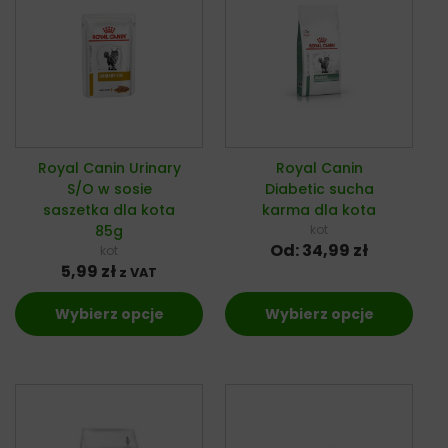
Royal Canin Urinary
Royal Canin
S/O w sosie
Diabetic sucha
saszetka dla kota
karma dla kota
85g
kot
Od:
34,99
zł
kot
5,99
zł
z VAT
Wybierz opcje
Wybierz opcje