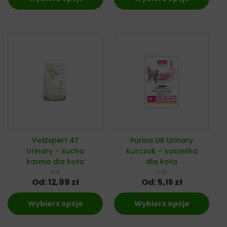
VetExpert 4T
Purina UR Urinary
Urinary – sucha
Kurczak – saszetka
karma dla kota
dla kota
kot
kot
Od:
12,99
zł
Od:
5,15
zł
Wybierz opcje
Wybierz opcje