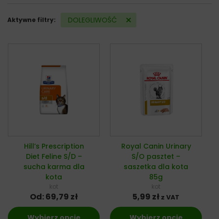
DOLEGLIWOŚĆ
Aktywne filtry:
Hill’s Prescription
Royal Canin Urinary
Diet Feline S/D –
S/O pasztet –
sucha karma dla
saszetka dla kota
kota
85g
kot
kot
Od:
69,79
zł
5,99
zł
z VAT
Wybierz opcje
Wybierz opcje