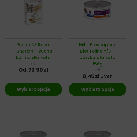
Purina NF Renal
Hill’s Prescription
Function – sucha
Diet Feline Y/D –
karma dla kota
puszka dla kota
kot
156g
Od:
73,90
zł
kot
8,45
zł
z VAT
Wybierz opcje
Wybierz opcje