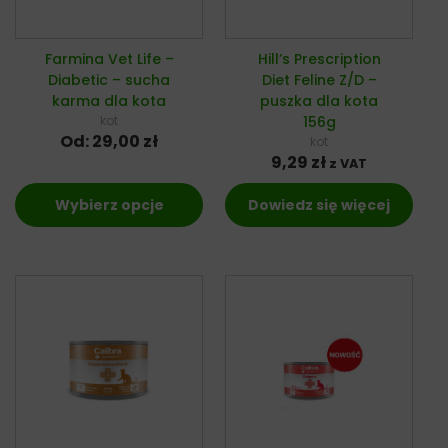
Farmina Vet Life –
Hill’s Prescription
Diabetic – sucha
Diet Feline Z/D –
karma dla kota
puszka dla kota
kot
156g
Od:
29,00
zł
kot
9,29
zł
z VAT
Wybierz opcje
Dowiedz się więcej