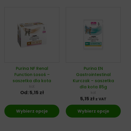
Purina NF Renal
Purina EN
Function Łosoś –
Gastrointestinal
saszetka dla kota
Kurczak – saszetka
kot
dla kota 85g
Od:
5,15
zł
kot
5,15
zł
z VAT
Wybierz opcje
Wybierz opcje