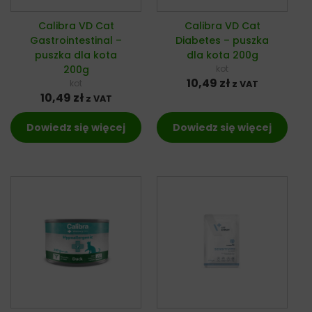
Calibra VD Cat
Calibra VD Cat
Gastrointestinal –
Diabetes – puszka
puszka dla kota
dla kota 200g
200g
kot
10,49
zł
kot
z VAT
10,49
zł
z VAT
Dowiedz się więcej
Dowiedz się więcej