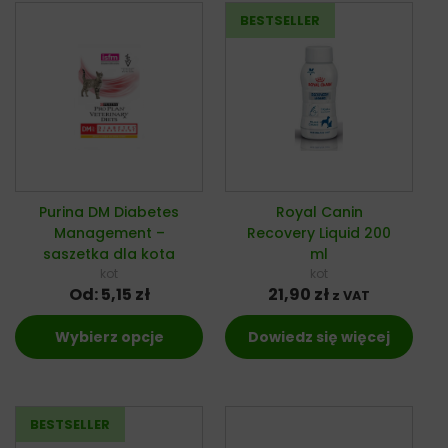
Purina DM Diabetes
Royal Canin
Management –
Recovery Liquid 200
saszetka dla kota
ml
kot
kot
Od:
5,15
zł
21,90
zł
z VAT
Wybierz opcje
Dowiedz się więcej