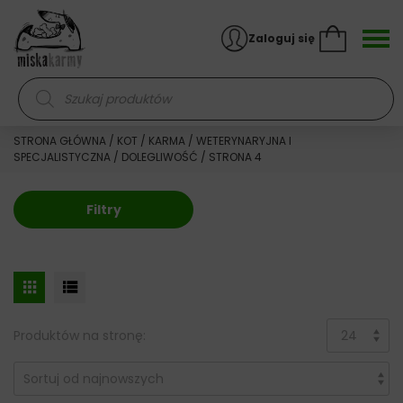
Skocz do treści
Zaloguj się
Wyszukiwarka produktów
STRONA GŁÓWNA
/
KOT
/
KARMA
/
WETERYNARYJNA I
SPECJALISTYCZNA
/
DOLEGLIWOŚĆ
/ STRONA 4
Filtry
Produktów na stronę: