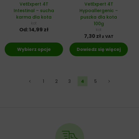
VetExpert 4T
VetExpert 4T
Intestinal – sucha
Hypoallergenic –
karma dla kota
puszka dla kota
kot
100g
Od:
14,99
zł
kot
7,30
zł
z VAT
Wybierz opcje
Dowiedz się więcej
←
1
2
3
4
5
→