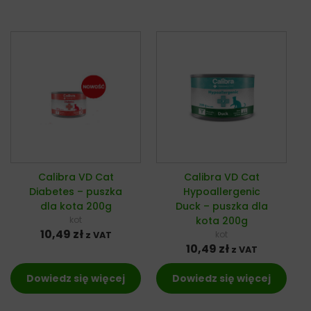
Calibra VD Cat
Calibra VD Cat
Diabetes – puszka
Hypoallergenic
dla kota 200g
Duck – puszka dla
kot
kota 200g
10,49
zł
kot
z VAT
10,49
zł
z VAT
Dowiedz się więcej
Dowiedz się więcej