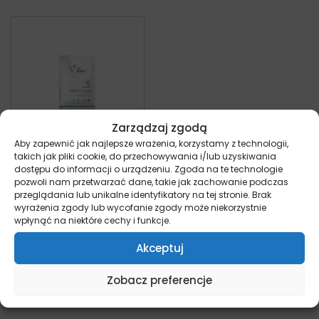
Zarządzaj zgodą
Aby zapewnić jak najlepsze wrażenia, korzystamy z technologii,
takich jak pliki cookie, do przechowywania i/lub uzyskiwania
VetExpert 4T
dostępu do informacji o urządzeniu. Zgoda na te technologie
Sensitivity Cat –
pozwoli nam przetwarzać dane, takie jak zachowanie podczas
saszetka
przeglądania lub unikalne identyfikatory na tej stronie. Brak
wyrażenia zgody lub wycofanie zgody może niekorzystnie
weterynaryjna dla
wpłynąć na niektóre cechy i funkcje.
kotów 100g
kot
Akceptuj
9,50
zł
z VAT
Zobacz preferencje
Dowiedz się więcej