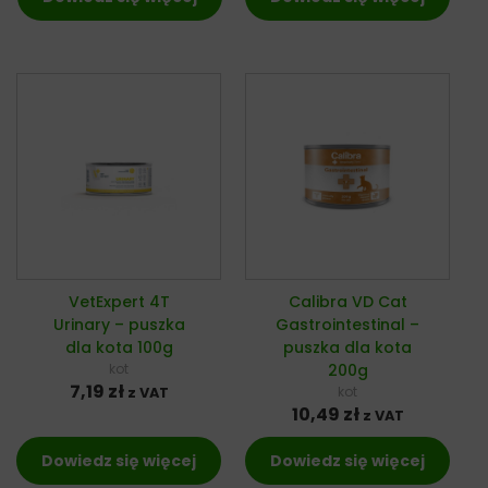
VetExpert 4T
Calibra VD Cat
Urinary – puszka
Gastrointestinal –
dla kota 100g
puszka dla kota
kot
200g
7,19
zł
kot
z VAT
10,49
zł
z VAT
Dowiedz się więcej
Dowiedz się więcej