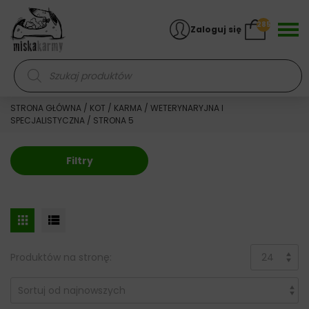
Skocz do treści
285
Zaloguj się
Wyszukiwarka produktów
STRONA GŁÓWNA
/
KOT
/
KARMA
/
WETERYNARYJNA I
SPECJALISTYCZNA
/ STRONA 5
Filtry
Produktów na stronę: