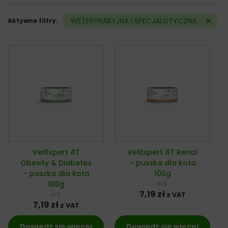
WETERYNARYJNA I SPECJALISTYCZNA
Aktywne filtry:
VetExpert 4T
VetExpert 4T Renal
Obesity & Diabetes
– puszka dla kota
– puszka dla kota
100g
100g
kot
7,19
zł
kot
z VAT
7,19
zł
z VAT
Dowiedz się więcej
Dowiedz się więcej