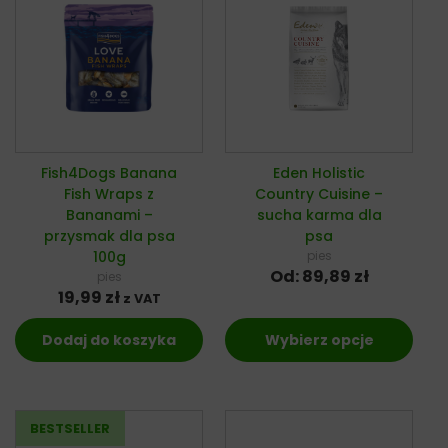
Fish4Dogs Banana
Eden Holistic
Fish Wraps z
Country Cuisine –
Bananami –
sucha karma dla
przysmak dla psa
psa
100g
pies
Od:
89,89
zł
pies
19,99
zł
z VAT
Dodaj do koszyka
Wybierz opcje