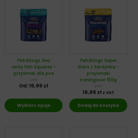
Fish4Dogs Sea
Fish4Dogs Super
Jerky Fish Squares –
Stars z Sardynką –
przysmak dla psa
przysmaki
pies
treningowe 150g
Od:
19,99
zł
pies
19,99
zł
z VAT
Wybierz opcje
Dodaj do koszyka