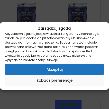
Zarządzaj zgodą
Aby zapewnić jak najlepsze wrażenia, korzystamy z technologii,
takich jak pliki cookie, do przechowywania i/lub uzyskiwania
Fish4Dogs Mackerel
Fish4Dogs White
dostępu do informacji o urządzeniu. Zgoda na te technologie
pozwoli nam przetwarzać dane, takie jak zachowanie podczas
Morsels – sierść,
Fish Morsels – układ
przeglądania lub unikalne identyfikatory na tej stronie. Brak
skóra – przysmak
pokarmowy –
wyrażenia zgody lub wycofanie zgody może niekorzystnie
dla psa 225g
przysmak dla psa
wpłynąć na niektóre cechy i funkcje.
pies
225g
29,99
zł
pies
z VAT
Akceptuj
29,99
zł
z VAT
Zobacz preferencje
Dodaj do koszyka
Dodaj do koszyka