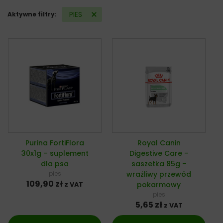
PIES
Aktywne filtry:
Purina FortiFlora
Royal Canin
30x1g – suplement
Digestive Care –
dla psa
saszetka 85g –
pies
wrażliwy przewód
109,90
zł
pokarmowy
z VAT
pies
5,65
zł
z VAT