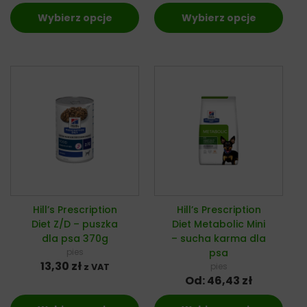
Wybierz opcje
Wybierz opcje
Hill’s Prescription
Hill’s Prescription
Diet Z/D – puszka
Diet Metabolic Mini
dla psa 370g
– sucha karma dla
pies
psa
13,30
zł
pies
z VAT
Od:
46,43
zł