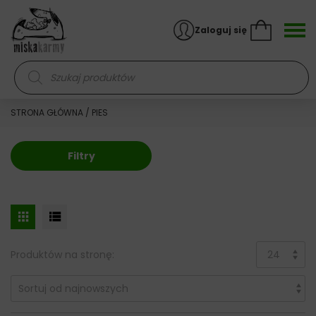
Skocz do treści
Zaloguj się
Wyszukiwarka produktów
STRONA GŁÓWNA
/ PIES
Filtry
Produktów na stronę: