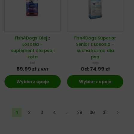
Fish4Dogs Olej z
Fish4Dogs Superior
Łososia –
Senior z Łososia –
suplement dla psa i
sucha karma dla
kota
psa
kot
pies
89,99
zł
Od:
74,99
zł
z VAT
Wybierz opcje
Wybierz opcje
1
2
3
4
…
29
30
31
→