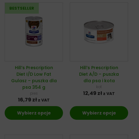
Hill’s Prescription
Hill’s Prescription
Diet I/D Low Fat
Diet A/D – puszka
Gulasz – puszka dla
dla psa i kota
psa 354 g
kot
12,49
zł
pies
z VAT
16,79
zł
z VAT
Wybierz opcje
Wybierz opcje