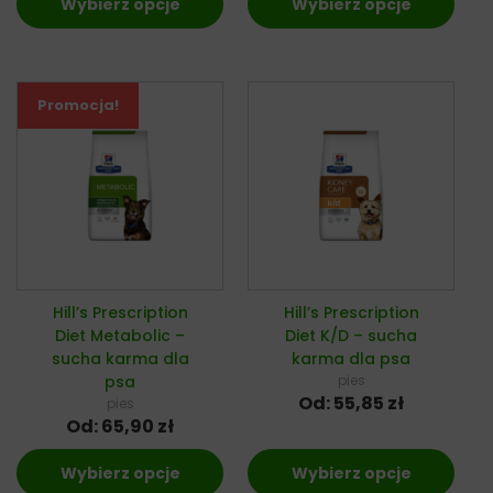
Wybierz opcje
Wybierz opcje
Promocja!
Hill’s Prescription
Hill’s Prescription
Diet Metabolic –
Diet K/D – sucha
sucha karma dla
karma dla psa
psa
pies
Od:
55,85
zł
pies
Od:
65,90
zł
Wybierz opcje
Wybierz opcje