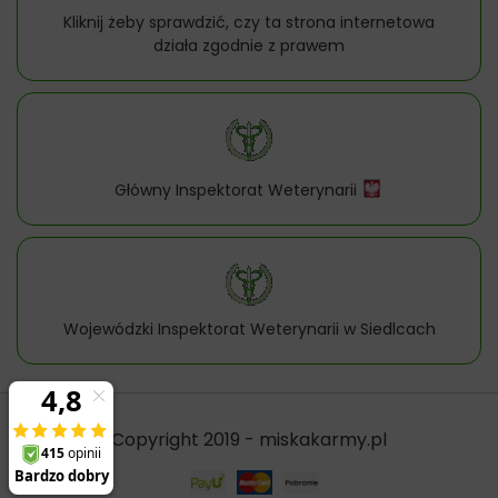
Kliknij żeby sprawdzić, czy ta strona internetowa
działa zgodnie z prawem
Główny Inspektorat Weterynarii
Wojewódzki Inspektorat Weterynarii w Siedlcach
Copyright 2019 - miskakarmy.pl