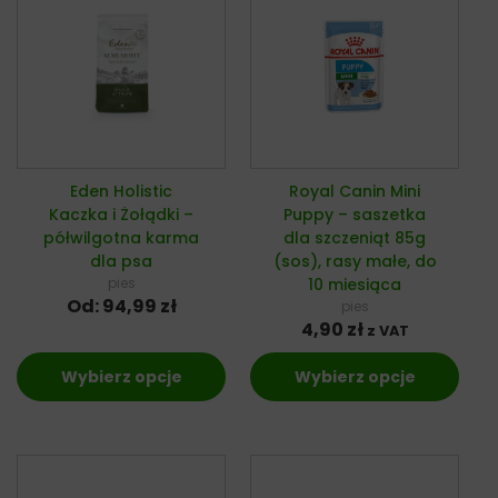
Eden Holistic
Royal Canin Mini
Kaczka i Żołądki –
Puppy – saszetka
półwilgotna karma
dla szczeniąt 85g
dla psa
(sos), rasy małe, do
pies
10 miesiąca
Od:
94,99
zł
pies
4,90
zł
z VAT
Wybierz opcje
Wybierz opcje