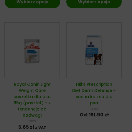
Wybierz opcje
Wybierz opcje
Royal Canin Light
Hill’s Prescription
Weight Care
Diet Derm Defense –
saszetka dla psa
sucha karma dla
85g (pasztet) – z
psa
tendencją do
pies
Od:
151,90
zł
nadwagi
pies
5,65
zł
z VAT