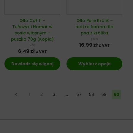
Ollo Cat 11 –
Ollo Pure Królik –
Tuńczyk i Homar w
mokra karma dla
sosie własnym –
psa z królika
puszka 70g (Kopia)
pies
16,99
zł
kot
z VAT
6,49
zł
z VAT
Dowiedz się więcej
Wybierz opcje
←
1
2
3
…
57
58
59
60