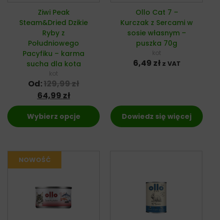
Ziwi Peak
Ollo Cat 7 –
Steam&Dried Dzikie
Kurczak z Sercami w
Ryby z
sosie własnym –
Południowego
puszka 70g
Pacyfiku – karma
kot
6,49
zł
sucha dla kota
z VAT
kot
Od:
129,99
zł
64,99
zł
Wybierz opcje
Dowiedz się więcej