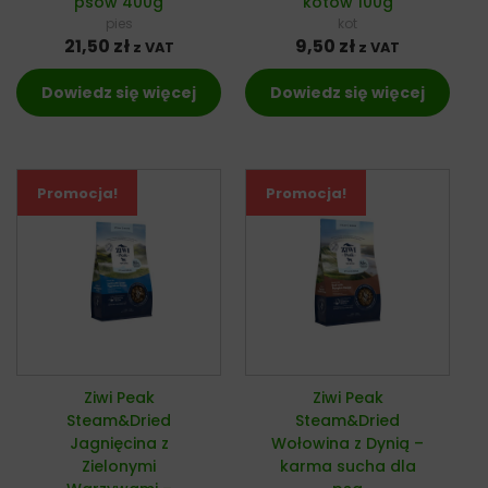
psów 400g
kotów 100g
pies
kot
21,50
zł
9,50
zł
z VAT
z VAT
Dowiedz się więcej
Dowiedz się więcej
Promocja!
Promocja!
Ziwi Peak
Ziwi Peak
Steam&Dried
Steam&Dried
Jagnięcina z
Wołowina z Dynią –
Zielonymi
karma sucha dla