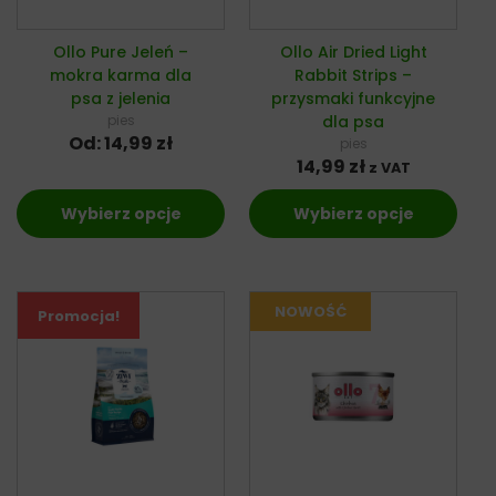
Ollo Pure Jeleń –
Ollo Air Dried Light
mokra karma dla
Rabbit Strips –
psa z jelenia
przysmaki funkcyjne
pies
dla psa
Od:
14,99
zł
pies
14,99
zł
z VAT
Wybierz opcje
Wybierz opcje
Promocja!