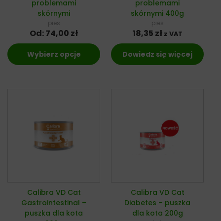
problemami
problemami
skórnymi
skórnymi 400g
pies
pies
Od:
74,00
zł
18,35
zł
z VAT
Wybierz opcje
Dowiedz się więcej
Calibra VD Cat
Calibra VD Cat
Gastrointestinal –
Diabetes – puszka
puszka dla kota
dla kota 200g