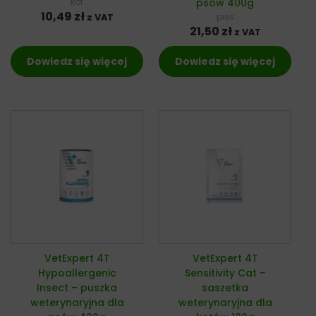
kot
psów 400g
10,49
zł
pies
z VAT
21,50
zł
z VAT
Dowiedz się więcej
Dowiedz się więcej
VetExpert 4T
VetExpert 4T
Hypoallergenic
Sensitivity Cat –
Insect – puszka
saszetka
weterynaryjna dla
weterynaryjna dla