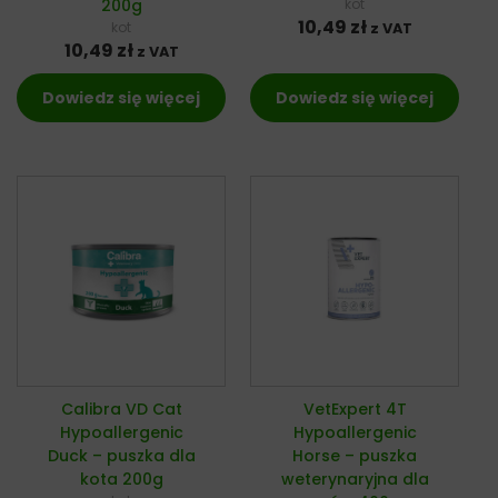
200g
kot
10,49
zł
kot
z VAT
10,49
zł
z VAT
Dowiedz się więcej
Dowiedz się więcej
Calibra VD Cat
VetExpert 4T
Hypoallergenic
Hypoallergenic
Duck – puszka dla
Horse – puszka
kota 200g
weterynaryjna dla