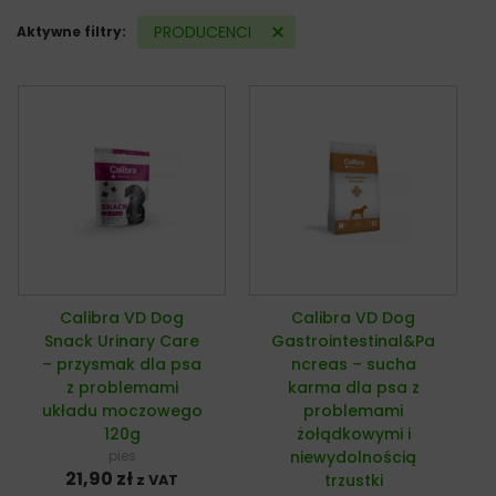
PRODUCENCI
Aktywne filtry:
Calibra VD Dog
Calibra VD Dog
Snack Urinary Care
Gastrointestinal&Pa
– przysmak dla psa
ncreas – sucha
z problemami
karma dla psa z
układu moczowego
problemami
120g
żołądkowymi i
pies
niewydolnością
21,90
zł
trzustki
z VAT