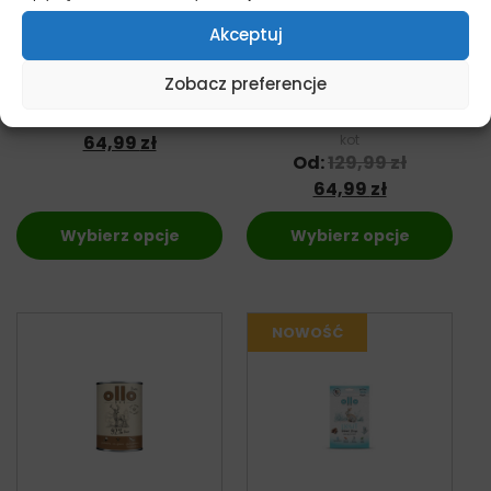
Steam&Dried
Steam&Dried
Kurczak z Owocami
Wołowina z
Akceptuj
– karma sucha dla
Błękitkiem
psa
Południowym –
Zobacz preferencje
pies
karma sucha dla
Od:
129,99
zł
kota
64,99
zł
kot
Od:
129,99
zł
64,99
zł
Wybierz opcje
Wybierz opcje