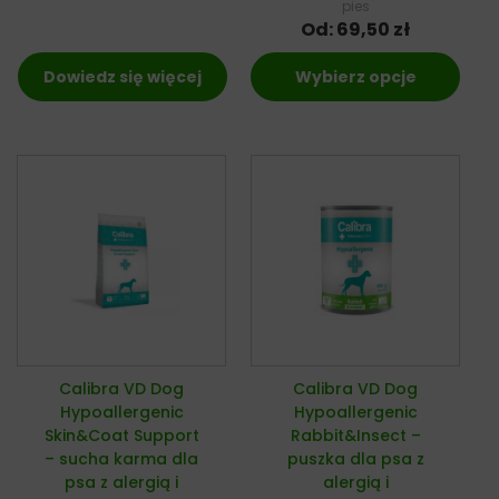
pies
Od:
69,50
zł
Dowiedz się więcej
Wybierz opcje
Calibra VD Dog
Calibra VD Dog
Hypoallergenic
Hypoallergenic
Skin&Coat Support
Rabbit&Insect –
– sucha karma dla
puszka dla psa z
psa z alergią i
alergią i