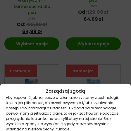
Warzywami –
psa
karma sucha dla
pies
Od:
129,99
zł
psa
pies
64,99
zł
Od:
129,99
zł
64,99
zł
Wybierz opcje
Wybierz opcje
Promocja!
Promocja!
Zarządzaj zgodą
Aby zapewnić jak najlepsze wrażenia, korzystamy z technologii,
takich jak pliki cookie, do przechowywania i/lub uzyskiwania
dostępu do informacji o urządzeniu. Zgoda na te technologie
pozwoli nam przetwarzać dane, takie jak zachowanie podczas
przeglądania lub unikalne identyfikatory na tej stronie. Brak
wyrażenia zgody lub wycofanie zgody może niekorzystnie
Ziwi Peak
Ziwi Peak
wpłynąć na niektóre cechy i funkcje.