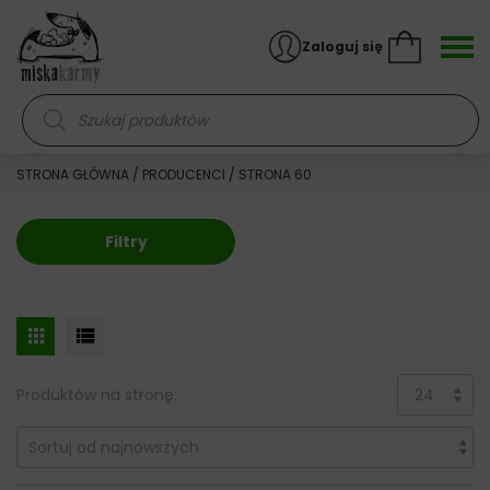
Skocz do treści
Zaloguj się
Wyszukiwarka produktów
STRONA GŁÓWNA
/
PRODUCENCI
/ STRONA 60
Filtry
Produktów na stronę: