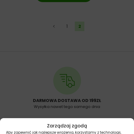
←
1
2
DARMOWA DOSTAWA OD 199ZŁ
Wysyłka nawet tego samego dnia
Zarządzaj zgodą
Aby zapewnić jak najlepsze wrażenia, korzystamy z technologii,