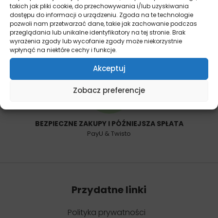
takich jak pliki cookie, do przechowywania i/lub uzyskiwania
dostępu do informacji o urządzeniu. Zgoda na te technologie
pozwoli nam przetwarzać dane, takie jak zachowanie podczas
przeglądania lub unikalne identyfikatory na tej stronie. Brak
14 DNI NA ZWROT
wyrażenia zgody lub wycofanie zgody może niekorzystnie
Bez podawania przyczyny
wpłynąć na niektóre cechy i funkcje.
Akceptuj
Zobacz preferencje
BEZPIECZNE ZAKUPY I PÓŹNIEJSZA SPŁATA
PayU & Twisto
Przydatne linki
Polityka prywatności