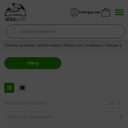
Skocz do treści
Zaloguj się
Wyszukiwarka produktów
STRONA GŁÓWNA
/
WETERYNARIA
/
PRODUCENT
/
FARMINA
/ STRONA 2
Filtry
Produktów na stronę: