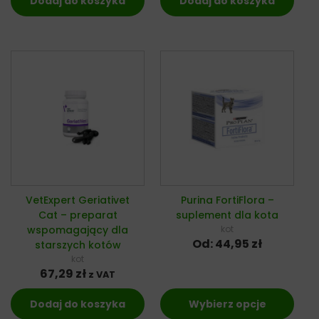
Dodaj do koszyka
Dodaj do koszyka
VetExpert Geriativet
Purina FortiFlora –
Cat – preparat
suplement dla kota
wspomagający dla
kot
Od:
44,95
zł
starszych kotów
kot
67,29
zł
z VAT
Dodaj do koszyka
Wybierz opcje