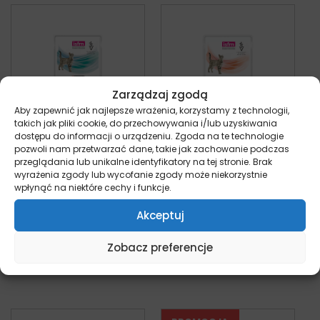
Zarządzaj zgodą
Aby zapewnić jak najlepsze wrażenia, korzystamy z technologii,
takich jak pliki cookie, do przechowywania i/lub uzyskiwania
dostępu do informacji o urządzeniu. Zgoda na te technologie
pozwoli nam przetwarzać dane, takie jak zachowanie podczas
Purina EN
Purina OM Obesity
przeglądania lub unikalne identyfikatory na tej stronie. Brak
Gastrointestinal
Management
wyrażenia zgody lub wycofanie zgody może niekorzystnie
Łosoś – saszetka
Kurczak – saszetka
wpłynąć na niektóre cechy i funkcje.
dla kota
dla kota
kot
kot
Akceptuj
Od:
5,15
zł
Od:
5,15
zł
Zobacz preferencje
Wybierz opcje
Wybierz opcje