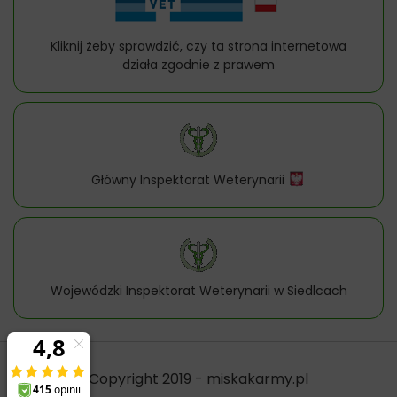
Kliknij żeby sprawdzić, czy ta strona internetowa
działa zgodnie z prawem
Główny Inspektorat Weterynarii
Wojewódzki Inspektorat Weterynarii w Siedlcach
Copyright 2019 - miskakarmy.pl