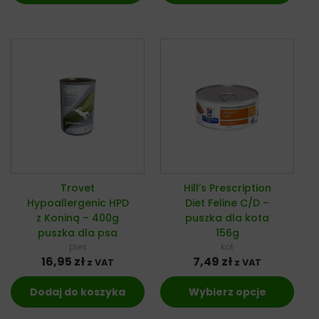
Trovet
Hill’s Prescription
Hypoallergenic HPD
Diet Feline C/D –
z Koniną – 400g
puszka dla kota
puszka dla psa
156g
pies
kot
16,95
zł
7,49
zł
z VAT
z VAT
Dodaj do koszyka
Wybierz opcje