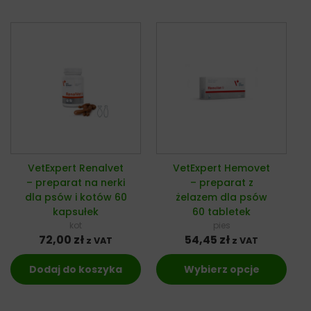
VetExpert Renalvet
VetExpert Hemovet
– preparat na nerki
– preparat z
dla psów i kotów 60
żelazem dla psów
kapsułek
60 tabletek
kot
pies
72,00
zł
54,45
zł
z VAT
z VAT
Dodaj do koszyka
Wybierz opcje