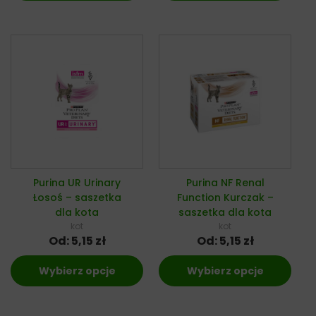
Purina UR Urinary
Purina NF Renal
Łosoś – saszetka
Function Kurczak –
dla kota
saszetka dla kota
kot
kot
Od:
5,15
zł
Od:
5,15
zł
Wybierz opcje
Wybierz opcje