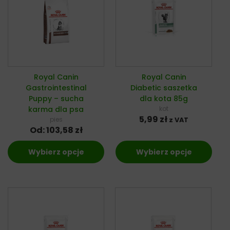
Royal Canin
Royal Canin
Gastrointestinal
Diabetic saszetka
Puppy – sucha
dla kota 85g
karma dla psa
kot
5,99
zł
pies
z VAT
Od:
103,58
zł
Wybierz opcje
Wybierz opcje