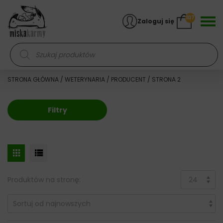
Skocz do treści
107
Zaloguj się
Wyszukiwarka produktów
STRONA GŁÓWNA
/
WETERYNARIA
/
PRODUCENT
/ STRONA 2
Filtry
Produktów na stronę: