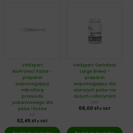
VetExpert
VetExpert Geriativet
BioProtect Paste –
Large Breed –
preparat
preparat
wspomagający
wspomagający dla
mikroflorę
starszych psów ras
przewodu
dużych i olbrzymich
pokarmowego dla
pies
68,00
zł
psów i kotów
z VAT
kot
52,45
zł
z VAT