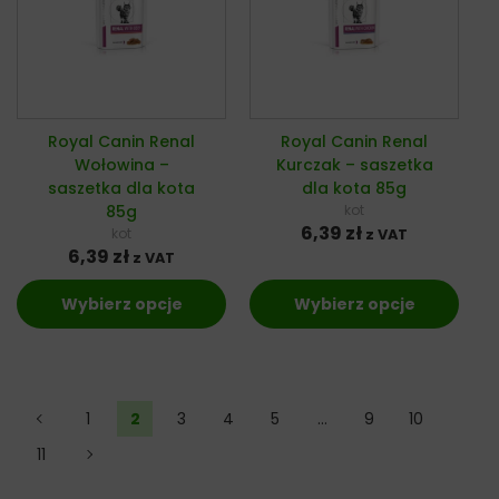
Royal Canin Renal
Royal Canin Renal
Wołowina –
Kurczak – saszetka
saszetka dla kota
dla kota 85g
85g
kot
6,39
zł
kot
z VAT
6,39
zł
z VAT
Wybierz opcje
Wybierz opcje
←
1
2
3
4
5
…
9
10
11
→