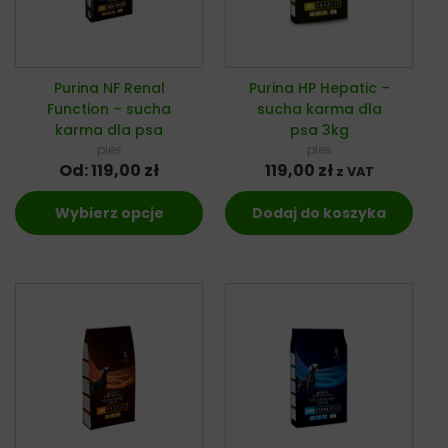
Purina NF Renal
Purina HP Hepatic –
Function – sucha
sucha karma dla
karma dla psa
psa 3kg
pies
pies
Od:
119,00
zł
119,00
zł
z VAT
Wybierz opcje
Dodaj do koszyka