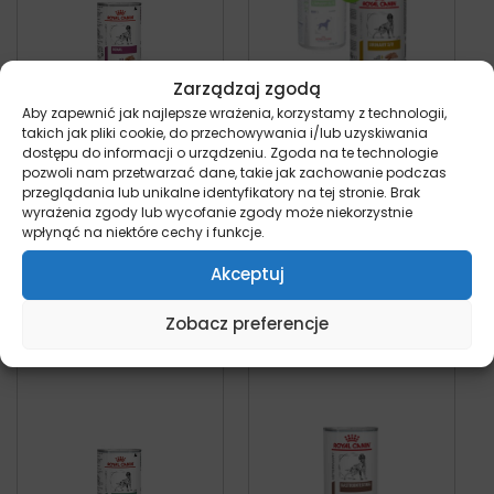
Zarządzaj zgodą
Aby zapewnić jak najlepsze wrażenia, korzystamy z technologii,
takich jak pliki cookie, do przechowywania i/lub uzyskiwania
Royal Canin Renal –
Royal Canin Urinary
dostępu do informacji o urządzeniu. Zgoda na te technologie
puszka dla psa
S/O puszka dla psa
pozwoli nam przetwarzać dane, takie jak zachowanie podczas
pies
410g
przeglądania lub unikalne identyfikatory na tej stronie. Brak
Od:
6,49
zł
wyrażenia zgody lub wycofanie zgody może niekorzystnie
pies
wpłynąć na niektóre cechy i funkcje.
17,99
zł
z VAT
Akceptuj
Wybierz opcje
Wybierz opcje
Zobacz preferencje