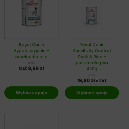
Royal Canin
Royal Canin
Hypoallergenic –
Sensitivity Control
puszka dla psa
Duck & Rice –
pies
puszka dla psa
Od:
9,99
zł
420g
pies
19,90
zł
z VAT
Wybierz opcje
Wybierz opcje