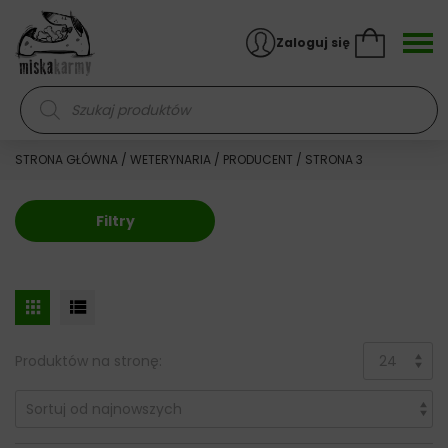
Skocz do treści
Zaloguj się
Wyszukiwarka produktów
STRONA GŁÓWNA
/
WETERYNARIA
/
PRODUCENT
/ STRONA 3
Filtry
Produktów na stronę: