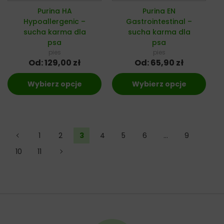
Purina HA
Purina EN
Hypoallergenic –
Gastrointestinal –
sucha karma dla
sucha karma dla
psa
psa
pies
pies
Od:
129,00
zł
Od:
65,90
zł
Wybierz opcje
Wybierz opcje
←
1
2
3
4
5
6
…
9
10
11
→