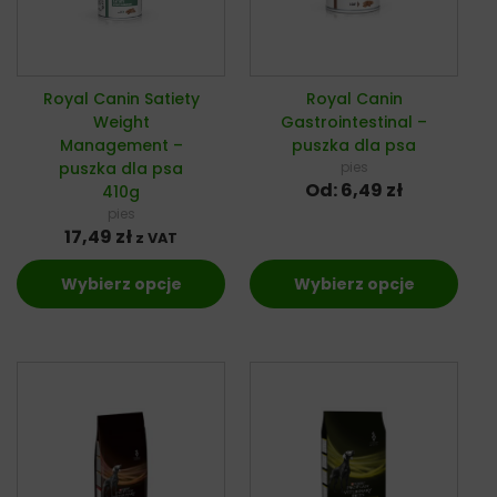
Royal Canin Satiety
Royal Canin
Weight
Gastrointestinal –
Management –
puszka dla psa
puszka dla psa
pies
Od:
6,49
zł
410g
pies
17,49
zł
z VAT
Wybierz opcje
Wybierz opcje