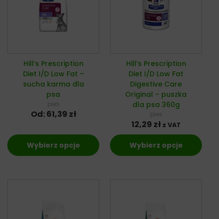
Hill’s Prescription
Hill’s Prescription
Diet I/D Low Fat –
Diet I/D Low Fat
sucha karma dla
Digestive Care
psa
Original – puszka
pies
dla psa 360g
Od:
61,39
zł
pies
12,29
zł
z VAT
Wybierz opcje
Wybierz opcje