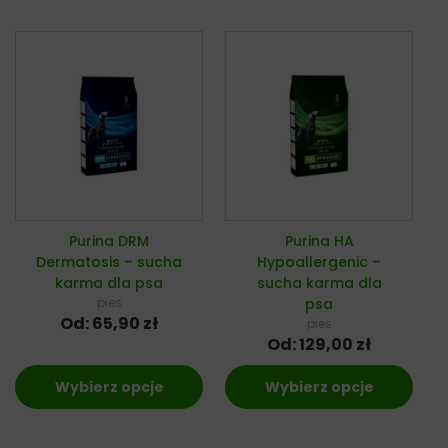
Purina DRM
Purina HA
Dermatosis – sucha
Hypoallergenic –
karma dla psa
sucha karma dla
pies
psa
Od:
65,90
zł
pies
Od:
129,00
zł
Wybierz opcje
Wybierz opcje