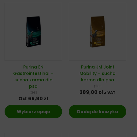
Purina EN
Purina JM Joint
Gastrointestinal –
Mobility – sucha
sucha karma dla
karma dla psa
psa
pies
289,00
zł
pies
z VAT
Od:
65,90
zł
Wybierz opcje
Dodaj do koszyka