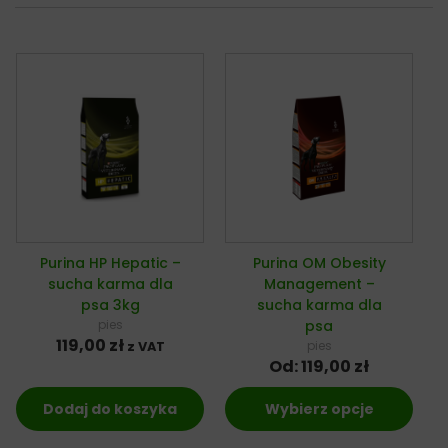
Purina HP Hepatic –
Purina OM Obesity
sucha karma dla
Management –
psa 3kg
sucha karma dla
pies
psa
119,00
zł
pies
z VAT
Od:
119,00
zł
Dodaj do koszyka
Wybierz opcje