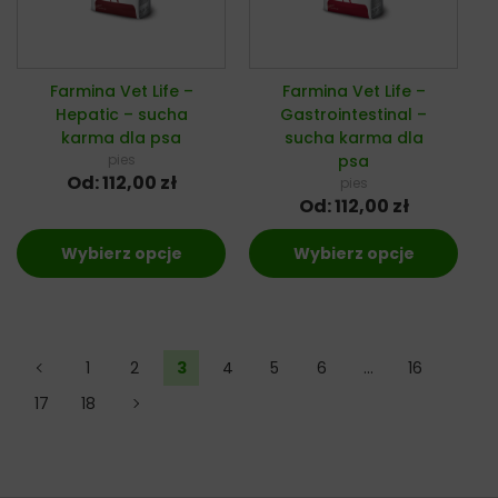
Farmina Vet Life –
Farmina Vet Life –
Hepatic – sucha
Gastrointestinal –
karma dla psa
sucha karma dla
pies
psa
Od:
112,00
zł
pies
Od:
112,00
zł
Wybierz opcje
Wybierz opcje
←
1
2
3
4
5
6
…
16
17
18
→