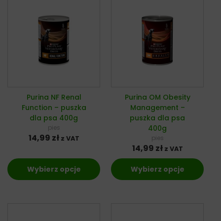
Purina NF Renal
Purina OM Obesity
Function – puszka
Management –
dla psa 400g
puszka dla psa
pies
400g
14,99
zł
pies
z VAT
14,99
zł
z VAT
Wybierz opcje
Wybierz opcje