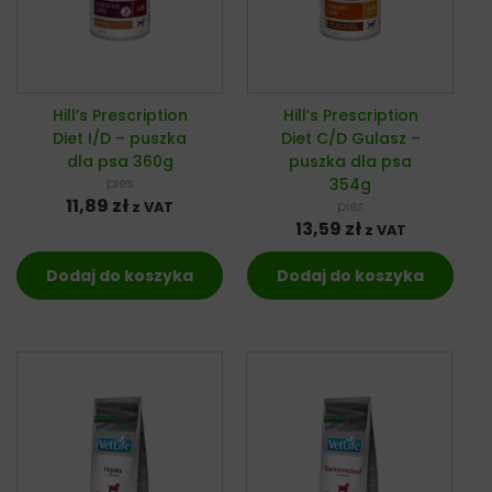
Hill’s Prescription
Hill’s Prescription
Diet I/D – puszka
Diet C/D Gulasz –
dla psa 360g
puszka dla psa
pies
354g
11,89
zł
pies
z VAT
13,59
zł
z VAT
Dodaj do koszyka
Dodaj do koszyka