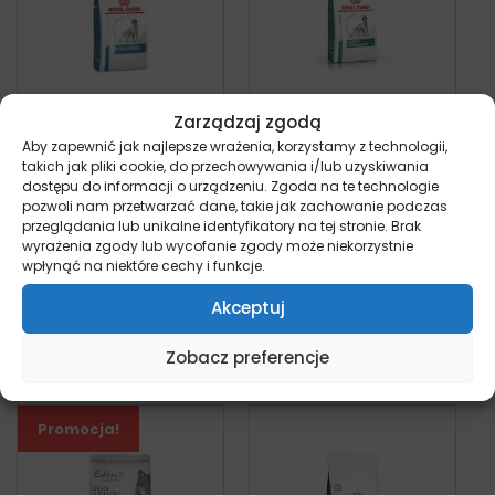
Zarządzaj zgodą
Royal Canin
Royal Canin Satiety
Aby zapewnić jak najlepsze wrażenia, korzystamy z technologii,
Anallergenic –
Weight
takich jak pliki cookie, do przechowywania i/lub uzyskiwania
dostępu do informacji o urządzeniu. Zgoda na te technologie
sucha karma dla
Management –
pozwoli nam przetwarzać dane, takie jak zachowanie podczas
psa
sucha karma dla
przeglądania lub unikalne identyfikatory na tej stronie. Brak
pies
psa
wyrażenia zgody lub wycofanie zgody może niekorzystnie
Od:
89,90
zł
pies
wpłynąć na niektóre cechy i funkcje.
Od:
205,00
zł
Akceptuj
Wybierz opcje
Wybierz opcje
Zobacz preferencje
Promocja!