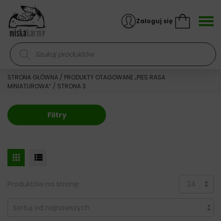
Skocz do treści
Zaloguj się
Wyszukiwarka produktów
STRONA GŁÓWNA
/
PRODUKTY OTAGOWANE „PIES RASA
MINIATUROWA”
/ STRONA 3
Filtry
Produktów na stronę: