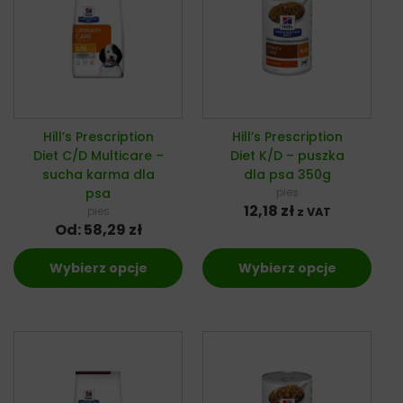
Hill’s Prescription
Hill’s Prescription
Diet C/D Multicare –
Diet K/D – puszka
sucha karma dla
dla psa 350g
psa
pies
12,18
zł
pies
z VAT
Od:
58,29
zł
Wybierz opcje
Wybierz opcje