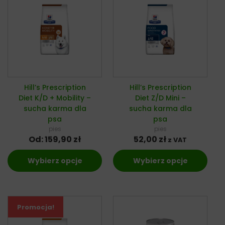
Hill’s Prescription
Hill’s Prescription
Diet K/D + Mobility –
Diet Z/D Mini –
sucha karma dla
sucha karma dla
psa
psa
pies
pies
Od:
159,90
zł
52,00
zł
z VAT
Wybierz opcje
Wybierz opcje
Promocja!