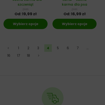
szczeniąt
karma dla psa
pies
pies
Od:
19,99
zł
Od:
16,99
zł
Wybierz opcje
Wybierz opcje
←
1
2
3
4
5
6
7
…
16
17
18
→