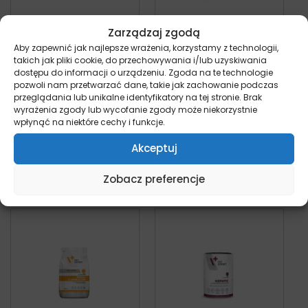
Zarządzaj zgodą
VetExpert 4T
VetExpert 4T
Aby zapewnić jak najlepsze wrażenia, korzystamy z technologii,
Intestinal Dog –
Intestinal
takich jak pliki cookie, do przechowywania i/lub uzyskiwania
dostępu do informacji o urządzeniu. Zgoda na te technologie
sucha karma dla
Elimination Dog –
pozwoli nam przetwarzać dane, takie jak zachowanie podczas
psa
sucha karma dla
przeglądania lub unikalne identyfikatory na tej stronie. Brak
pies
psa
wyrażenia zgody lub wycofanie zgody może niekorzystnie
Od:
91,00
zł
pies
wpłynąć na niektóre cechy i funkcje.
Od:
104,00
zł
Akceptuj
Wybierz opcje
Wybierz opcje
Zobacz preferencje