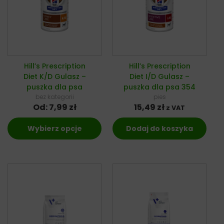
Hill’s Prescription
Hill’s Prescription
Diet K/D Gulasz –
Diet I/D Gulasz –
puszka dla psa
puszka dla psa 354
bez kategorii
pies
Od:
7,99
zł
15,49
zł
z VAT
Wybierz opcje
Dodaj do koszyka