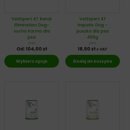
VetExpert 4T Renal
VetExpert 4T
Elimination Dog-
Hepatic Dog –
sucha karma dla
puszka dla psa
psa
400g
pies
pies
Od:
104,00
zł
18,50
zł
z VAT
Wybierz opcje
Dodaj do koszyka