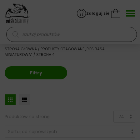
Skocz do treści
Zaloguj się
Wyszukiwarka produktów
STRONA GŁÓWNA
/
PRODUKTY OTAGOWANE „PIES RASA
MINIATUROWA”
/ STRONA 4
Filtry
Produktów na stronę: