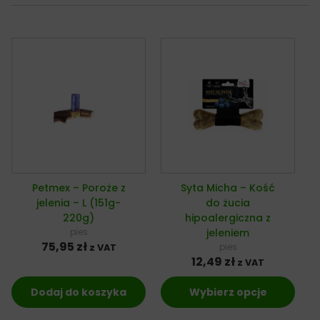
Petmex – Poroże z
Syta Micha – Kość
jelenia – L (151g-
do żucia
220g)
hipoalergiczna z
pies
jeleniem
75,95
zł
pies
z VAT
12,49
zł
z VAT
Dodaj do koszyka
Wybierz opcje