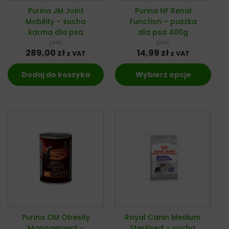
Purina JM Joint
Purina NF Renal
Mobility – sucha
Function – puszka
karma dla psa
dla psa 400g
pies
pies
289,00
zł
14,99
zł
z VAT
z VAT
Dodaj do koszyka
Wybierz opcje
Purina OM Obesity
Royal Canin Medium
Management –
Sterilised – sucha