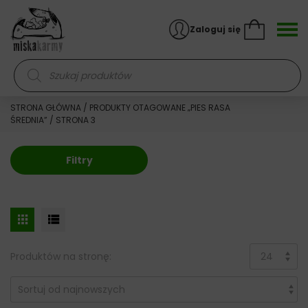
Skocz do treści
Zaloguj się
Wyszukiwarka produktów
STRONA GŁÓWNA
/
PRODUKTY OTAGOWANE „PIES RASA
ŚREDNIA”
/ STRONA 3
Filtry
Produktów na stronę: