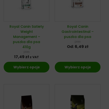
Royal Canin Satiety
Royal Canin
Weight
Gastrointestinal –
Management –
puszka dla psa
puszka dla psa
pies
Od:
6,49
zł
410g
pies
17,49
zł
z VAT
Wybierz opcje
Wybierz opcje