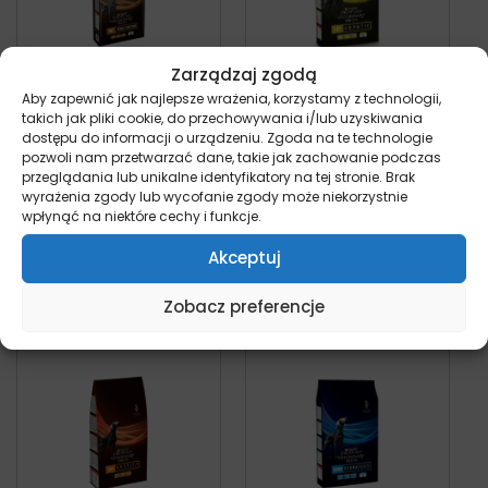
Zarządzaj zgodą
Aby zapewnić jak najlepsze wrażenia, korzystamy z technologii,
Purina NF Renal
Purina HP Hepatic –
takich jak pliki cookie, do przechowywania i/lub uzyskiwania
dostępu do informacji o urządzeniu. Zgoda na te technologie
Function – sucha
sucha karma dla
pozwoli nam przetwarzać dane, takie jak zachowanie podczas
karma dla psa
psa 3kg
przeglądania lub unikalne identyfikatory na tej stronie. Brak
pies
pies
wyrażenia zgody lub wycofanie zgody może niekorzystnie
Od:
119,00
zł
119,00
zł
z VAT
wpłynąć na niektóre cechy i funkcje.
Wybierz opcje
Dodaj do koszyka
Akceptuj
Zobacz preferencje