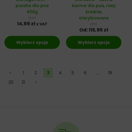
puszka dla psa
karma dla psa, rasy
400g
średnie,
pies
sterylizowane
14,99
zł
pies
z VAT
Od:
115,95
zł
Wybierz opcje
Wybierz opcje
←
1
2
3
4
5
6
…
19
20
21
→