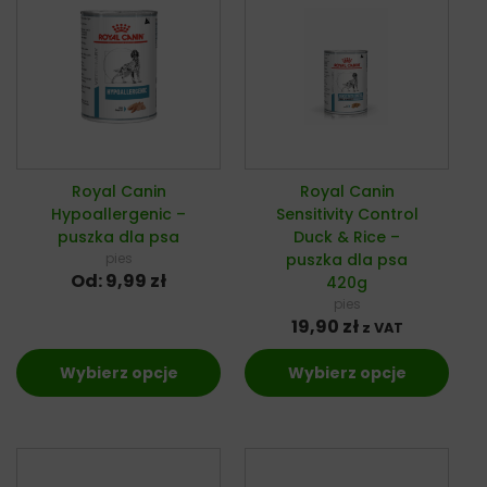
Royal Canin
Royal Canin
Hypoallergenic –
Sensitivity Control
puszka dla psa
Duck & Rice –
pies
puszka dla psa
Od:
9,99
zł
420g
pies
19,90
zł
z VAT
Wybierz opcje
Wybierz opcje