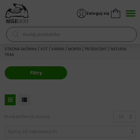
Skocz do treści
Zaloguj się
Wyszukiwarka produktów
STRONA GŁÓWNA
/
KOT
/
KARMA
/
MOKRA
/
PRODUCENT
/ NATURAL
TRAIL
Filtry
Produktów na stronę: