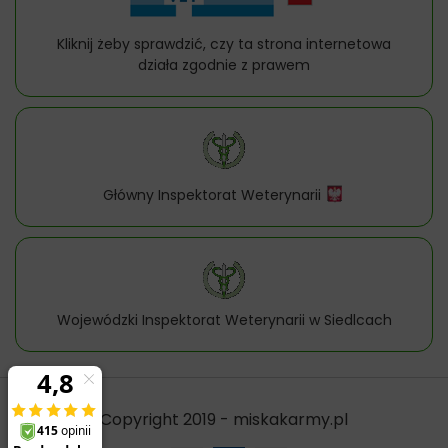
Kliknij żeby sprawdzić, czy ta strona internetowa
działa zgodnie z prawem
Główny Inspektorat Weterynarii
Wojewódzki Inspektorat Weterynarii w Siedlcach
Copyright 2019 - miskakarmy.pl