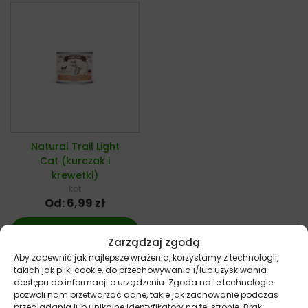
Natural Trail Light
Cat (kurczak i
krewetki)
kot
Od:
6,99
zł
Wybierz opcje
Zarządzaj zgodą
Aby zapewnić jak najlepsze wrażenia, korzystamy z technologii,
takich jak pliki cookie, do przechowywania i/lub uzyskiwania
dostępu do informacji o urządzeniu. Zgoda na te technologie
pozwoli nam przetwarzać dane, takie jak zachowanie podczas
przeglądania lub unikalne identyfikatory na tej stronie. Brak