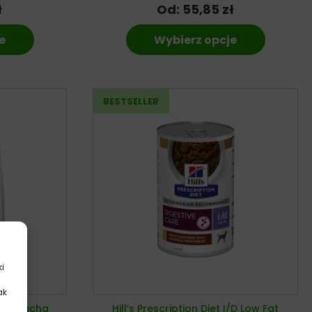
ł
Od:
55,85
zł
e
Wybierz opcje
ki
ak
.
I/D – sucha
Hill’s Prescription Diet I/D Low Fat