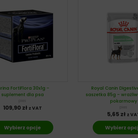
rina FortiFlora 30x1g –
Royal Canin Digestiv
suplement dla psa
saszetka 85g – wrażli
pies
pokarmowy
109,90
zł
pies
z VAT
5,65
zł
z VA
Wybierz opcje
Wybierz opc