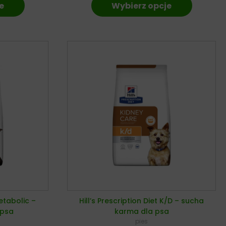
e
Wybierz opcje
Metabolic –
Hill’s Prescription Diet K/D – sucha
 psa
karma dla psa
pies