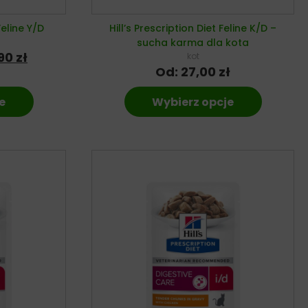
Feline Y/D
Hill’s Prescription Diet Feline K/D –
sucha karma dla kota
,90
zł
kot
Od:
27,00
zł
e
Wybierz opcje