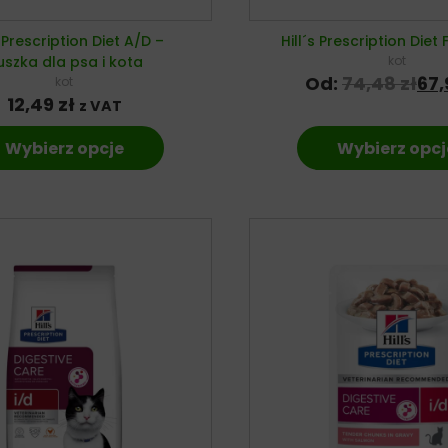
s Prescription Diet A/D –
Hill´s Prescription Diet 
uszka dla psa i kota
kot
Od:
74,48
zł
67
kot
12,49
zł
z VAT
Wybierz opcje
Wybierz opcj