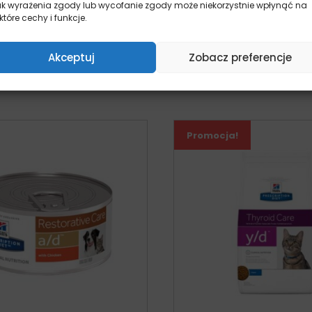
ak wyrażenia zgody lub wycofanie zgody może niekorzystnie wpłynąć na
karma dla psa
karma dla ps
które cechy i funkcje.
pies
pies
Od:
67,98
zł
Od:
61,99
zł
Akceptuj
Zobacz preferencje
Wybierz opcje
Wybierz opcj
Promocja!