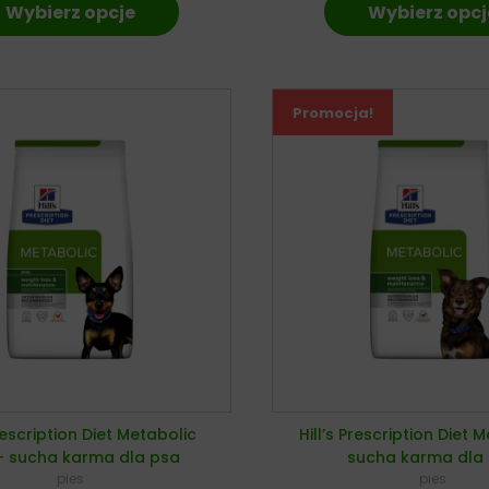
Wybierz opcje
Wybierz opcj
Promocja!
Prescription Diet Metabolic
Hill’s Prescription Diet 
 – sucha karma dla psa
sucha karma dla
pies
pies