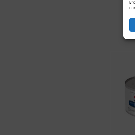
Br
nie