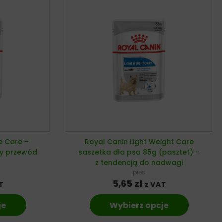
e Care –
Royal Canin Light Weight Care
wy przewód
saszetka dla psa 85g (pasztet) –
z tendencją do nadwagi
pies
5,65
zł
T
z VAT
je
Wybierz opcje