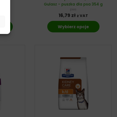
a
Gulasz – puszka dla psa 354 g
pies
16,79
zł
z VAT
e
Wybierz opcje