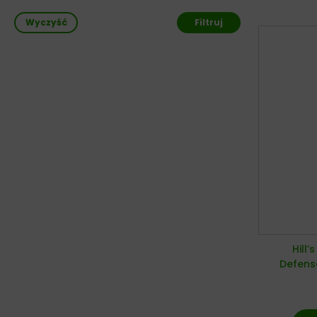
Wyczyść
Filtruj
Hill’
Defens