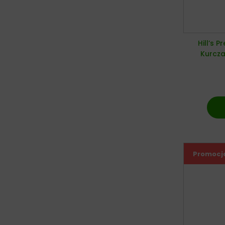
Hill’s P
Kurcza
Promocj