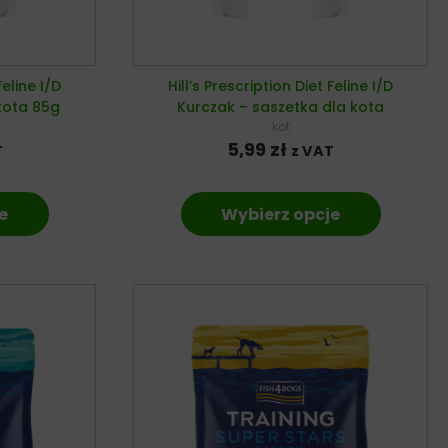
Feline I/D
Hill’s Prescription Diet Feline I/D
kota 85g
Kurczak – saszetka dla kota
kot
5,99
zł
T
z VAT
e
Wybierz opcje