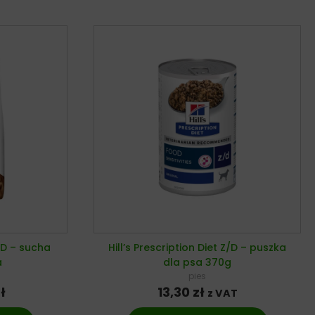
Z/D – sucha
Hill’s Prescription Diet Z/D – puszka
a
dla psa 370g
pies
ł
13,30
zł
z VAT