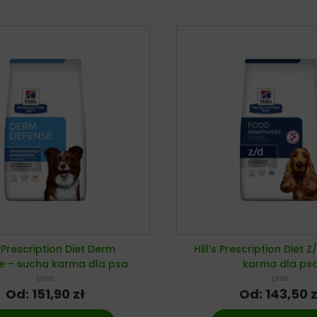
s Prescription Diet Derm
Hill’s Prescription Diet 
e – sucha karma dla psa
karma dla ps
pies
pies
Od:
151,90
zł
Od:
143,50
z