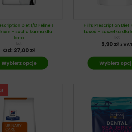
rescription Diet I/D Feline z
Hill’s Prescription Diet 
kiem – sucha karma dla
Łosoś – saszetka dla 
kota
kot
5,90
zł
kot
z VA
Od:
27,00
zł
Wybierz opcje
Wybierz opcj
a!