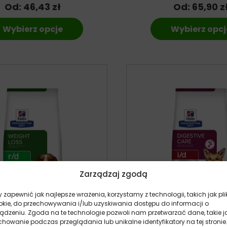
Od:
46,43
zł
Od:
65,90
z
Wybierz opcje
Wybierz opcj
Zarządzaj zgodą
 zapewnić jak najlepsze wrażenia, korzystamy z technologii, takich jak pli
okie, do przechowywania i/lub uzyskiwania dostępu do informacji o
ządzeniu. Zgoda na te technologie pozwoli nam przetwarzać dane, takie j
howanie podczas przeglądania lub unikalne identyfikatory na tej stronie
rescription Diet R/D – sucha
Hill’s Prescription Diet 