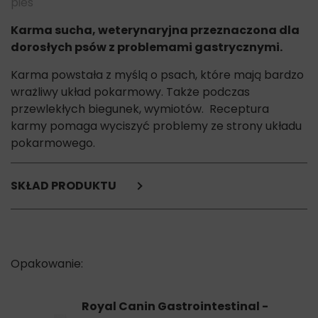
pies
Karma sucha, weterynaryjna przeznaczona dla
dorosłych psów z problemami gastrycznymi.
Karma powstała z myślą o psach, które mają bardzo
wrażliwy układ pokarmowy. Także podczas
przewlekłych biegunek, wymiotów. Receptura
karmy pomaga wyciszyć problemy ze strony układu
pokarmowego.
SKŁAD PRODUKTU
Ryż,
białko drobiowe (suszone),
kukurydza,
tłuszcz zwierzęcy,
białko pochodzenia zwierzęcego (hydrolizowane),
drożdże,
jaja w proszku,
Royal Canin Gastrointestinal -