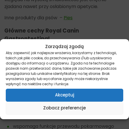
zjadana nawet przy osłabionym apetycie.
Inne produkty dla psów –
Pies
Główne cechy Royal Canin
Gastrontestinal
Zarządzaj zgodą
zwiększony poziom energii
Aby zapewnić jak najlepsze wrażenia, korzystamy z technologii,
takich jak pliki cookie, do przechowywania i/lub uzyskiwania
wysokostrawne składniki
dostępu do informacji o urządzeniu. Zgoda na te technologie
pozwoli nam przetwarzać dane, takie jak zachowanie podczas
większy poziom elektrolitów
przeglądania lub unikalne identyfikatory na tej stronie. Brak
wyrażenia zgody lub wycofanie zgody może niekorzystnie
opracowana kombinacja włókna pokarmowego
wpłynąć na niektóre cechy i funkcje.
prebiotyki MOS i FOS
Akceptuj
antyoksydanty.
Zobacz preferencje
Zalety karmy Royal Canin Gastrontestinal
wspomaga funkcje przewodu pokarmowego