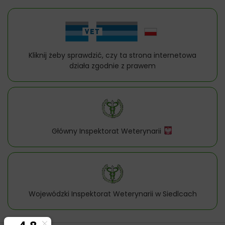
Kliknij żeby sprawdzić, czy ta strona internetowa
działa zgodnie z prawem
Główny Inspektorat Weterynarii
Wojewódzki Inspektorat Weterynarii w Siedlcach