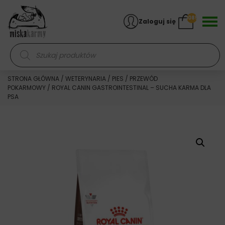
Skocz do treści
1085
Zaloguj się
Wyszukiwarka produktów
STRONA GŁÓWNA
/
WETERYNARIA
/
PIES
/
PRZEWÓD
POKARMOWY
/ ROYAL CANIN GASTROINTESTINAL – SUCHA KARMA DLA
PSA