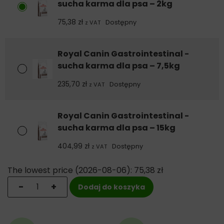
suszone wysłodki buraczana,
sucha karma dla psa – 2kg
olej sojowy,
75,38
zł
składniki mineralne,
Dostępny
z VAT
włókna roślinne,
olej rybi,
Royal Canin Gastrointestinal -
łuski i nasiona babki płesznik (źródło substancji śluzowych),
fruktooligosacharydy (0,5%),
sucha karma dla psa – 7,5kg
hydrolizat drożdży (źródło mannanooligosacharydów)
235,70
zł
Dostępny
(0,2%),
z VAT
wyciąg z kwiatu nagietka (źródło luteiny).
Royal Canin Gastrointestinal -
Składniki analityczne:
sucha karma dla psa – 15kg
Białko 25%
Tłuszcz 20%
404,99
zł
Dostępny
z VAT
Błonnik 1,9%
Wapń 1,18%
Fosfor 1%
The lowest price (
2026-08-06
):
75,38
zł
ilość Royal Canin Gastrointestinal - sucha karma dla p
-
+
Dodaj do koszyka
Dodatki dietetyczne:
Witamina A (16 500 j.m./kg), witamina D3 (1000 j.m./kg),
żelazo (41 mg/kg), jod (4,1 mg/kg), miedź (12 mg/kg),
mangan (53 mg/kg), cynk (129 mg/kg), selen (0,07 mg/kg)