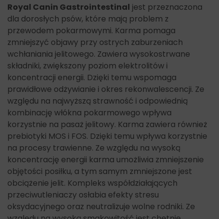
Royal Canin Gastrointestinal
jest przeznaczona
dla dorosłych psów, które mają problem z
przewodem pokarmowymi. Karma pomaga
zmniejszyć objawy przy ostrych zaburzeniach
wchłaniania jelitowego. Zawiera wysokostrwane
składniki, zwiększony poziom elektrolitów i
koncentracji energii. Dzięki temu wspomaga
prawidłowe odżywianie i okres rekonwalescencji. Ze
względu na najwyższą strawność i odpowiednią
kombinację włókna pokarmowego wpływa
korzystnie na pasaż jelitowy. Karma zawiera również
prebiotyki MOS i FOS. Dzięki temu wpływa korzystnie
na procesy trawienne. Ze względu na wysoką
koncentrację energii karma umożliwia zmniejszenie
objętości posiłku, a tym samym zmniejszone jest
obciążenie jelit. Kompleks współdziałających
przeciwutleniaczy osłabia efekty stresu
oksydacyjnego oraz neutralizuje wolne rodniki. Ze
względu na wysoką smakowitość jest chętnie