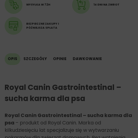
Substancje konserwujące – przeciwutleniacze.
WYSYŁKA W 72H
14 DNI NA ZWROT
Dodatki technologiczne: Klinoptylolit pochodzenia
osadowego (5 g). Konserwanty – przeciwutleniacze.
BEZPIECZNE ZAKUPY I
PÓŹNIEJSZA SPŁATA
OPIS
SZCZEGÓŁY
OPINIE
DAWKOWANIE
Royal Canin Gastrointestinal –
sucha karma dla psa
Royal Canin Gastrointestinal – sucha karma dla
psa
– produkt od Royal Canin. Marka od
kilkudziesięciu lat specjalizuje się w wytwarzaniu
pokarmów dla zwierząt domowych. Bez wątpienia