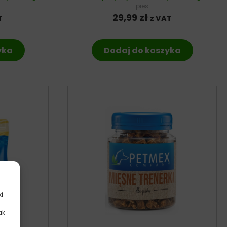
pies
29,99
zł
T
z VAT
yka
Dodaj do koszyka
ki
ak
.