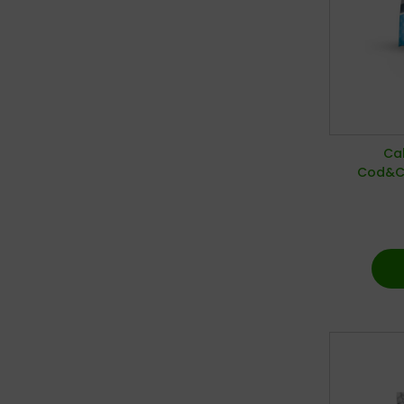
Cal
Cod&Ch