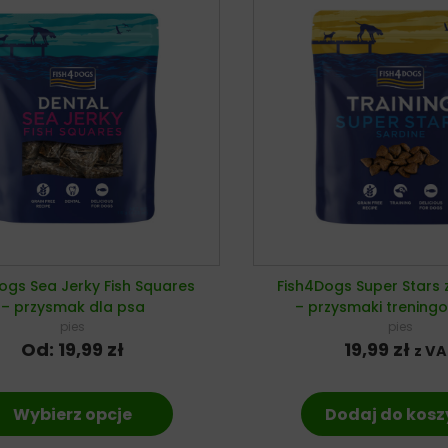
ogs Sea Jerky Fish Squares
Fish4Dogs Super Stars 
– przysmak dla psa
– przysmaki trening
pies
pies
Od:
19,99
zł
19,99
zł
z V
Wybierz opcje
Dodaj do kos