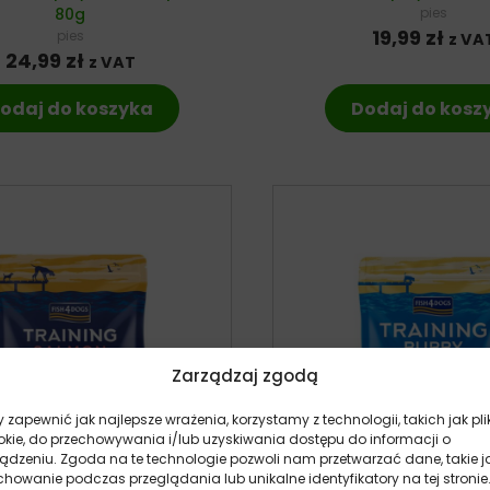
80g
pies
19,99
zł
pies
z VA
24,99
zł
z VAT
odaj do koszyka
Dodaj do kosz
Zarządzaj zgodą
 zapewnić jak najlepsze wrażenia, korzystamy z technologii, takich jak pli
okie, do przechowywania i/lub uzyskiwania dostępu do informacji o
ządzeniu. Zgoda na te technologie pozwoli nam przetwarzać dane, takie j
howanie podczas przeglądania lub unikalne identyfikatory na tej stronie