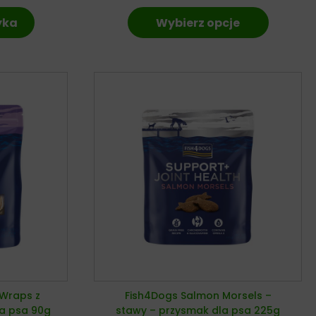
yka
Wybierz opcje
 Wraps z
Fish4Dogs Salmon Morsels –
la psa 90g
stawy – przysmak dla psa 225g