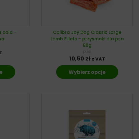
a cała –
Calibra Joy Dog Classic Large
sa
Lamb Fillets – przysmaki dla psa
80g
pies
T
10,50
zł
z VAT
e
Wybierz opcje