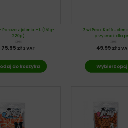
 Poroże z jelenia – L (151g-
Ziwi Peak Kość Jeleni
220g)
przysmak dla p
pies
pies
75,95
zł
49,99
zł
z VAT
z VA
odaj do koszyka
Wybierz opcj