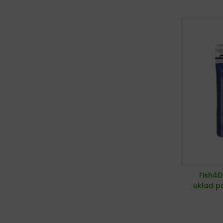
Fish4D
układ p