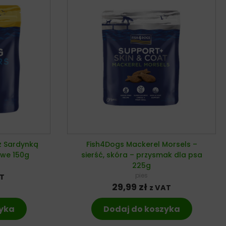
z Sardynką
Fish4Dogs Mackerel Morsels –
owe 150g
sierść, skóra – przysmak dla psa
225g
pies
AT
29,99
zł
z VAT
zyka
Dodaj do koszyka