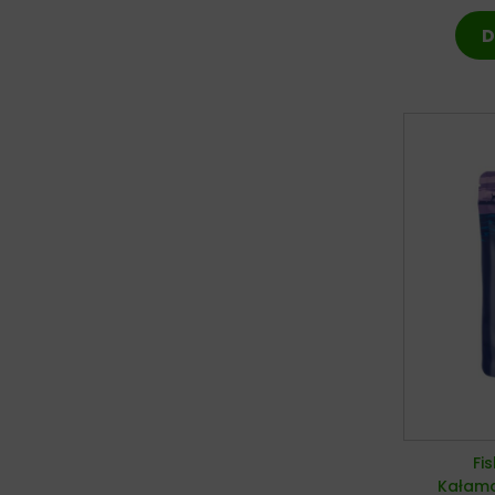
D
Fi
Kałama