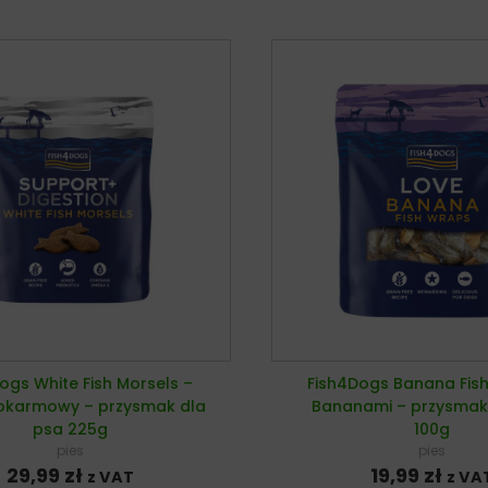
ogs White Fish Morsels –
Fish4Dogs Banana Fis
okarmowy – przysmak dla
Bananami – przysmak
psa 225g
100g
pies
pies
29,99
zł
19,99
zł
z VAT
z VA