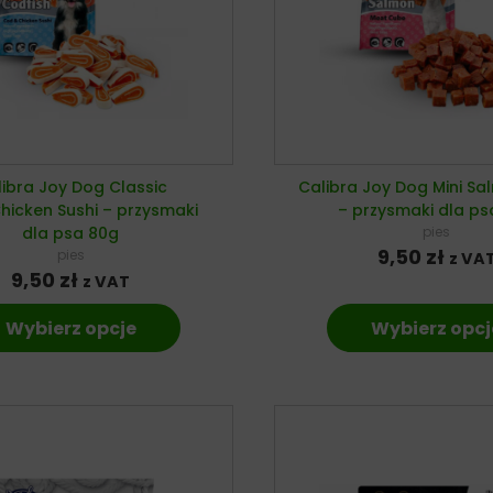
ibra Joy Dog Classic
Calibra Joy Dog Mini S
icken Sushi – przysmaki
– przysmaki dla ps
dla psa 80g
pies
9,50
zł
pies
z VA
9,50
zł
z VAT
Wybierz opcje
Wybierz opcj