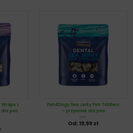
h Wraps z
Fish4Dogs Sea Jerky Fish Tiddlers
 dla psa
– przysmak dla psa
pies
Od:
19,99
zł
T