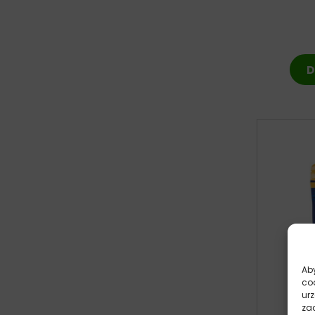
D
Aby
co
ur
zac