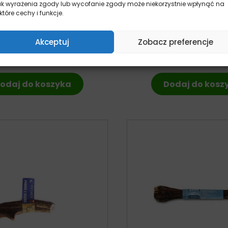
ak wyrażenia zgody lub wycofanie zgody może niekorzystnie wpłynąć na
które cechy i funkcje.
h4Dogs Salmon Bites –
Fish4Dogs Puppy Salmo
ki treningowe dla psa 80g
przysmaki treningo
pies
szczeniaka 80
Akceptuj
Zobacz preferencje
19,99
zł
pies
z VAT
19,99
zł
z VA
odaj do koszyka
Dodaj do kosz