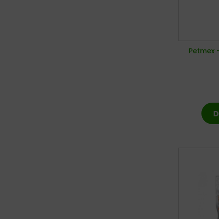
Petmex –
D