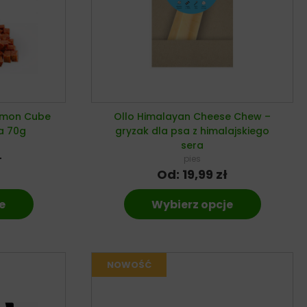
almon Cube
Ollo Himalayan Cheese Chew –
a 70g
gryzak dla psa z himalajskiego
sera
pies
T
Od:
19,99
zł
e
Wybierz opcje