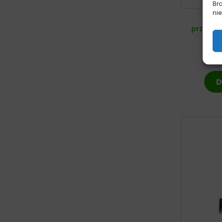
Br
nie
Fis
przysma
D