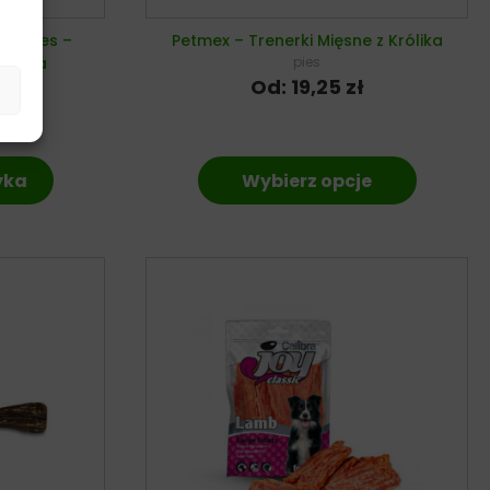
n Bites –
Petmex – Trenerki Mięsne z Królika
we dla
pies
Od:
19,25
zł
g
T
yka
Wybierz opcje