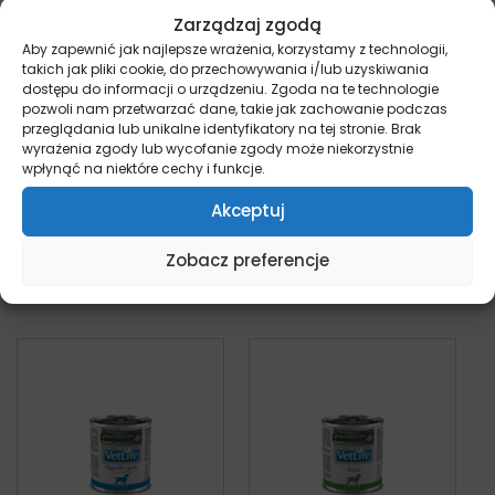
Zarządzaj zgodą
Aby zapewnić jak najlepsze wrażenia, korzystamy z technologii,
takich jak pliki cookie, do przechowywania i/lub uzyskiwania
dostępu do informacji o urządzeniu. Zgoda na te technologie
Farmina Vet Life –
Farmina Vet Life –
pozwoli nam przetwarzać dane, takie jak zachowanie podczas
Gastrointestinal –
Gastrointestinal –
przeglądania lub unikalne identyfikatory na tej stronie. Brak
sucha karma dla
300g puszka dla
wyrażenia zgody lub wycofanie zgody może niekorzystnie
psa
psa
wpłynąć na niektóre cechy i funkcje.
pies
pies
Akceptuj
Od:
112,00
zł
16,50
zł
z VAT
Zobacz preferencje
Wybierz opcje
Dodaj do koszyka