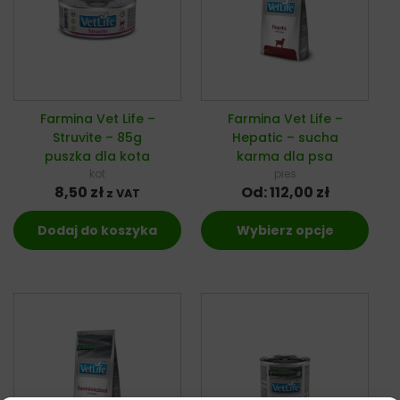
Farmina Vet Life –
Farmina Vet Life –
Struvite – 85g
Hepatic – sucha
puszka dla kota
karma dla psa
kot
pies
8,50
zł
Od:
112,00
zł
z VAT
Dodaj do koszyka
Wybierz opcje