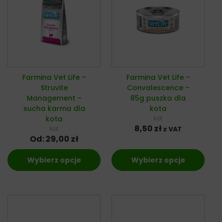
Farmina Vet Life –
Farmina Vet Life –
Struvite
Convalescence –
Management –
85g puszka dla
sucha karma dla
kota
kota
kot
8,50
zł
kot
z VAT
Od:
29,00
zł
Wybierz opcje
Wybierz opcje