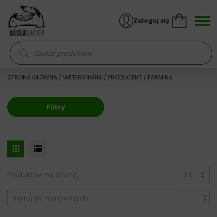
Skocz do treści
Zaloguj się
Wyszukiwarka produktów
STRONA GŁÓWNA
/
WETERYNARIA
/
PRODUCENT
/ FARMINA
Filtry
Produktów na stronę: