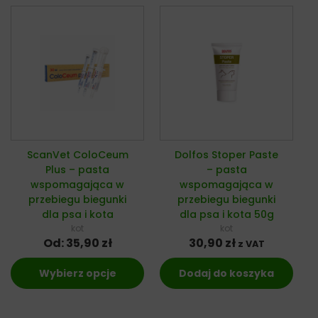
ScanVet ColoCeum
Dolfos Stoper Paste
Plus – pasta
– pasta
wspomagająca w
wspomagająca w
przebiegu biegunki
przebiegu biegunki
dla psa i kota
dla psa i kota 50g
kot
kot
Od:
35,90
zł
30,90
zł
z VAT
Wybierz opcje
Dodaj do koszyka