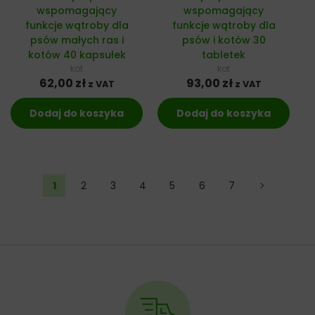
wspomagający
wspomagający
funkcje wątroby dla
funkcje wątroby dla
psów małych ras i
psów i kotów 30
kotów 40 kapsułek
tabletek
kot
kot
62,00
zł
93,00
zł
z VAT
z VAT
Dodaj do koszyka
Dodaj do koszyka
1
2
3
4
5
6
7
→