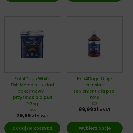
Fish4Dogs White
Fish4Dogs Olej z
Fish Morsels – układ
Łososia –
pokarmowy –
suplement dla psa i
przysmak dla psa
kota
225g
kot
89,99
zł
pies
z VAT
29,99
zł
z VAT
Dodaj do koszyka
Wybierz opcje