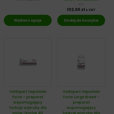
kot
102,56
zł
z VAT
Wybierz opcje
Dodaj do koszyka
VetExpert Hepatiale
VetExpert Hepatiale
Forte – preparat
Forte Large Breed –
wspomagający
preparat
funkcje wątroby dla
wspomagający
psów i kotów 40
funkcje wątroby dla