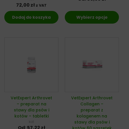
72,00
zł
z VAT
Dodaj do koszyka
Wybierz opcje
VetExpert Arthrovet
VetExpert Arthrovet
– preparat na
Collagen –
stawy dla psów i
preparat z
kotów – tabletki
kolagenem na
kot
stawy dla psów i
Od:
57,22
zł
kotów 60 saszetek