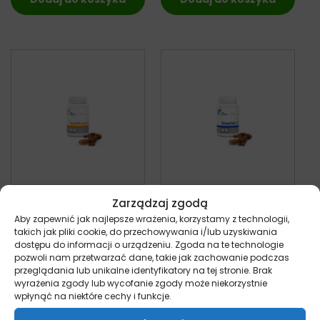
VetExpert
VetExpert ViewVet –
Zarządzaj zgodą
Vetomune –
preparat
Aby zapewnić jak najlepsze wrażenia, korzystamy z technologii,
preparat
wspomagający
takich jak pliki cookie, do przechowywania i/lub uzyskiwania
wspomagający
wzrok dla psów i
dostępu do informacji o urządzeniu. Zgoda na te technologie
pozwoli nam przetwarzać dane, takie jak zachowanie podczas
odporność dla
kotów 45 kapsułek
przeglądania lub unikalne identyfikatory na tej stronie. Brak
psów i kotów 60
kot
wyrażenia zgody lub wycofanie zgody może niekorzystnie
97,00
zł
kapsułek
z VAT
wpłynąć na niektóre cechy i funkcje.
kot
79,00
zł
z VAT