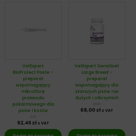
VetExpert
VetExpert Geriativet
BioProtect Paste –
Large Breed –
preparat
preparat
wspomagający
wspomagający dla
mikroflorę
starszych psów ras
przewodu
dużych i olbrzymich
pokarmowego dla
pies
68,00
zł
psów i kotów
z VAT
kot
52,45
zł
z VAT
Dodaj do koszyka
Dodaj do koszyka