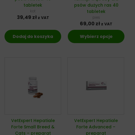
tabletek
psów dużych ras 40
kot
tabletek
39,49
zł
pies
z VAT
69,00
zł
z VAT
Dodaj do koszyka
Wybierz opcje
VetExpert Hepatiale
VetExpert Hepatiale
Forte Small Breed &
Forte Advanced –
Cats – preparat
preparat