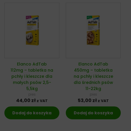
Elanco AdTab
Elanco AdTab
112mg – tabletka na
450mg – tabletka
pchły i kleszcze dla
na pchły i kleszcze
małych psów 2,5-
dla średnich psów
5,5kg
11-22kg
pies
pies
44,00
zł
53,00
zł
z VAT
z VAT
Dodaj do koszyka
Dodaj do koszyka