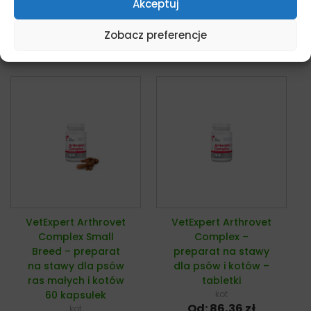
Akceptuj
Dodaj do koszyka
Dodaj do koszyka
Zobacz preferencje
VetExpert Arthrovet
VetExpert Arthrovet
Complex Small
Complex –
Breed – preparat
preparat na stawy
na stawy dla psów
dla psów i kotów –
ras małych i kotów
tabletki
60 kapsułek
kot
Od:
86,36
zł
kot