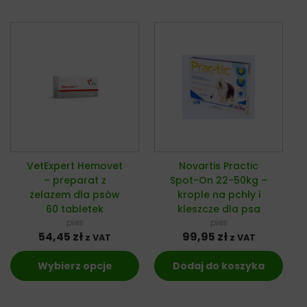
VetExpert Hemovet
Novartis Practic
– preparat z
Spot-On 22-50kg –
żelazem dla psów
krople na pchły i
60 tabletek
kleszcze dla psa
pies
pies
54,45
zł
99,95
zł
z VAT
z VAT
Wybierz opcje
Dodaj do koszyka