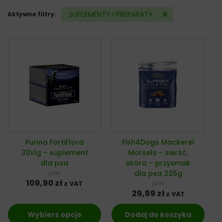
SUPLEMENTY I PREPARATY
Aktywne filtry:
Purina FortiFlora
Fish4Dogs Mackerel
30x1g – suplement
Morsels – sierść,
dla psa
skóra – przysmak
pies
dla psa 225g
109,90
zł
pies
z VAT
29,99
zł
z VAT
Wybierz opcje
Dodaj do koszyka