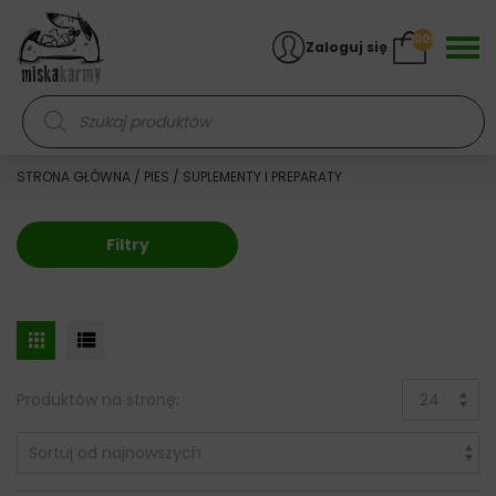
Skocz do treści
1008
Zaloguj się
Wyszukiwarka produktów
STRONA GŁÓWNA
/
PIES
/ SUPLEMENTY I PREPARATY
Filtry
Produktów na stronę: