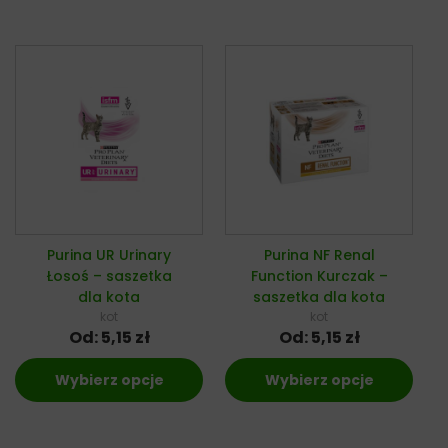
Purina UR Urinary
Purina NF Renal
Łosoś – saszetka
Function Kurczak –
dla kota
saszetka dla kota
kot
kot
Od:
5,15
zł
Od:
5,15
zł
Wybierz opcje
Wybierz opcje