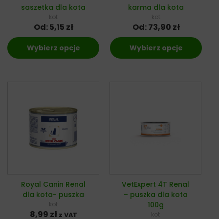
saszetka dla kota
karma dla kota
kot
kot
Od:
5,15
zł
Od:
73,90
zł
Wybierz opcje
Wybierz opcje
Royal Canin Renal
VetExpert 4T Renal
dla kota- puszka
– puszka dla kota
kot
100g
8,99
zł
kot
z VAT