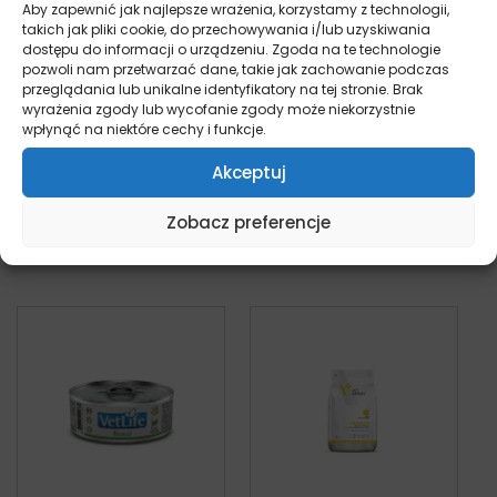
Aby zapewnić jak najlepsze wrażenia, korzystamy z technologii,
takich jak pliki cookie, do przechowywania i/lub uzyskiwania
dostępu do informacji o urządzeniu. Zgoda na te technologie
pozwoli nam przetwarzać dane, takie jak zachowanie podczas
Royal Canin Renal –
Farmina Vet Life –
przeglądania lub unikalne identyfikatory na tej stronie. Brak
wyrażenia zgody lub wycofanie zgody może niekorzystnie
sucha karma dla
Renal – sucha
wpłynąć na niektóre cechy i funkcje.
kota
karma dla kota
kot
kot
Akceptuj
Od:
129,00
zł
Od:
29,00
zł
Zobacz preferencje
Wybierz opcje
Wybierz opcje