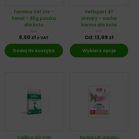
Farmina Vet Life –
VetExpert 4T
Renal – 85g puszka
Urinary – sucha
dla kota
karma dla kota
kot
kot
8,50
zł
Od:
12,99
zł
z VAT
Dodaj do koszyka
Wybierz opcje
Calibra VD Cat
Purina UR Urinary