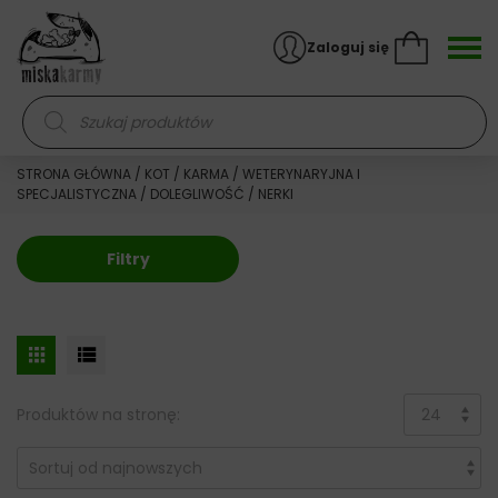
Skocz do treści
Zaloguj się
Wyszukiwarka produktów
STRONA GŁÓWNA
/
KOT
/
KARMA
/
WETERYNARYJNA I
SPECJALISTYCZNA
/
DOLEGLIWOŚĆ
/ NERKI
Filtry
Produktów na stronę: