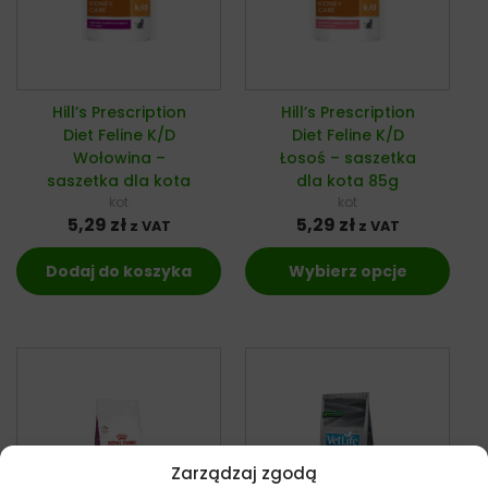
Hill’s Prescription
Hill’s Prescription
Diet Feline K/D
Diet Feline K/D
Wołowina –
Łosoś – saszetka
saszetka dla kota
dla kota 85g
kot
kot
5,29
zł
5,29
zł
z VAT
z VAT
Dodaj do koszyka
Wybierz opcje
Zarządzaj zgodą