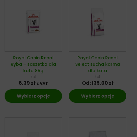
Royal Canin Renal
Royal Canin Renal
Ryba – saszetka dla
Select sucha karma
kota 85g
dla kota
kot
kot
6,39
zł
Od:
135,00
zł
z VAT
Wybierz opcje
Wybierz opcje