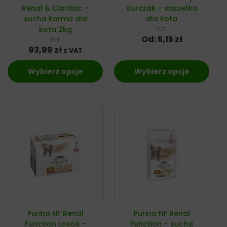
Renal & Cardiac –
Kurczak – saszetka
sucha karma dla
dla kota
kota 2kg
kot
Od:
5,15
zł
kot
93,99
zł
z VAT
Wybierz opcje
Wybierz opcje
Purina NF Renal
Purina NF Renal
Function Łosoś –
Function – sucha