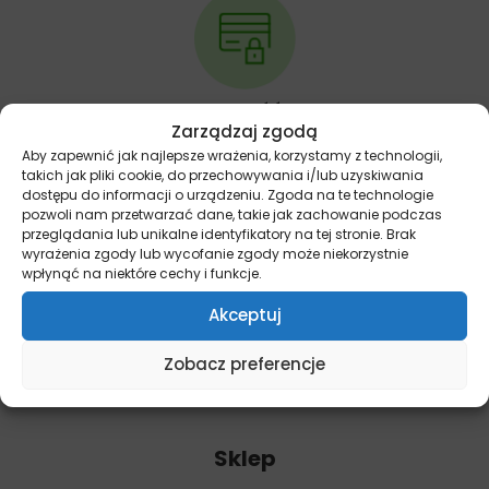
BEZPIECZNE ZAKUPY I PÓŹNIEJSZA SPŁATA
Zarządzaj zgodą
PayU & Twisto
Aby zapewnić jak najlepsze wrażenia, korzystamy z technologii,
takich jak pliki cookie, do przechowywania i/lub uzyskiwania
dostępu do informacji o urządzeniu. Zgoda na te technologie
pozwoli nam przetwarzać dane, takie jak zachowanie podczas
przeglądania lub unikalne identyfikatory na tej stronie. Brak
wyrażenia zgody lub wycofanie zgody może niekorzystnie
Przydatne linki
wpłynąć na niektóre cechy i funkcje.
Polityka prywatności
Akceptuj
Regulamin
Zobacz preferencje
Dostawa i płatność
Sklep