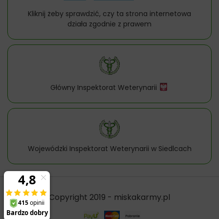
Kliknij żeby sprawdzić, czy ta strona internetowa
działa zgodnie z prawem
Główny Inspektorat Weterynarii
Wojewódzki Inspektorat Weterynarii w Siedlcach
Copyright 2019 - miskakarmy.pl