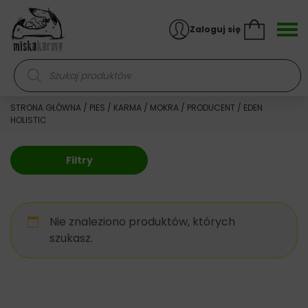
Skocz do treści
Zaloguj się
Wyszukiwarka produktów
STRONA GŁÓWNA
/
PIES
/
KARMA
/
MOKRA
/
PRODUCENT
/ EDEN
HOLISTIC
Filtry
Nie znaleziono produktów, których
szukasz.