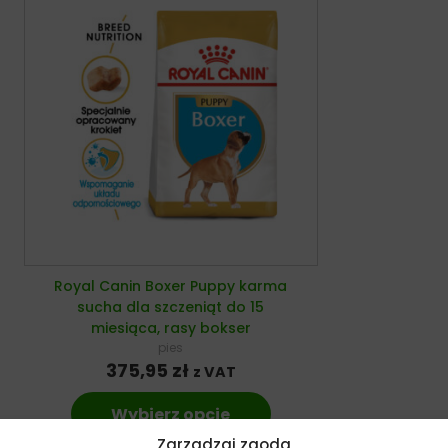
Royal Canin Boxer Puppy karma
sucha dla szczeniąt do 15
miesiąca, rasy bokser
pies
375,95
zł
z VAT
Wybierz opcje
Zarządzaj zgodą