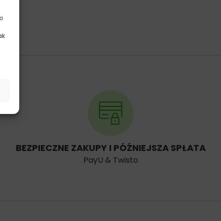
ki
ak
.
BEZPIECZNE ZAKUPY I PÓŹNIEJSZA SPŁATA
PayU & Twisto