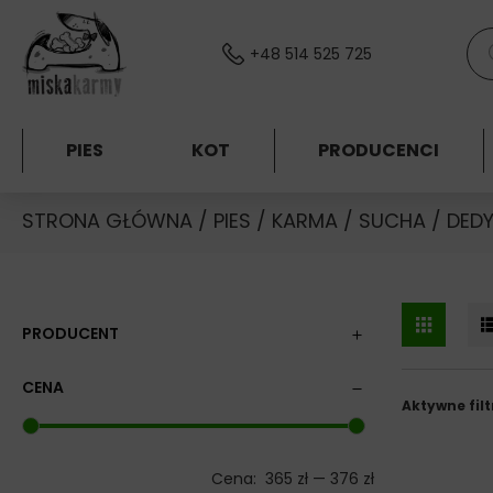
Skocz do treści
Wys
+48 514 525 725
PIES
KOT
PRODUCENCI
STRONA GŁÓWNA
/
PIES
/
KARMA
/
SUCHA
/
DED
PRODUCENT
CENA
Aktywne filt
Cena:
365 zł
—
376 zł