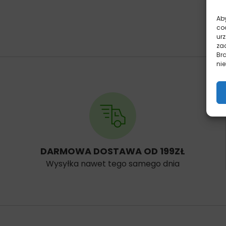
Aby
co
ur
zac
Br
nie
DARMOWA DOSTAWA OD 199ZŁ
Wysyłka nawet tego samego dnia