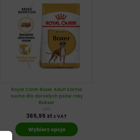
Royal Canin Boxer Adult karma
sucha dla dorosłych psów rasy
Bokser
pies
365,95
zł
z VAT
Wybierz opcje