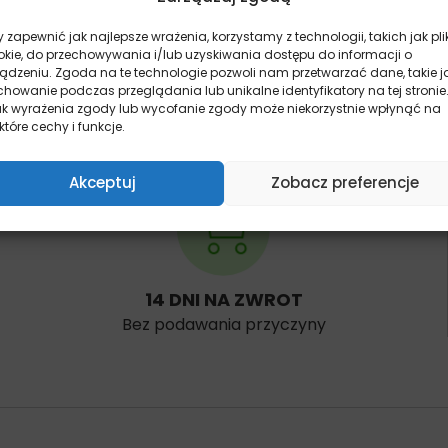
 zapewnić jak najlepsze wrażenia, korzystamy z technologii, takich jak pli
okie, do przechowywania i/lub uzyskiwania dostępu do informacji o
ządzeniu. Zgoda na te technologie pozwoli nam przetwarzać dane, takie j
howanie podczas przeglądania lub unikalne identyfikatory na tej stronie
ak wyrażenia zgody lub wycofanie zgody może niekorzystnie wpłynąć na
które cechy i funkcje.
Akceptuj
Zobacz preferencje
14 DNI NA ZWROT
Bez podawania przyczyny