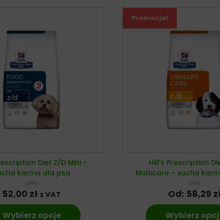
Promocja!
Prescription Diet Z/D Mini –
Hill’s Prescription D
ucha karma dla psa
Multicare – sucha karm
pies
pies
52,00
zł
Od:
58,29
z
z VAT
Wybierz opcje
Wybierz opcj