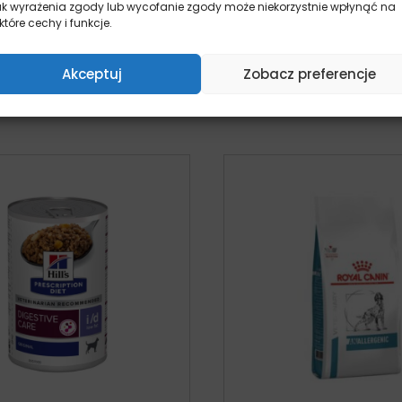
ak wyrażenia zgody lub wycofanie zgody może niekorzystnie wpłynąć na
karma dla psa
karma dla ps
które cechy i funkcje.
pies
pies
Od:
139,00
zł
Od:
57,90
z
Akceptuj
Zobacz preferencje
Wybierz opcje
Wybierz opcj