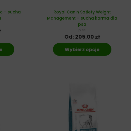
ic – sucha
Royal Canin Satiety Weight
a
Management – sucha karma dla
psa
ł
pies
Od:
205,00
zł
e
Wybierz opcje