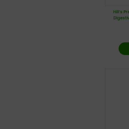
Hill’s P
Digesti