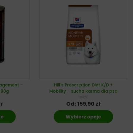
nagement –
Hill’s Prescription Diet K/D +
400g
Mobility – sucha karma dla psa
pies
Od:
159,90
zł
AT
je
Wybierz opcje