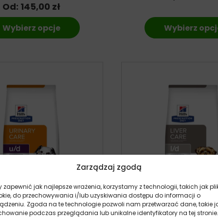
Od:
145,00
zł
Wybierz opcje
Wybierz opcj
Zarządzaj zgodą
 zapewnić jak najlepsze wrażenia, korzystamy z technologii, takich jak pli
okie, do przechowywania i/lub uzyskiwania dostępu do informacji o
ządzeniu. Zgoda na te technologie pozwoli nam przetwarzać dane, takie j
howanie podczas przeglądania lub unikalne identyfikatory na tej stronie
rescription Diet U/D – sucha
Hill’s Prescription Diet 