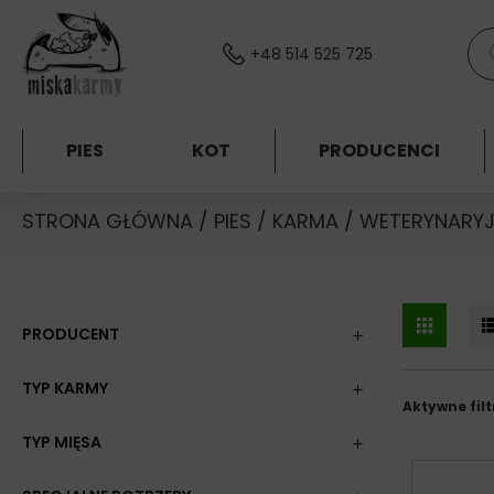
Skocz do treści
Wys
+48 514 525 725
PIES
KOT
PRODUCENCI
STRONA GŁÓWNA
/
PIES
/
KARMA
/
WETERYNARYJ
PRODUCENT
TYP KARMY
Aktywne filt
TYP MIĘSA