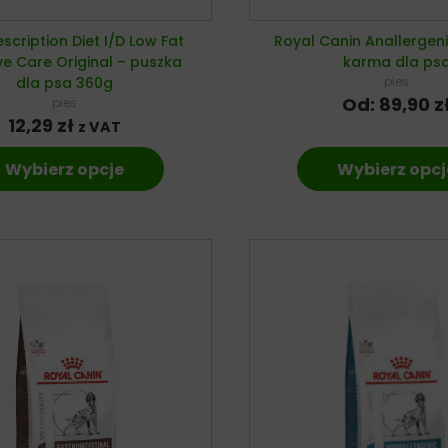
rescription Diet I/D Low Fat
Royal Canin Anallergen
ve Care Original – puszka
karma dla ps
dla psa 360g
pies
Od:
89,90
z
pies
12,29
zł
z VAT
Wybierz opcje
Wybierz opcj