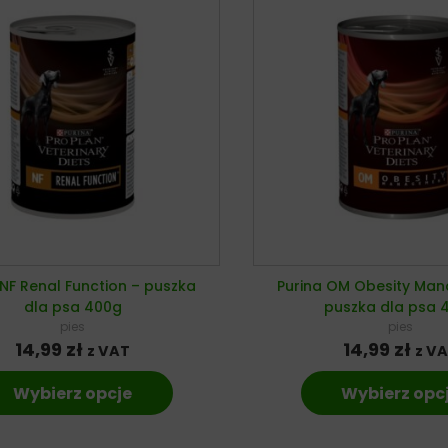
 NF Renal Function – puszka
Purina OM Obesity Ma
dla psa 400g
puszka dla psa 
pies
pies
14,99
zł
14,99
zł
z VAT
z V
Wybierz opcje
Wybierz opc