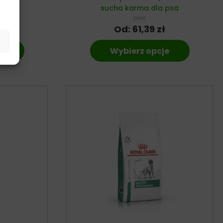
a
sucha karma dla psa
pies
ł
Od:
61,39
zł
e
Wybierz opcje