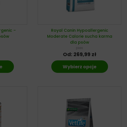
rgenic –
Royal Canin Hypoallergenic
psów
Moderate Calorie sucha karma
dla psów
pies
Od:
269,99
zł
e
Wybierz opcje