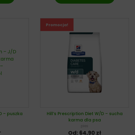
Promocja!
/D – puszka
Hill’s Prescription Diet W/D – sucha
karma dla psa
pies
Od:
64,90
zł
T