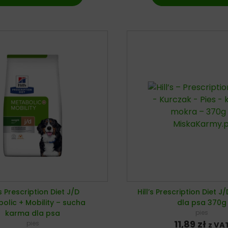
’s Prescription Diet J/D
Hill’s Prescription Diet J
olic + Mobility – sucha
dla psa 370g
karma dla psa
pies
11,89
zł
pies
z VA