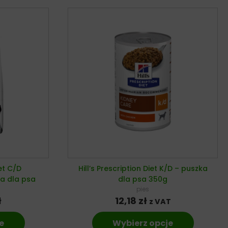
iet C/D
Hill’s Prescription Diet K/D – puszka
a dla psa
dla psa 350g
pies
ł
12,18
zł
z VAT
e
Wybierz opcje