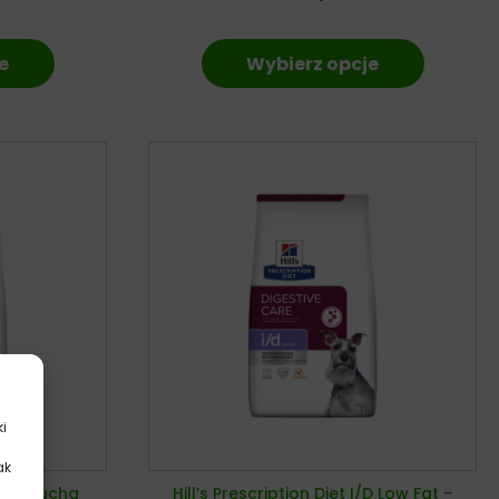
e
Wybierz opcje
ki
ak
.
L/D – sucha
Hill’s Prescription Diet I/D Low Fat –