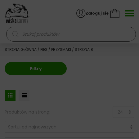
Skocz do treści
Zaloguj się
Wyszukiwarka produktów
STRONA GŁÓWNA
/
PIES
/
PRZYSMAKI
/ STRONA 8
Filtry
Produktów na stronę: