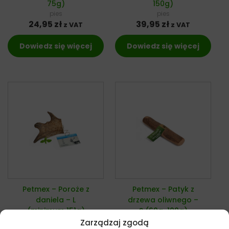
75g)
150g)
pies
pies
24,95
zł
39,95
zł
z VAT
z VAT
Dowiedz się więcej
Dowiedz się więcej
Petmex – Poroże z
Petmex – Patyk z
daniela – L
drzewa oliwnego –
(minimum 151g)
S (60g-100g)
pies
pies
Zarządzaj zgodą