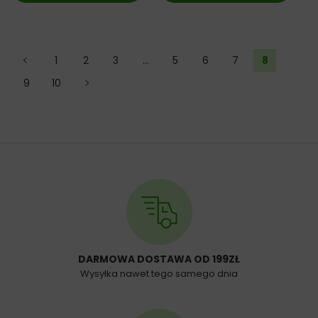
←
1
2
3
…
5
6
7
8
9
10
→
DARMOWA DOSTAWA OD 199ZŁ
Wysyłka nawet tego samego dnia