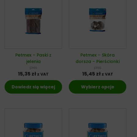
Petmex – Paski z
Petmex – Skóra
jelenia
dorsza – Pierścionki
pies
pies
15,35
zł
15,45
zł
z VAT
z VAT
Dowiedz się więcej
Wybierz opcje