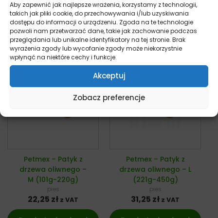
64,50
zł
18,75
zł
z VAT
z VAT
Aby zapewnić jak najlepsze wrażenia, korzystamy z technologii,
takich jak pliki cookie, do przechowywania i/lub uzyskiwania
dostępu do informacji o urządzeniu. Zgoda na te technologie
Dowiedz się więcej
Dowiedz się więcej
pozwoli nam przetwarzać dane, takie jak zachowanie podczas
przeglądania lub unikalne identyfikatory na tej stronie. Brak
wyrażenia zgody lub wycofanie zgody może niekorzystnie
wpłynąć na niektóre cechy i funkcje.
Akceptuj
Zobacz preferencje
Petmex – Patyk z
Petmex – Patyk z
drzewa oliwnego –
drzewa oliwnego – L
M (101g-220g)
(221g-450g)
pies
pies
22,25
zł
31,25
zł
z VAT
z VAT