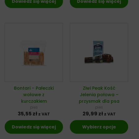
Dowiedz się więcej
Dowiedz się więcej
Bontari – Pałeczki
Ziwi Peak Kość
wołowe z
Jelenia połowa –
kurczakiem
przysmak dla psa
pies
pies
35,55
zł
29,99
zł
z VAT
z VAT
Dowiedz się więcej
Wybierz opcje