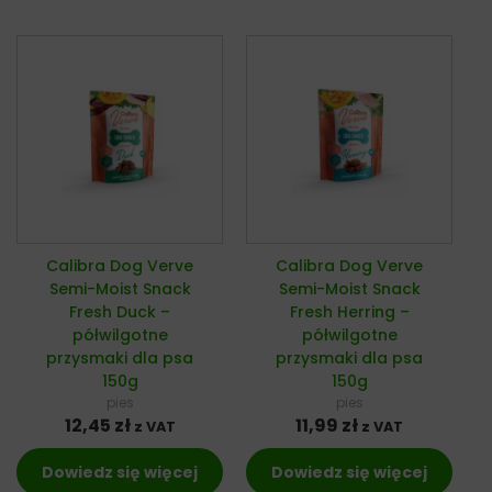
Calibra Dog Verve
Calibra Dog Verve
Semi-Moist Snack
Semi-Moist Snack
Fresh Duck –
Fresh Herring –
półwilgotne
półwilgotne
przysmaki dla psa
przysmaki dla psa
150g
150g
pies
pies
12,45
zł
11,99
zł
z VAT
z VAT
Dowiedz się więcej
Dowiedz się więcej