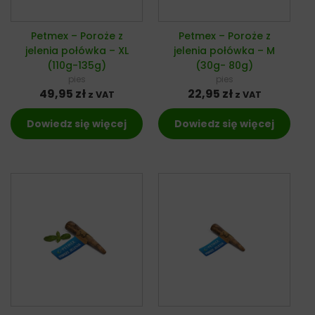
Petmex – Poroże z
Petmex – Poroże z
jelenia połówka – XL
jelenia połówka – M
(110g-135g)
(30g- 80g)
pies
pies
49,95
zł
22,95
zł
z VAT
z VAT
Dowiedz się więcej
Dowiedz się więcej