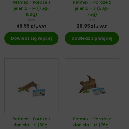
Petmex – Poroże z
Petmex – Poroże z
jelenia – M (76g-
jelenia – S (50g-
150g)
75g)
pies
pies
45,55
zł
26,95
zł
z VAT
z VAT
Dowiedz się więcej
Dowiedz się więcej
Petmex – Poroże z
Petmex – Poroże z
daniela – S (50g-
daniela – M (76g-