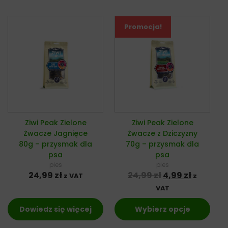
Promocja!
Ziwi Peak Zielone
Ziwi Peak Zielone
Żwacze Jagnięce
Żwacze z Dziczyzny
80g – przysmak dla
70g – przysmak dla
psa
psa
pies
pies
Pierwotna cena 
Aktualna
24,99
zł
24,99
zł
4,99
zł
z VAT
z
VAT
Dowiedz się więcej
Wybierz opcje