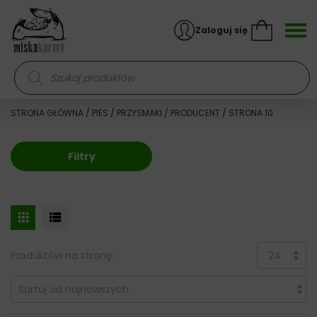
Skocz do treści
Zaloguj się
Wyszukiwarka produktów
STRONA GŁÓWNA
/
PIES
/
PRZYSMAKI
/
PRODUCENT
/ STRONA 10
Filtry
Produktów na stronę: