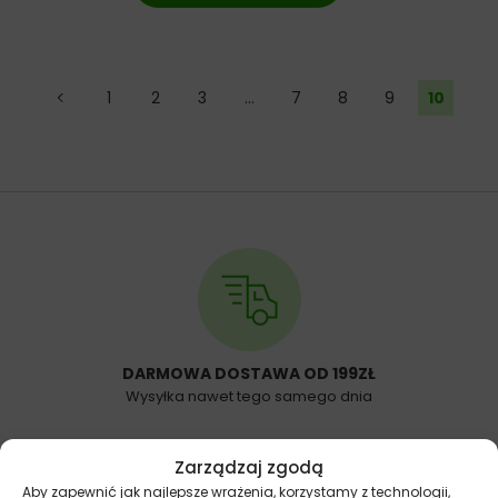
←
1
2
3
…
7
8
9
10
DARMOWA DOSTAWA OD 199ZŁ
Wysyłka nawet tego samego dnia
Zarządzaj zgodą
Aby zapewnić jak najlepsze wrażenia, korzystamy z technologii,