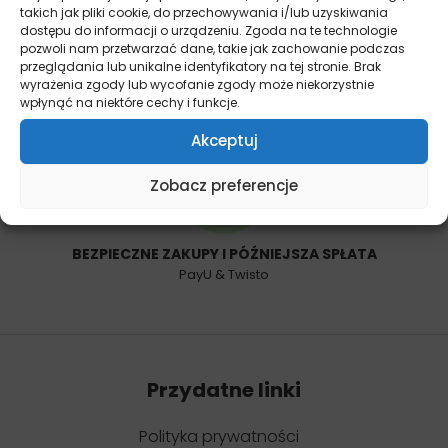
takich jak pliki cookie, do przechowywania i/lub uzyskiwania
dostępu do informacji o urządzeniu. Zgoda na te technologie
pozwoli nam przetwarzać dane, takie jak zachowanie podczas
przeglądania lub unikalne identyfikatory na tej stronie. Brak
14 DNI NA ZWROT
wyrażenia zgody lub wycofanie zgody może niekorzystnie
Bez podawania przyczyny
wpłynąć na niektóre cechy i funkcje.
Akceptuj
Zobacz preferencje
BEZPIECZNE ZAKUPY I PÓŹNIEJSZA SPŁATA
PayU & Twisto
Przydatne linki
Polityka prywatności