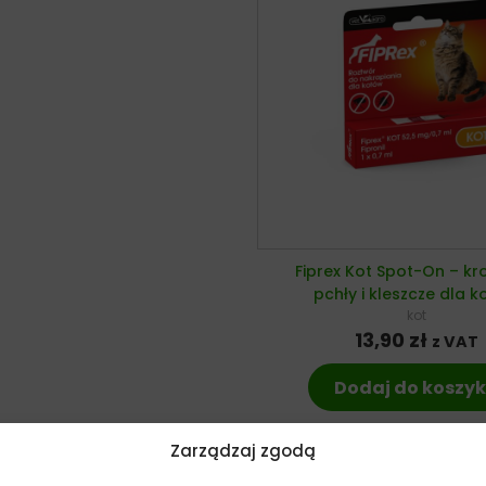
Fiprex Kot Spot-On – kr
pchły i kleszcze dla 
kot
13,90
zł
z VAT
Dodaj do koszy
Zarządzaj zgodą