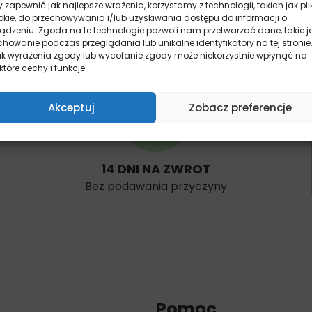
 zapewnić jak najlepsze wrażenia, korzystamy z technologii, takich jak pli
okie, do przechowywania i/lub uzyskiwania dostępu do informacji o
ządzeniu. Zgoda na te technologie pozwoli nam przetwarzać dane, takie j
howanie podczas przeglądania lub unikalne identyfikatory na tej stronie
ak wyrażenia zgody lub wycofanie zgody może niekorzystnie wpłynąć na
które cechy i funkcje.
Akceptuj
Zobacz preferencje
14 DNI NA ZWROT
Bez podawania przyczyny
Pomoc