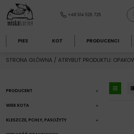
Skocz do treści
Wys
+48 514 525 725
PIES
KOT
PRODUCENCI
STRONA GŁÓWNA
/ ATRYBUT PRODUKTU: OPAKOW
PRODUCENT
WIEK KOTA
KLESZCZE, PCHŁY, PASOŻYTY