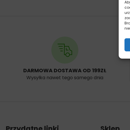
Aby
co
ur
zac
Br
nie
DARMOWA DOSTAWA OD 199ZŁ
Wysyłka nawet tego samego dnia
Przydatne linki
Sklep