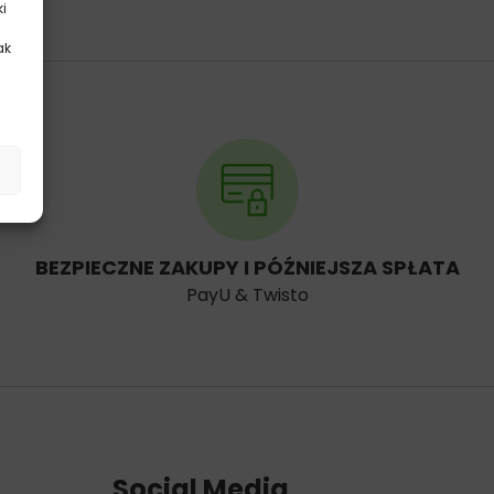
ki
ak
.
BEZPIECZNE ZAKUPY I PÓŹNIEJSZA SPŁATA
PayU & Twisto
Social Media