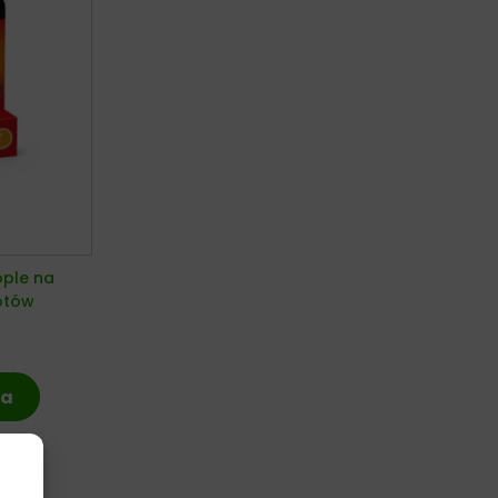
ople na
kotów
ka