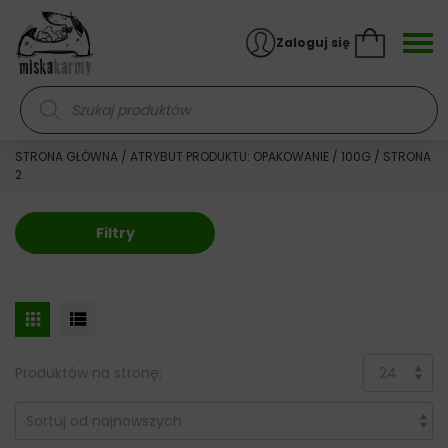
Skocz do treści
Zaloguj się
Wyszukiwarka produktów
STRONA GŁÓWNA
/ ATRYBUT PRODUKTU: OPAKOWANIE /
100G
/ STRONA
2
Filtry
Produktów na stronę: