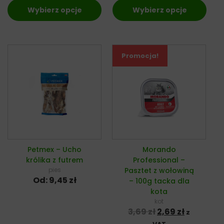
Wybierz opcje
Wybierz opcje
Promocja!
Petmex – Ucho
Morando
królika z futrem
Professional –
pies
Pasztet z wołowiną
Od:
9,45
zł
– 100g tacka dla
kota
kot
Pierwotna cena 
Aktualna 
3,69
zł
2,69
zł
z