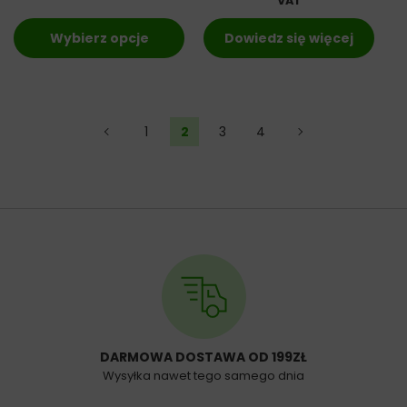
VAT
Wybierz opcje
Dowiedz się więcej
←
1
2
3
4
→
DARMOWA DOSTAWA OD 199ZŁ
Wysyłka nawet tego samego dnia