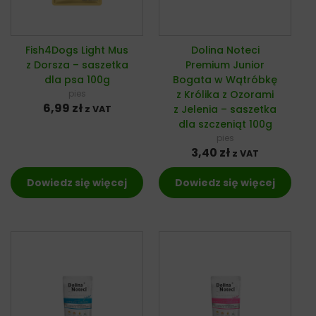
Fish4Dogs Light Mus
Dolina Noteci
z Dorsza – saszetka
Premium Junior
dla psa 100g
Bogata w Wątróbkę
pies
z Królika z Ozorami
6,99
zł
z Jelenia – saszetka
z VAT
dla szczeniąt 100g
pies
3,40
zł
z VAT
Dowiedz się więcej
Dowiedz się więcej