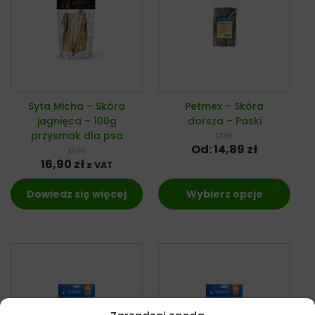
Syta Micha – Skóra
Petmex – Skóra
jagnięca – 100g
dorsza – Paski
przysmak dla psa
pies
Od:
14,89
zł
pies
16,90
zł
z VAT
Dowiedz się więcej
Wybierz opcje