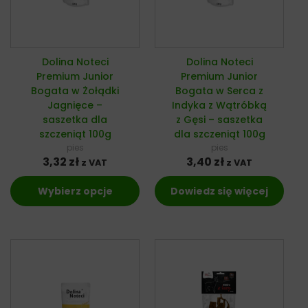
Dolina Noteci
Dolina Noteci
Premium Junior
Premium Junior
Bogata w Żołądki
Bogata w Serca z
Jagnięce –
Indyka z Wątróbką
saszetka dla
z Gęsi – saszetka
szczeniąt 100g
dla szczeniąt 100g
pies
pies
3,32
zł
3,40
zł
z VAT
z VAT
Wybierz opcje
Dowiedz się więcej