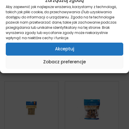
Zarządzaj zgodą
Aby zapewnić jak najlepsze wrażenia, korzystamy z technologii,
takich jak pliki cookie, do przechowywania i/lub uzyskiwania
dostępu do informacji o urządzeniu. Zgoda na te technologie
pozwoli nam przetwarzać dane, takie jak zachowanie podczas
przeglądania lub unikalne identyfikatory na tej stronie. Brak
Petmex – Skóra
Petmex – Skóra
wyrażenia zgody lub wycofanie zgody może niekorzystnie
dorsza – Twists
dorsza – Warkocz
wpłynąć na niektóre cechy i funkcje.
pies
pies
Od:
14,89
zł
14,75
zł
Akceptuj
z VAT
Wybierz opcje
Wybierz opcje
Zobacz preferencje