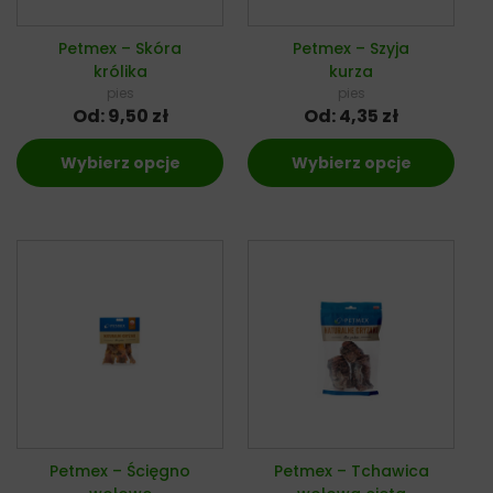
Petmex – Skóra
Petmex – Szyja
królika
kurza
pies
pies
Od:
9,50
zł
Od:
4,35
zł
Wybierz opcje
Wybierz opcje
Petmex – Ścięgno
Petmex – Tchawica