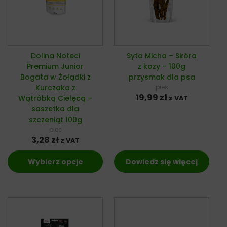
Dolina Noteci
Syta Micha – Skóra
Premium Junior
z kozy – 100g
Bogata w Żołądki z
przysmak dla psa
Kurczaka z
pies
19,99
zł
Wątróbką Cielęcą –
z VAT
saszetka dla
szczeniąt 100g
pies
3,28
zł
z VAT
Wybierz opcje
Dowiedz się więcej