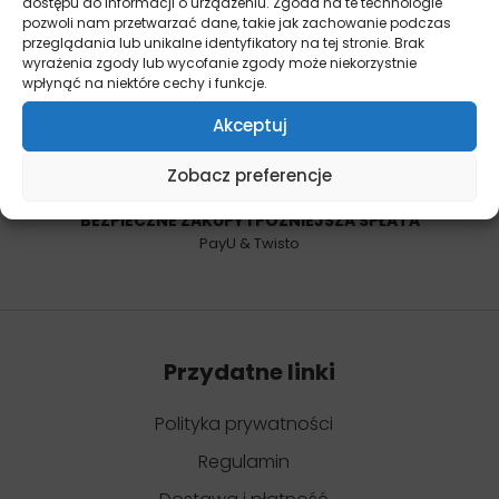
dostępu do informacji o urządzeniu. Zgoda na te technologie
14 DNI NA ZWROT
pozwoli nam przetwarzać dane, takie jak zachowanie podczas
Bez podawania przyczyny
przeglądania lub unikalne identyfikatory na tej stronie. Brak
wyrażenia zgody lub wycofanie zgody może niekorzystnie
wpłynąć na niektóre cechy i funkcje.
Akceptuj
Zobacz preferencje
BEZPIECZNE ZAKUPY I PÓŹNIEJSZA SPŁATA
PayU & Twisto
Przydatne linki
Polityka prywatności
Regulamin