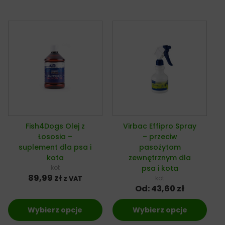
Fish4Dogs Olej z
Virbac Effipro Spray
Łososia –
– przeciw
suplement dla psa i
pasożytom
kota
zewnętrznym dla
kot
psa i kota
89,99
zł
kot
z VAT
Od:
43,60
zł
Wybierz opcje
Wybierz opcje