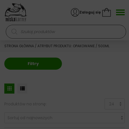
Skocz do treści
Zaloguj się
Wyszukiwarka produktów
STRONA GŁÓWNA
/ ATRYBUT PRODUKTU: OPAKOWANIE / 500ML
Filtry
Produktów na stronę: