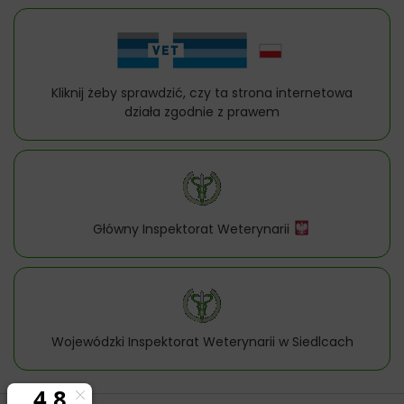
Kliknij żeby sprawdzić, czy ta strona internetowa
działa zgodnie z prawem
Główny Inspektorat Weterynarii
Wojewódzki Inspektorat Weterynarii w Siedlcach