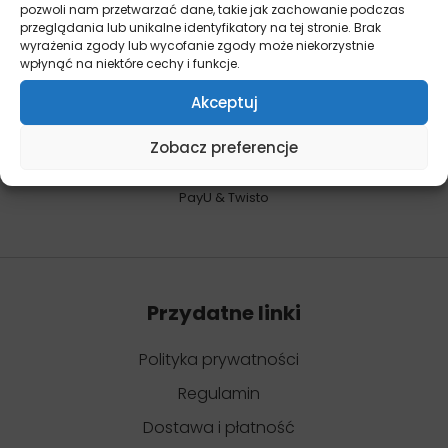
pozwoli nam przetwarzać dane, takie jak zachowanie podczas
Bez podawania przyczyny
przeglądania lub unikalne identyfikatory na tej stronie. Brak
wyrażenia zgody lub wycofanie zgody może niekorzystnie
wpłynąć na niektóre cechy i funkcje.
Akceptuj
Zobacz preferencje
BEZPIECZNE ZAKUPY I PÓŹNIEJSZA SPŁATA
PayU & Twisto
Przydatne linki
Polityka prywatności
Regulamin
Dostawa i płatność