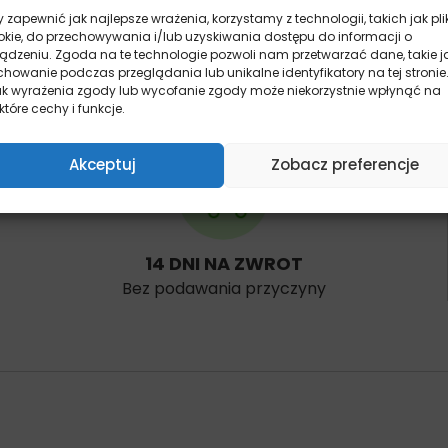
 zapewnić jak najlepsze wrażenia, korzystamy z technologii, takich jak pli
okie, do przechowywania i/lub uzyskiwania dostępu do informacji o
ządzeniu. Zgoda na te technologie pozwoli nam przetwarzać dane, takie j
howanie podczas przeglądania lub unikalne identyfikatory na tej stronie
ak wyrażenia zgody lub wycofanie zgody może niekorzystnie wpłynąć na
które cechy i funkcje.
Akceptuj
Zobacz preferencje
14 DNI NA ZWROT
Bez podawania przyczyny