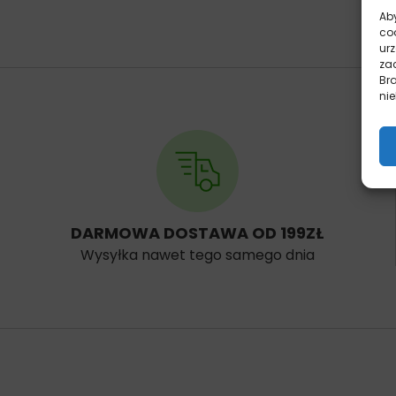
Aby
co
ur
zac
Br
nie
DARMOWA DOSTAWA OD 199ZŁ
Wysyłka nawet tego samego dnia