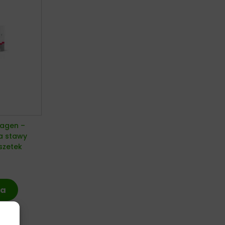
lagen –
a stawy
szetek
ka