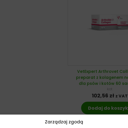
VetExpert Arthrovet Col
preparat z kolagenem n
dla psów i kotów 60 sa
kot
102,56
zł
z VAT
Dodaj do koszy
Zarządzaj zgodą