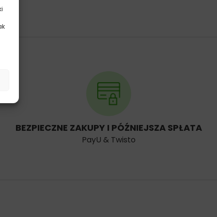
ki
ak
.
BEZPIECZNE ZAKUPY I PÓŹNIEJSZA SPŁATA
PayU & Twisto