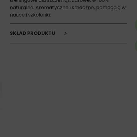
treningowe dla szczeniąt. Zdrowe, w 100%
naturalne. Aromatyczne i smaczne, pomagają w
nauce i szkoleniu.
SKŁAD PRODUKTU
Łosoś 100%
Składniki analityczne:
białko surowe 61%,
włókno surowe 0,1%,
zawartość tłuszczu 22,5%,
popiół surowy 3%