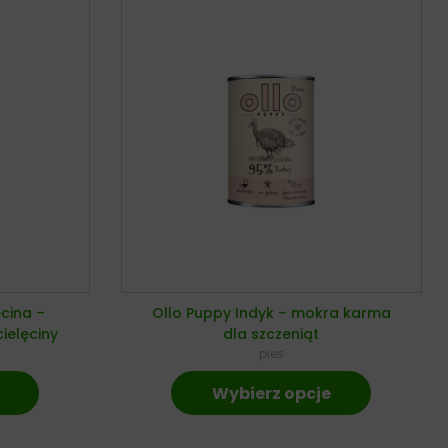
ęcina –
Ollo Puppy Indyk – mokra karma
ielęciny
dla szczeniąt
pies
Wybierz opcje