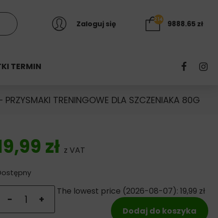
214
Zaloguj się
9888.65
zł
KI TERMIN
– PRZYSMAKI TRENINGOWE DLA SZCZENIAKA 80G
FISH4DOGS MUS Z ŁOSOSIA –
FISH4CATS FINEST SALMON Z
ROYAL CANIN MAXI ADULT –
ANIMONDA GRANCARNO
ROYAL CANIN DIABETIC
ROYAL CANIN
ŁOSOSIA – SUCHA KARMA DLA
HYPOALLERGENIC – SUCHA
ADULT KOKTAJL MIĘSNY –
SUCHA KARMA DLA PSÓW
SUCHA KARMA DLA KOTA
SASZETKA DLA PSA 100G
DOROSŁYCH RAS DUŻYCH
KARMA DLA PSÓW
PUSZKA DLA PSA
KOTA
19,99
zł
z VAT
Dostępny
ilość Fish4Dogs Puppy Salmon Bites - przysmaki treningo
The lowest price (
2026-08-07
):
19,99
zł
-
+
Dodaj do koszyka