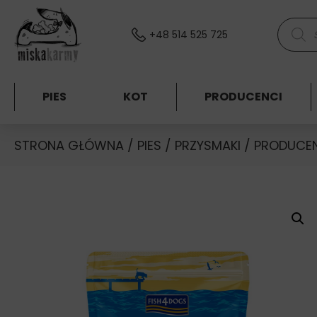
Skocz do treści
Wyszuki
+48 514 525 725
PIES
KOT
PRODUCENCI
STRONA GŁÓWNA
/
PIES
/
PRZYSMAKI
/
PRODUCE