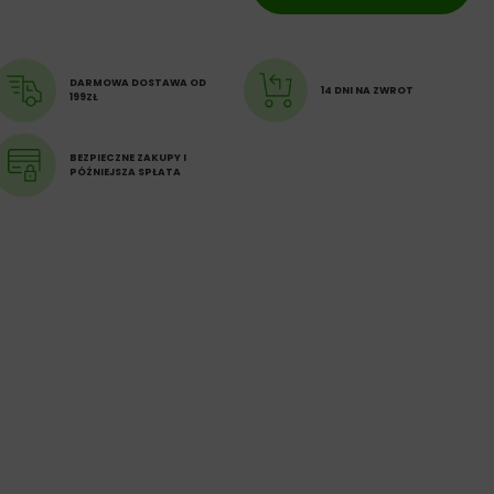
DARMOWA DOSTAWA OD
14 DNI NA ZWROT
199ZŁ
BEZPIECZNE ZAKUPY I
PÓŹNIEJSZA SPŁATA