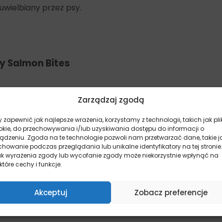
uwielbiany przez psy.
y Salmon Bites
Zarządzaj zgodą
 zapewnić jak najlepsze wrażenia, korzystamy z technologii, takich jak pli
okie, do przechowywania i/lub uzyskiwania dostępu do informacji o
ządzeniu. Zgoda na te technologie pozwoli nam przetwarzać dane, takie j
howanie podczas przeglądania lub unikalne identyfikatory na tej stronie
ak wyrażenia zgody lub wycofanie zgody może niekorzystnie wpłynąć na
które cechy i funkcje.
s
Akceptuj
Zobacz preferencje