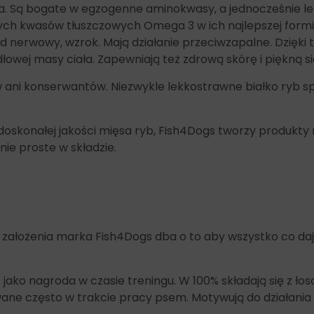
. Są bogate w egzogenne aminokwasy, a jednocześnie le
wych kwasów tłuszczowych Omega 3 w ich najlepszej formi
ład nerwowy, wzrok. Mają działanie przeciwzapalne. Dzięk
wej masy ciała. Zapewniają też zdrową skórę i piękną si
ni konserwantów. Niezwykle lekkostrawne białko ryb sp
doskonałej jakości mięsa ryb, Fish4Dogs tworzy produkty 
ie proste w składzie.
 założenia marka Fish4Dogs dba o to aby wszystko co da
 jako nagroda w czasie treningu. W 100% składają się z ł
wane często w trakcie pracy psem. Motywują do działania 