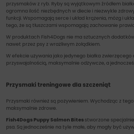
przysmaków z ryb. Ryby są wyjątkowym źródłem białka
ogromna ilość niezbędnych w diecie i niezwykle zdro
funkcji. Wspomagają serce i układ krążenia, mózg i uk
tego, że są tłuszczami wspomagają zachowanie prawidło
W produktach Fish4Dogs nie ma sztucznych dodatków a
nawet przez psy z wrażliwym żołądkiem.
W efekcie używania jako jedynego białka zwierzęcego 
przyswajalnością, maksymalnie odżywcze, a jednocześn
Przysmaki treningowe dla szczeniąt
Przysmaki również są pożywieniem. Wychodząc z tego
maksymalnie zdrowe.
Fish4Dogs Puppy Salmon Bites
stworzone specjalnie
psa. Są jednocześnie na tyle małe, aby mogły być uży