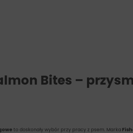
lmon Bites – przysm
ngowe
to doskonały wybór przy pracy z psem. Marka
Fis