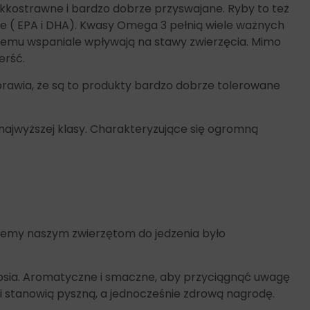
kkostrawne i bardzo dobrze przyswajane. Ryby to też
e ( EPA i DHA). Kwasy Omega 3 pełnią wiele ważnych
i temu wspaniale wpływają na stawy zwierzęcia. Mimo
erść.
rawia, że są to produkty bardzo dobrze tolerowane
najwyższej klasy. Charakteryzujące się ogromną
jemy naszym zwierzętom do jedzenia było
ososia. Aromatyczne i smaczne, aby przyciągnąć uwagę
i stanowią pyszną, a jednocześnie zdrową nagrodę.