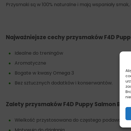
Przysmaki są w 100% naturalne i mają wspaniały smak, 
Najważniejsze cechy przysmaków F4D Pupp
Idealne do treningów
Aromatyczne
Aby
Bogate w kwasy Omega 3
co
ur
Bez sztucznych dodatków i konserwantów.
zac
Br
nie
Zalety przysmaków F4D Puppy Salmon Bite
Wielkość przystosowana do częstego podawania
Motywują do działania