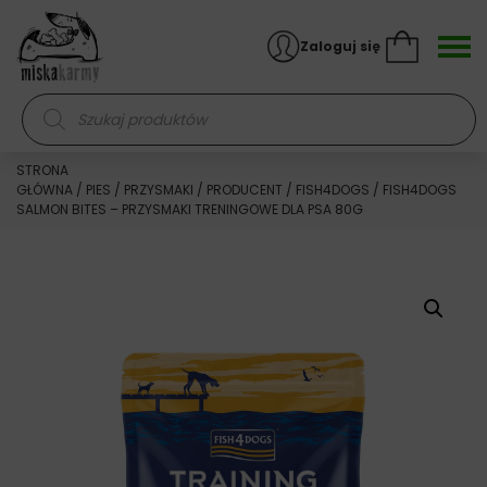
Skocz do treści
Zaloguj się
Wyszukiwarka produktów
STRONA
GŁÓWNA
/
PIES
/
PRZYSMAKI
/
PRODUCENT
/
FISH4DOGS
/ FISH4DOGS
SALMON BITES – PRZYSMAKI TRENINGOWE DLA PSA 80G