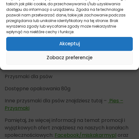
takich jak pliki cookie, do przechowywania i/lub uzyskiwania
Zalety przysmaków Fish4Dogs Salmon
dostępu do informacji o urządzeniu. Zgoda na te technologie
pozwoli nam przetwarzać dane, takie jak zachowanie podczas
Bites
przeglądania lub unikalne identyfikatory na tej stronie. Brak
wyrażenia zgody lub wycofanie zgody może niekorzystnie
Wielkość przystosowana do częstego podawania
wpłynąć na niektóre cechy i funkcje.
Motywują do działania
Akceptuj
Naturalne
Zobacz preferencje
Zdrowe i smaczne.
Przysmaki dla psów
Dostępne opakowania 80g
Inne przysmaki dla psów znajdziesz tutaj –
Pies –
Przysmaki
Pamiętaj, że więcej informacji na temat promocji i
wyjątkowych ofert znajdziesz na naszych kanałach
społecznościowych:
Facebook/miskakarmypl
oraz