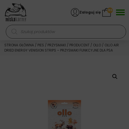
Skocz do treści
195
Zaloguj się
Wyszukiwarka produktów
STRONA GŁÓWNA
/
PIES
/
PRZYSMAKI
/
PRODUCENT
/
OLLO
/ OLLO AIR
DRIED ENERGY VENISION STRIPS – PRZYSMAKI FUNKCYJNE DLA PSA