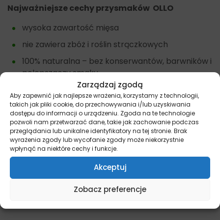
Najważniejsze cechy przysmaków OLLO
wysoka zawartość mięsa
nie zawiera zbóż i roślin strączkowych
100% naturalna – bez konserwantów, barwników i
polepszaczy smaku
Zarządzaj zgodą
doskonała przekąska przy zwiększonym wysiłku.
Aby zapewnić jak najlepsze wrażenia, korzystamy z technologii,
takich jak pliki cookie, do przechowywania i/lub uzyskiwania
Inne przysmaki dla psów znajdziesz tutaj –
Przysmaki
.
dostępu do informacji o urządzeniu. Zgoda na te technologie
pozwoli nam przetwarzać dane, takie jak zachowanie podczas
Dostępne opakowania: 80g
przeglądania lub unikalne identyfikatory na tej stronie. Brak
wyrażenia zgody lub wycofanie zgody może niekorzystnie
Pamiętaj, że więcej informacji na temat promocji i
wpłynąć na niektóre cechy i funkcje.
wyjątkowych ofert znajdziesz na naszych kanałach
Akceptuj
społecznościowych:
Facebook/miskakarmypl
oraz
Instagram/miskakarmy.pl/
Zobacz preferencje
Źródło: Skład Karmy