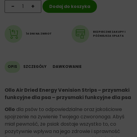
ilość Ollo Air Dried Energy Venision Strips - przysmaki 
-
+
Dodaj do koszyka
BEZPIECZNE ZAKUPY I
14 DNI NA ZWROT
PÓŹNIEJSZA SPŁATA
OPIS
SZCZEGÓŁY
DAWKOWANIE
Ollo Air Dried Energy Venision Strips – przysmaki
funkcyjne dla psa – przysmaki funkcyjne dla psa
Ollo
dla psów to odpowiedzialne oraz jakościowe
spojrzenie na żywienie Twojego czworonoga. Abyś
miał pewność, że psiak dostaje wszystko to, co
pozytywnie wpływa na jego zdrowie i sprawność