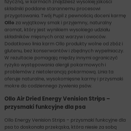
fizyczną, w karmach znajdziesz wysokiej jakości
składniki poddane starannemu procesowi
przygotowania. Twój Pupil z pewnością doceni karmę
Ollo
za wyjątkowy smak i przyjemny, naturalny
aromat, który jest wynikiem wysokiego udziału
składników mięsnych oraz warzyw i owoców.
Dodatkowo linia karm Ollo produkty wolne od zbóż i
glutenu, bez konserwantów i zbędnych wypełniaczy.
W rezultacie pomagają między innymi ograniczyć
ryzyko występowania alergii pokarmowych i
problemów z nietolerancją pokarmową. Linia ta
oferuje naturalne, wysokomięsne karmy i przysmaki
mokre do codziennego żywienia psów.
Ollo Air Dried Energy Venision Strips –
przysmaki funkcyjne dla psa
Ollo Energy Venision Strips – przysmaki funkcyjne dla
psa to doskonała przekąska, która niesie za sobą