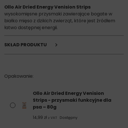
Ollo Air Dried Energy Venision Strips
wysokomięsne przysmaki zawierające bogate w
białko mięso z dzikich zwierząt, które jest źródłem
łatwo dostępnej energii.
SKŁAD PRODUKTU
Dziczyzna 95% (Jeleń 60% - mięso mięśniowe, chrząstki,
Dzik 35% - mięso mięśniowe, żeberka i chrząstki),
Spirulina 5%.
Składniki analityczne:
Białko surowe 40,02%,
Tłuszcz surowy 33,9%,
Ollo Air Dried Energy Venision
Włókno surowe 3,8%,
Strips - przysmaki funkcyjne dla
Popiół surowy 14,1%,
psa – 80g
Wilgotność 6,6%.
14,99
zł
Dostępny
z VAT
Energia metaboliczna: 444 kcal/100 g.