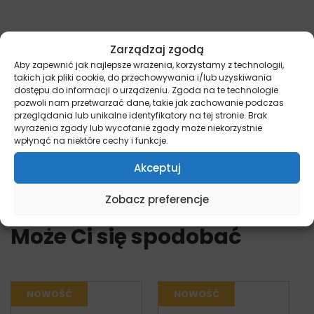
Dostępne opakowania 2kg, 8kg
Zarządzaj zgodą
Aby zapewnić jak najlepsze wrażenia, korzystamy z technologii,
Przed podaniem skonsultuj się z lekarzem weterynarii
takich jak pliki cookie, do przechowywania i/lub uzyskiwania
dostępu do informacji o urządzeniu. Zgoda na te technologie
Pamiętaj, że więcej informacji na temat promocji i
pozwoli nam przetwarzać dane, takie jak zachowanie podczas
wyjątkowych ofert znajdziesz na naszych kanałach
przeglądania lub unikalne identyfikatory na tej stronie. Brak
społecznościowych:
Facebook/miskakarmypl
oraz
wyrażenia zgody lub wycofanie zgody może niekorzystnie
wpłynąć na niektóre cechy i funkcje.
Instagram/miskakarmy.pl/
Akceptuj
Zobacz preferencje
Może Ci się spodobać