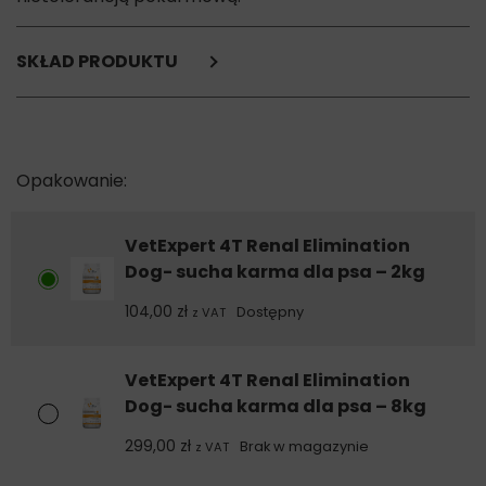
SKŁAD PRODUKTU
Skład (g/100g): ryż brązowy, ryż biały, tłuszcz z kaczki, królik
suszony (10,5%), groch, siemię lniane (5%), pulpa buraczana
(5%), minerały, żurawina suszona (0.01%)
Dodatki dietetyczne na kg: Witaminy: witamina A – 14423 IU,
witamina D3 (cholekalciferol) – 2000 IU, witamina E (octan
alfa-tokoferolu) – 337 IU. Związki mineralne: cynk (siarczan
VetExpert 4T Renal Elimination
cynku jednowodny) – 59 mg, żelazo (siarczan żelaza II
Dog- sucha karma dla psa – 2kg
jednowodny) – 48 mg, mangan (siarczan manganu
104,00
zł
jednowodny) – 34 mg, miedź (siarczan miedzi II
Dostępny
z VAT
pięciowodny) – 14 mg, jod (jodan wapnia bezwodny i jodek
potasu) – 1,11 mg, selen (selenin sodu) – 0,2 mg.
VetExpert 4T Renal Elimination
Prowitaminy: tauryna – 1428 mg
Dog- sucha karma dla psa – 8kg
Składniki analityczne: Białko surowe 15,8%, tłuszcz surowy
299,00
zł
Brak w magazynie
19,5%, włókno surowe 3,5%, popiół surowy 4%, wapń 0,7%,
z VAT
fosfor 0,4%, kwasy tłuszczowe Omega-3 1,2%, kwasy