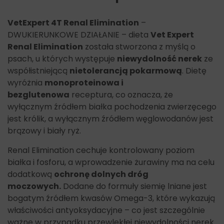
VetExpert 4T Renal Elimination
–
DWUKIERUNKOWE DZIAŁANIE – dieta
Vet Expert
Renal Elimination
została stworzona z myślą o
psach, u których występuje
niewydolność nerek
ze
współistniejącą
nietolerancją pokarmową
. Dietę
wyróżnia
monoproteinowa i
bezglutenowa
receptura, co oznacza, że
wyłącznym źródłem białka pochodzenia zwierzęcego
jest królik, a wyłącznym źródłem węglowodanów jest
brązowy i biały ryż.
Renal Elimination cechuje kontrolowany poziom
białka i fosforu, a wprowadzenie żurawiny ma na celu
dodatkową
ochronę dolnych dróg
moczowych.
Dodane do formuły siemię lniane jest
bogatym źródłem kwasów Omega-3, które wykazują
właściwości antyoksydacyjne – co jest szczególnie
ważne w przypadku przewlekłej niewydolności nerek.