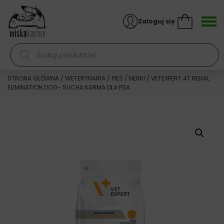
Skocz do treści
Zaloguj się
Wyszukiwarka produktów
STRONA GŁÓWNA
/
WETERYNARIA
/
PIES
/
NERKI
/ VETEXPERT 4T RENAL
ELIMINATION DOG- SUCHA KARMA DLA PSA