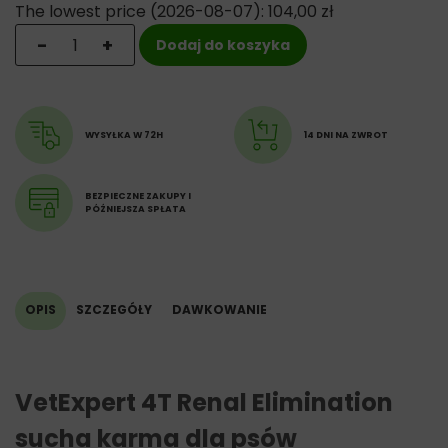
tłuszczowe Omega-6 3,9%
The lowest price (
2026-08-07
):
104,00
zł
ilość VetExpert 4T Renal Elimination Dog- sucha karma
-
+
Dodaj do koszyka
_ _ _ _
Energia metaboliczna: (kcal/100g) 393,5
WYSYŁKA W 72H
14 DNI NA ZWROT
BEZPIECZNE ZAKUPY I
PÓŹNIEJSZA SPŁATA
OPIS
SZCZEGÓŁY
DAWKOWANIE
VetExpert 4T Renal Elimination
sucha karma dla psów