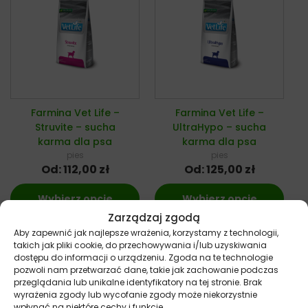
Farmina Vet Life –
Farmina Vet Life –
Struvite – sucha
UltraHypo – sucha
karma dla psa
karma dla psa
pies
pies
Od:
112,00
zł
Od:
125,00
zł
Wybierz opcje
Wybierz opcje
Zarządzaj zgodą
Aby zapewnić jak najlepsze wrażenia, korzystamy z technologii,
takich jak pliki cookie, do przechowywania i/lub uzyskiwania
dostępu do informacji o urządzeniu. Zgoda na te technologie
pozwoli nam przetwarzać dane, takie jak zachowanie podczas
przeglądania lub unikalne identyfikatory na tej stronie. Brak
wyrażenia zgody lub wycofanie zgody może niekorzystnie
wpłynąć na niektóre cechy i funkcje.