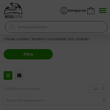
Skocz do treści
Zaloguj się
Wyszukiwarka produktów
STRONA GŁÓWNA
/ PRODUKTY OTAGOWANE „PIES CHOROBY”
Filtry
Produktów na stronę: