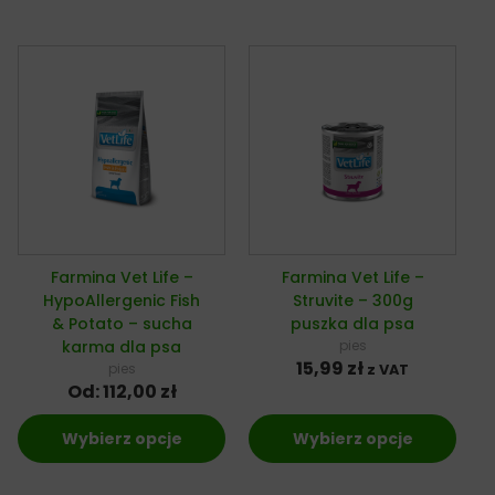
Farmina Vet Life –
Farmina Vet Life –
HypoAllergenic Fish
Struvite – 300g
& Potato – sucha
puszka dla psa
karma dla psa
pies
15,99
zł
pies
z VAT
Od:
112,00
zł
Wybierz opcje
Wybierz opcje