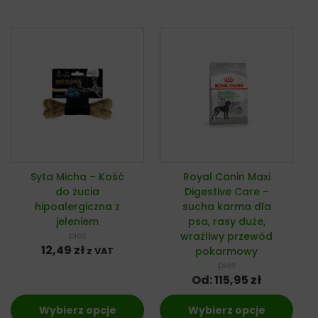
Syta Micha – Kość
Royal Canin Maxi
do żucia
Digestive Care –
hipoalergiczna z
sucha karma dla
jeleniem
psa, rasy duże,
pies
wrażliwy przewód
12,49
zł
pokarmowy
z VAT
pies
Od:
115,95
zł
Wybierz opcje
Wybierz opcje