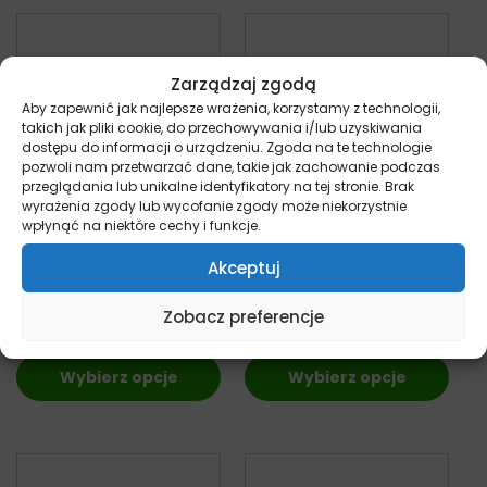
Zarządzaj zgodą
Aby zapewnić jak najlepsze wrażenia, korzystamy z technologii,
takich jak pliki cookie, do przechowywania i/lub uzyskiwania
dostępu do informacji o urządzeniu. Zgoda na te technologie
pozwoli nam przetwarzać dane, takie jak zachowanie podczas
przeglądania lub unikalne identyfikatory na tej stronie. Brak
wyrażenia zgody lub wycofanie zgody może niekorzystnie
wpłynąć na niektóre cechy i funkcje.
Farmina Vet Life –
Farmina Vet Life –
Oxalate – sucha
Renal – sucha
Akceptuj
karma dla psa
karma dla psa
pies
pies
Zobacz preferencje
Od:
112,00
zł
Od:
112,00
zł
Wybierz opcje
Wybierz opcje