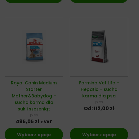
Royal Canin Medium
Farmina Vet Life –
Starter
Hepatic – sucha
Mother&Babydog –
karma dla psa
sucha karma dla
pies
Od:
112,00
zł
suk i szczeniąt
pies
495,05
zł
z VAT
Wybierz opcje
Wybierz opcje