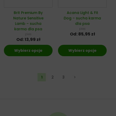
Brit Premium By
Acana Light & Fit
Nature Sensitive
Dog – sucha karma
Lamb – sucha
dla psa
karma dla psa
pies
Od:
85,95
zł
pies
Od:
13,99
zł
Wybierz opcje
Wybierz opcje
1
2
3
→