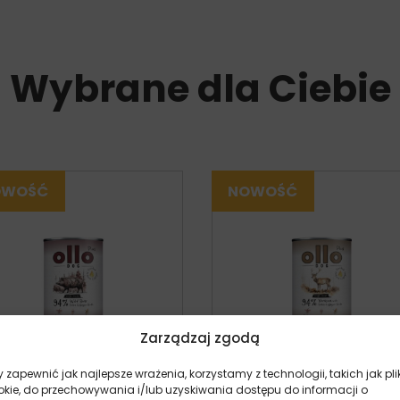
Wybrane dla Ciebie
Zarządzaj zgodą
 zapewnić jak najlepsze wrażenia, korzystamy z technologii, takich jak pli
okie, do przechowywania i/lub uzyskiwania dostępu do informacji o