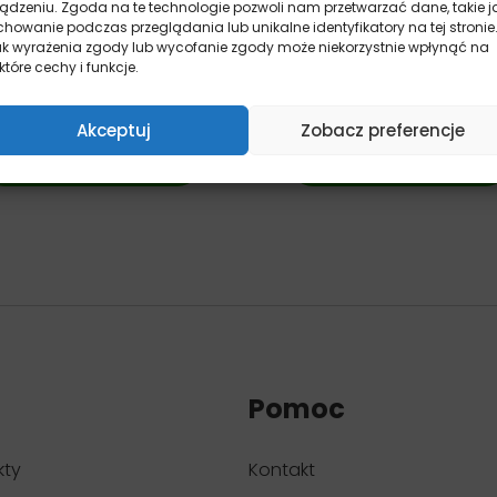
ządzeniu. Zgoda na te technologie pozwoli nam przetwarzać dane, takie j
Ollo Plus Kolagen Dzik –
Ollo Plus Kolagen Jeleń 
howanie podczas przeglądania lub unikalne identyfikatory na tej stronie
mokra karma dla psa z
mokra karma dla psa z
ak wyrażenia zgody lub wycofanie zgody może niekorzystnie wpłynąć na
dzika
jelenia
które cechy i funkcje.
pies
pies
Od:
8,90
zł
Od:
8,90
zł
Akceptuj
Zobacz preferencje
Wybierz opcje
Wybierz opcje
Pomoc
kty
Kontakt