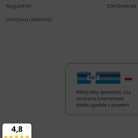
Regulamin
Zamówienia
Dostawa i płatność
Kliknij żeby sprawdzić, czy
ta strona internetowa
działa zgodnie z prawem