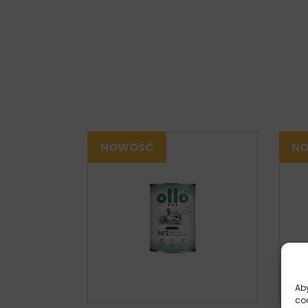
Aby
co