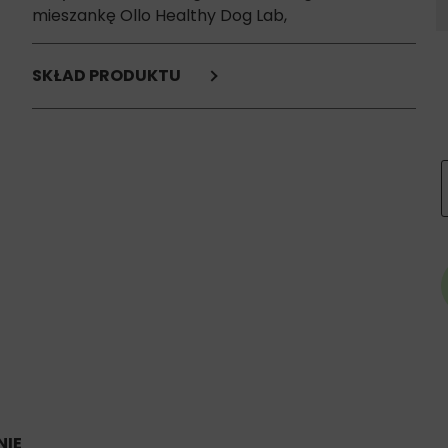
mieszankę Ollo Healthy Dog Lab,
SKŁAD PRODUKTU
Cielęcina 70% (mięso mięśniowe 40%, żwacze 22%,
płuca 8%),
Bulion kolagenowy 24%,
Witaminy i Minerały 3%,
MSM 1%,
Dzika róża suszona 0,5%,
Ekstrakty roślinne 0,25% (Granat, Borówka, Acerola,
Burak),
Żurawina suszona 0,25%,
Ekstrakt z Boswellia Serrata 0,2%,
Drożdże piwne 0,2%,
Inulina 0,1%.
Skład analityczny:
Białko surowe 10%,
Tłuszcz surowy 4%,
Popiół surowy 2,5%,
IE