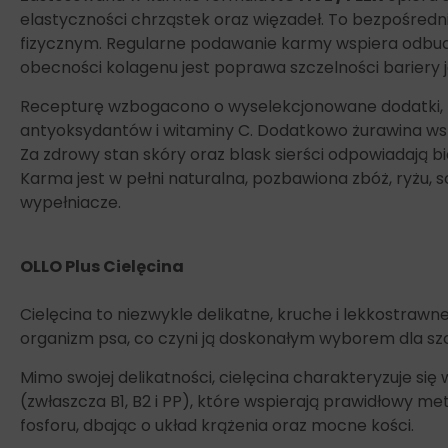
elastyczności chrząstek oraz więzadeł. To bezpośredn
fizycznym. Regularne podawanie karmy wspiera odbud
obecności kolagenu jest poprawa szczelności bariery je
Recepturę wzbogacono o wyselekcjonowane dodatki, t
antyoksydantów i witaminy C. Dodatkowo żurawina wsp
Za zdrowy stan skóry oraz blask sierści odpowiadają
Karma jest w pełni naturalna, pozbawiona zbóż, ryżu, so
wypełniacze.
OLLO Plus Cielęcina
Cielęcina to niezwykle delikatne, kruche i lekkostrawne
organizm psa, co czyni ją doskonałym wyborem dla s
Mimo swojej delikatności, cielęcina charakteryzuje s
(zwłaszcza B1, B2 i PP), które wspierają prawidłowy m
fosforu, dbając o układ krążenia oraz mocne kości.