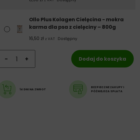
z VAT
Ollo Plus Kolagen Cielęcina - mokra
karma dla psa z cielęciny – 800g
16,50
zł
Dostępny
z VAT
ilość Ollo Plus Kolagen Cielęcina - mokra karma dla psa z 
-
+
Dodaj do koszyka
BEZPIECZNE ZAKUPY I
14 DNI NA ZWROT
PÓŹNIEJSZA SPŁATA