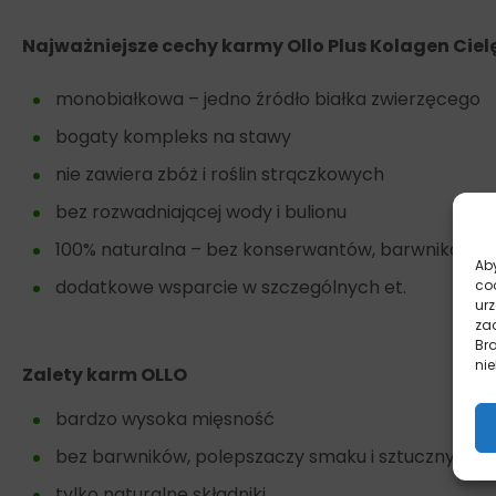
Najważniejsze cechy karmy Ollo Plus Kolagen Ciel
monobiałkowa – jedno źródło białka zwierzęcego
bogaty kompleks na stawy
nie zawiera zbóż i roślin strączkowych
bez rozwadniającej wody i bulionu
100% naturalna – bez konserwantów, barwników i
Aby
dodatkowe wsparcie w szczególnych et.
co
ur
zac
Br
nie
Zalety karm OLLO
bardzo wysoka mięsność
bez barwników, polepszaczy smaku i sztucznych
tylko naturalne składniki