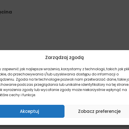
ęcina
Zarządzaj zgodą
 polepszaczy smaku
 zapewnić jak najlepsze wrażenia, korzystamy z technologii, takich jak pli
okie, do przechowywania i/lub uzyskiwania dostępu do informacji o
ządzeniu. Zgoda na te technologie pozwoli nam przetwarzać dane, takie j
howanie podczas przeglądania lub unikalne identyfikatory na tej stronie
ak wyrażenia zgody lub wycofanie zgody może niekorzystnie wpłynąć na
które cechy i funkcje.
Akceptuj
Zobacz preferencje
 konserwantów