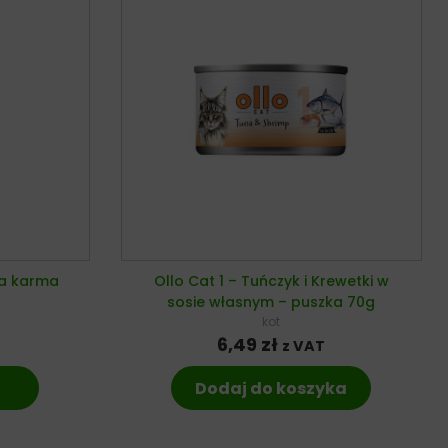
ra karma
Ollo Cat 1 – Tuńczyk i Krewetki w
sosie własnym – puszka 70g
kot
6,49
zł
z VAT
Dodaj do koszyka