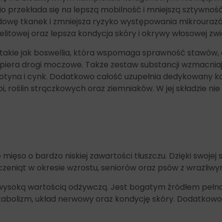
io przekłada się na lepszą mobilność i mniejszą sztywno
owę tkanek i zmniejsza ryzyko występowania mikrouraz
litowej oraz lepsza kondycja skóry i okrywy włosowej zwi
akie jak boswellia, która wspomaga sprawność stawów,
iera drogi moczowe. Także zestaw substancji wzmacniają
 biotyna i cynk. Dodatkowo całość uzupełnia dedykowany 
i, roślin strączkowych oraz ziemniaków. W jej składzie ni
 mięso o bardzo niskiej zawartości tłuszczu. Dzięki swoje
zczeniąt w okresie wzrostu, seniorów oraz psów z wraż
ię wysoką wartością odżywczą. Jest bogatym źródłem pełn
etabolizm, układ nerwowy oraz kondycję skóry. Dodatkowo 