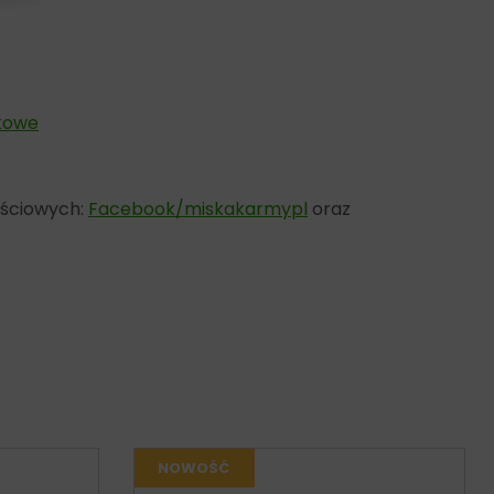
łkowe
ościowych:
Facebook/miskakarmypl
oraz