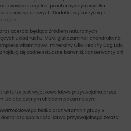
ść stawów, szczególnie po intensywnym wysiłku
ów u psów sportowych. Dodatkową korzyścią z
erzęcia.
 oraz acerola będąca źródłem naturalnych
cych układ ruchu: MSM, glukozamina i chondroityna.
kompleks witaminowo-mineralny Ollo Healthy Dog Lab.
e znajdują się żadne sztuczne barwniki, konserwanty ani
j strukturze jest wyjątkowo łatwo przyswajalna przez
liwym lub obciążonym układem pokarmowym.
owartościowego białka oraz witamin z grupy B
dostarcza spore ilości łatwo przyswajalnego żelaza i