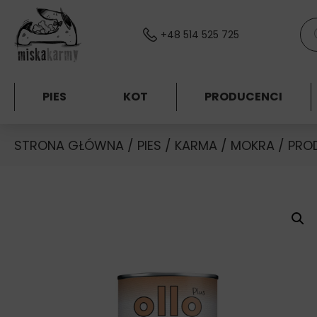
Skocz do treści
Wys
+48 514 525 725
PIES
KOT
PRODUCENCI
STRONA GŁÓWNA
/
PIES
/
KARMA
/
MOKRA
/
PRO