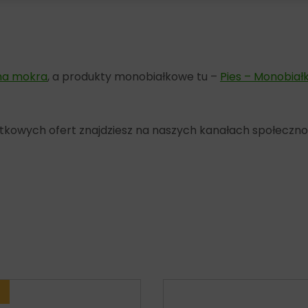
ma mokra
, a produkty monobiałkowe tu –
Pies – Monobia
yjątkowych ofert znajdziesz na naszych kanałach społeczn