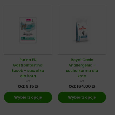
Purina EN
Royal Canin
Gastrointestinal
Anallergenic –
Łosoś – saszetka
sucha karma dla
dla kota
kota
kot
kot
Od:
5,15
zł
Od:
164,00
zł
Wybierz opcje
Wybierz opcje