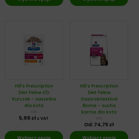
Hill’s Prescription
Hill’s Prescription
Diet Feline I/D
Diet Feline
Kurczak – saszetka
Gastrointestinal
dla kota
Biome – sucha
kot
karma dla kota
5,99
zł
kot
z VAT
Od:
74,75
zł
Wybierz opcje
Wybierz opcje