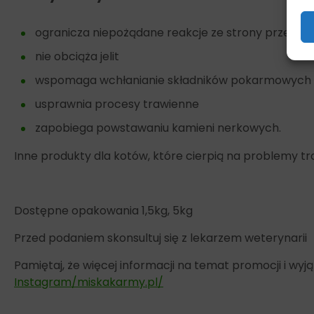
ogranicza niepożądane reakcje ze strony przew
nie obciąża jelit
wspomaga wchłanianie składników pokarmowych
usprawnia procesy trawienne
zapobiega powstawaniu kamieni nerkowych.
Inne produkty dla kotów, które cierpią na problemy 
Dostępne opakowania 1,5kg, 5kg
Przed podaniem skonsultuj się z lekarzem weterynarii
Pamiętaj, że więcej informacji na temat promocji i w
Instagram/miskakarmy.pl/