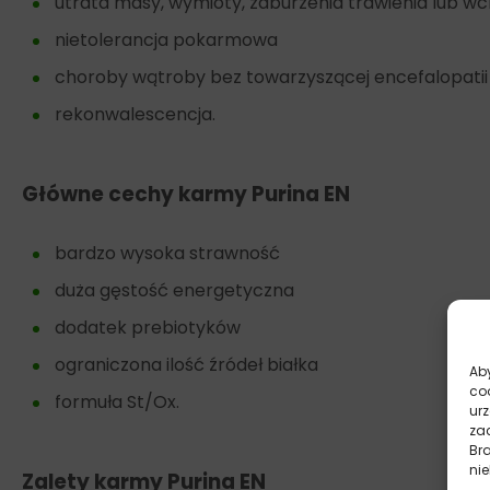
utrata masy, wymioty, zaburzenia trawienia lub wc
nietolerancja pokarmowa
choroby wątroby bez towarzyszącej encefalopatii
rekonwalescencja.
Główne cechy karmy Purina EN
bardzo wysoka strawność
duża gęstość energetyczna
dodatek prebiotyków
ograniczona ilość źródeł białka
Aby
co
formuła St/Ox.
ur
zac
Br
nie
Zalety karmy Purina EN