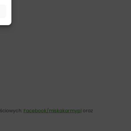
ościowych:
Facebook/miskakarmypl
oraz