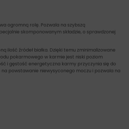
ywa ogromną rolę. Pozwala na szybszą
 specjalnie skomponowanym składzie, o sprawdzonej
 ilość źródeł białka. Dzięki temu zminimalizowane
zewodu pokarmowego w karmie jest niski poziom
ć i gęstość energetyczna karmy przyczynia się do
a na powstawanie niewysyconego moczu i pozwala na