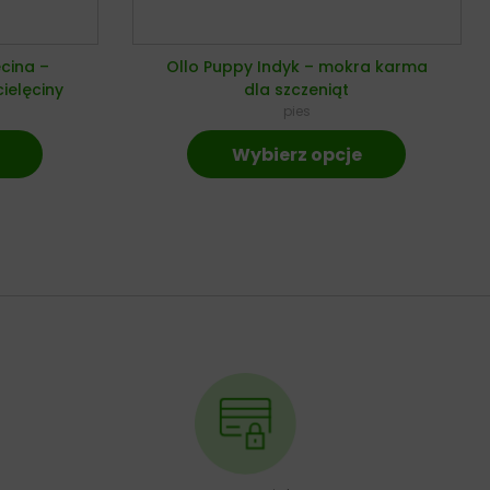
ęcina –
Ollo Puppy Indyk – mokra karma
ielęciny
dla szczeniąt
pies
Wybierz opcje