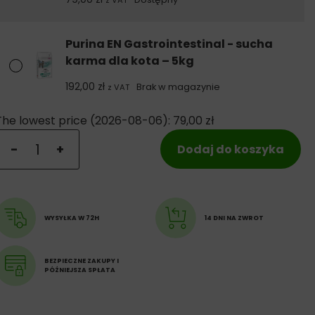
z VAT
Purina EN Gastrointestinal - sucha
karma dla kota – 5kg
192,00
zł
Brak w magazynie
z VAT
The lowest price (
2026-08-06
):
79,00
zł
ilość Purina EN Gastrointestinal - sucha karma dla kota
-
+
Dodaj do koszyka
WYSYŁKA W 72H
14 DNI NA ZWROT
BEZPIECZNE ZAKUPY I
PÓŹNIEJSZA SPŁATA