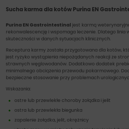
Sucha karma dla kotów Purina EN Gastrointe
Purina EN Gastrointestinal
jest karmą weterynaryjną
rekonwalescencję i wspomaga leczenie. Dlatego linia 
skuteczności w danych sytuacjach klinicznych.
Receptura karmy została przygotowana dla kotów, któ
jest ryzyko wystąpienia niepożądanych reakcji ze str
strawnych węglowodanów. Dodatkowo dodatek prebioty
minimalnego obciążenia przewodu pokarmowego. Doda
bezpieczne stosowanie przy problemach urologicznyc
Wskazania:
ostre lub przewlekłe choroby żołądka i jelit
ostra lub przewlekła biegunka
zapalenie żołądka, jelit, okrężnicy