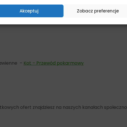
Akceptuj
Zobacz preferencje
odu pokarmowego
trawienne –
Kot – Przewód pokarmowy
yjątkowych ofert znajdziesz na naszych kanałach społeczn