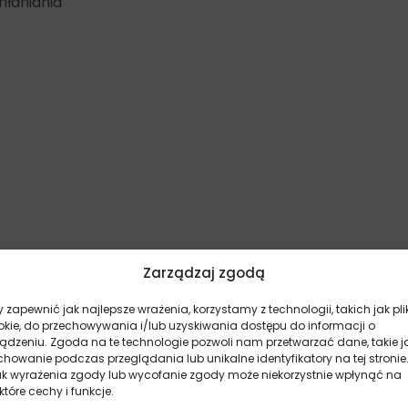
hłaniania
Zarządzaj zgodą
 zapewnić jak najlepsze wrażenia, korzystamy z technologii, takich jak pli
okie, do przechowywania i/lub uzyskiwania dostępu do informacji o
ządzeniu. Zgoda na te technologie pozwoli nam przetwarzać dane, takie j
howanie podczas przeglądania lub unikalne identyfikatory na tej stronie
ak wyrażenia zgody lub wycofanie zgody może niekorzystnie wpłynąć na
które cechy i funkcje.