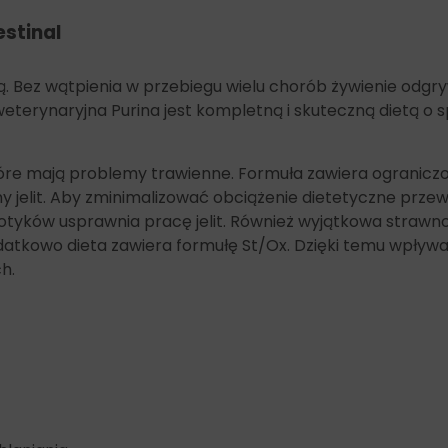
manganu (130 mg/kg), jednowodny siarczan cynku
stinal
(460 mg/kg), selenin sodu (0,32 mg/kg)
Dodatki technologiczne:
bentonit (10 000 mg/kg).
. Bez wątpienia w przebiegu wielu chorób żywienie odgr
weterynaryjna Purina jest kompletną i skuteczną dietą o
re mają problemy trawienne. Formuła zawiera ograniczoną
ony jelit. Aby zminimalizować obciążenie dietetyczne pr
ków usprawnia pracę jelit. Również wyjątkowa strawnoś
tkowo dieta zawiera formułę St/Ox. Dzięki temu wpływ
h.