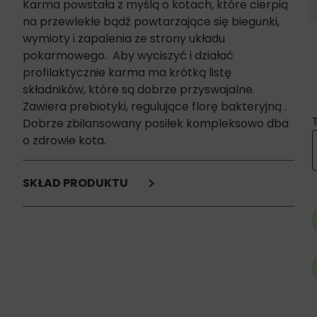
Karma powstała z myślą o kotach, które cierpią
na przewlekłe bądź powtarzające się biegunki,
wymioty i zapalenia ze strony układu
pokarmowego. Aby wyciszyć i działać
profilaktycznie karma ma krótką listę
składników, które są dobrze przyswajalne.
Zawiera prebiotyki, regulujące florę bakteryjną .
Dobrze zbilansowany posiłek kompleksowo dba
o zdrowie kota.
SKŁAD PRODUKTU
izolat białka sojowego*,
odwodnione białko kurczaka*,
mączka sojowa,
skrobia kukurydziana*,
tłuszcz zwierzęcy*,
digest,
składniki mineralne,