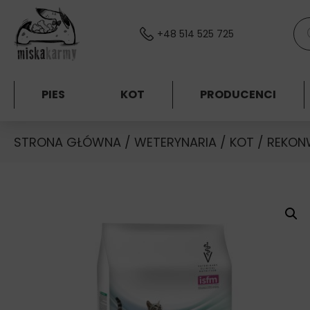
Skocz do treści
Wys
+48 514 525 725
PIES
KOT
PRODUCENCI
STRONA GŁÓWNA
/
WETERYNARIA
/
KOT
/
REKON