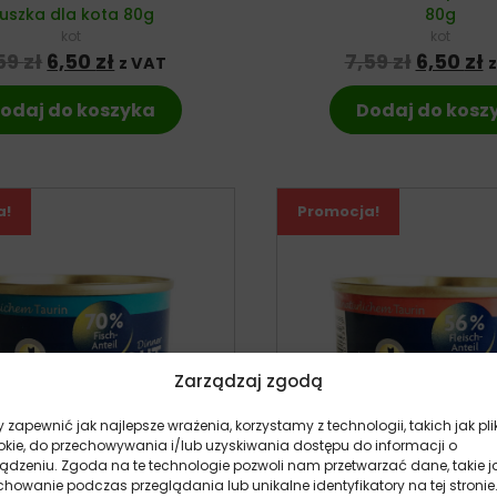
uszka dla kota 80g
80g
kot
kot
Pierwotna cena wynosiła: 7,59 zł.
Aktualna cena wynosi: 6,50 zł.
Pierwot
A
59
zł
6,50
zł
7,59
zł
6,50
zł
z VAT
odaj do koszyka
Dodaj do kosz
a!
Promocja!
Zarządzaj zgodą
 zapewnić jak najlepsze wrażenia, korzystamy z technologii, takich jak pli
okie, do przechowywania i/lub uzyskiwania dostępu do informacji o
ządzeniu. Zgoda na te technologie pozwoli nam przetwarzać dane, takie j
howanie podczas przeglądania lub unikalne identyfikatory na tej stronie