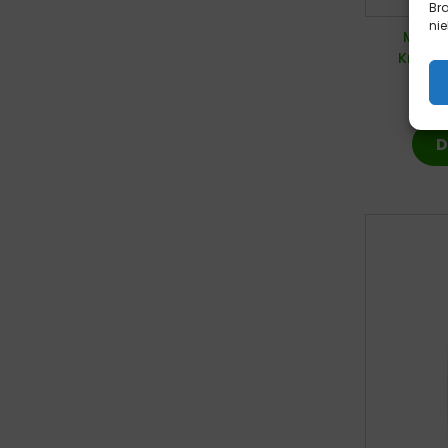
Br
nie
Moonli
Krewet
7,
D