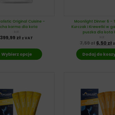
olistic Original Cuisine –
Moonlight Dinner 6 – 
cha karma dla kota
Kurczak i Krewetki w g
kot
puszka dla kota 
399,99
zł
kot
z VAT
Pierwot
A
7,59
zł
6,50
zł
Wybierz opcje
Dodaj do kosz