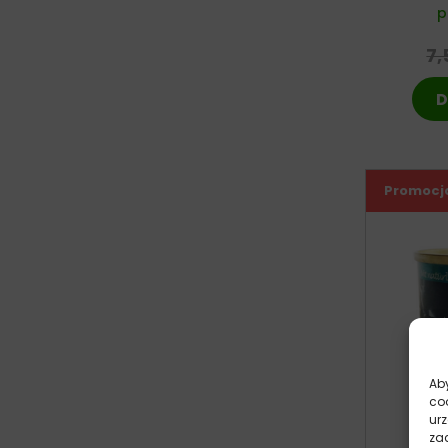
p
7,
D
Promocj
Aby
co
ur
zac