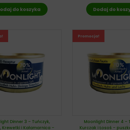
odaj do koszyka
Dodaj do kosz
a!
Promocja!
ight Dinner 3 – Tuńczyk,
Moonlight Dinner 4 – 
, Krewetki i Kałamarnica –
Kurczak i Łosoś – puszk