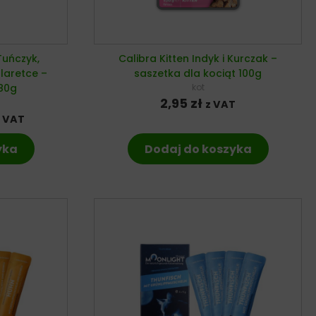
Tuńczyk,
Calibra Kitten Indyk i Kurczak –
alaretce –
saszetka dla kociąt 100g
80g
kot
2,95
zł
z VAT
na cena wynosiła: 7,59 zł.
ktualna cena wynosi: 6,50 zł.
z VAT
yka
Dodaj do koszyka