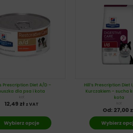
’s Prescription Diet A/D –
Hill’s Prescription Diet 
puszka dla psa i kota
Kurczakiem – sucha 
kot
kota
12,49
zł
kot
z VAT
Od:
27,00
z
Wybierz opcje
Wybierz opc