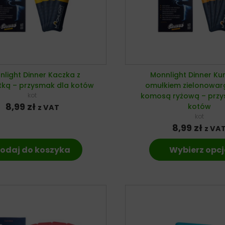
light Dinner Kaczka z
Monnlight Dinner Ku
tką – przysmak dla kotów
omułkiem zielonowar
kot
komosą ryżową – przy
8,99
zł
kotów
z VAT
kot
8,99
zł
z VA
odaj do koszyka
Wybierz opcj