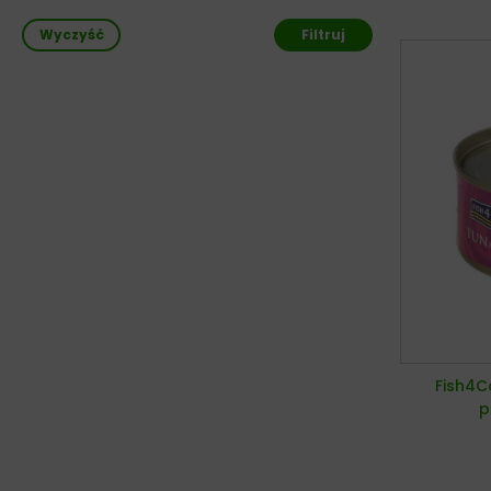
Wyczyść
Filtruj
Fish4C
p