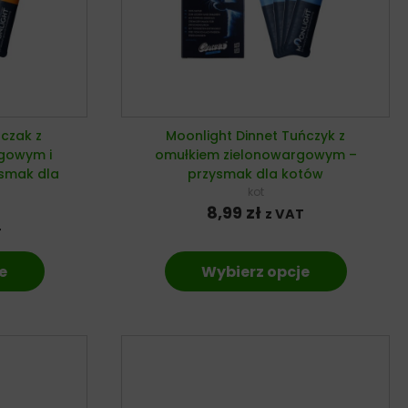
rczak z
Moonlight Dinnet Tuńczyk z
gowym i
omułkiem zielonowargowym –
smak dla
przysmak dla kotów
kot
8,99
zł
z VAT
T
e
Wybierz opcje