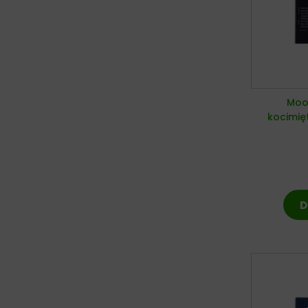
Moon
kocimię
D