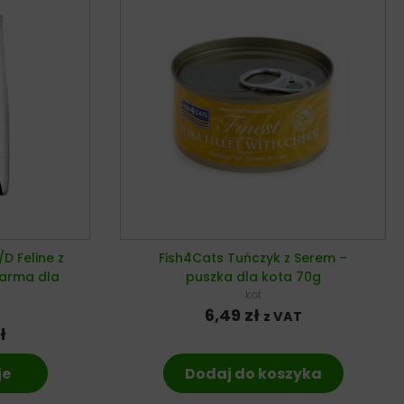
I/D Feline z
Fish4Cats Tuńczyk z Serem –
karma dla
puszka dla kota 70g
kot
6,49
zł
z VAT
ł
je
Dodaj do koszyka