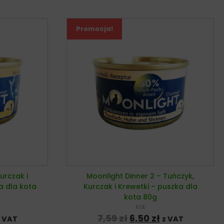
Promocja!
urczak i
Moonlight Dinner 2 – Tuńczyk,
a dla kota
Kurczak i Krewetki – puszka dla
kota 80g
kot
na cena wynosiła: 7,59 zł.
ktualna cena wynosi: 6,50 zł.
Pierwotna cena wynos
Aktualna cena
7,59
zł
6,50
zł
z VAT
z VAT