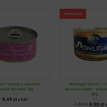
Promocja!
ats Tuńczyk z Łososiem –
Moonlight Dinner 1 – K
uszka dla kota 70g
Serca Kurczaka – puszk
kot
80g
6,49
zł
kot
z VAT
Pierwot
A
7,59
zł
6,50
zł