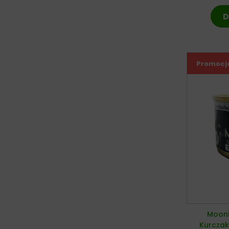
D
Promocj
Moonl
Kurczak