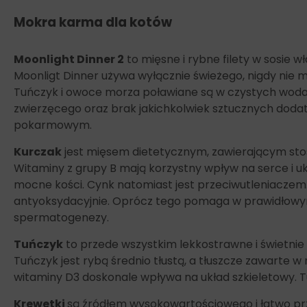
Mokra karma dla kotów
Moonlight Dinner 2
to mięsne i rybne filety w sosie 
Moonligt Dinner używa wyłącznie świeżego, nigdy nie
Tuńczyk i owoce morza poławiane są w czystych wodac
zwierzęcego oraz brak jakichkolwiek sztucznych dodat
pokarmowym.
Kurczak
jest mięsem dietetycznym, zawierającym stos
Witaminy z grupy B mają korzystny wpływ na serce i u
mocne kości. Cynk natomiast jest przeciwutleniaczem
antyoksydacyjnie. Oprócz tego pomaga w prawidłowym
spermatogenezy.
Tuńczyk
to przede wszystkim lekkostrawne i świetnie
Tuńczyk jest rybą średnio tłustą, a tłuszcze zawarte
witaminy D3 doskonale wpływa na układ szkieletowy. Tuń
Krewetki
są źródłem wysokowartościowego i łatwo prz