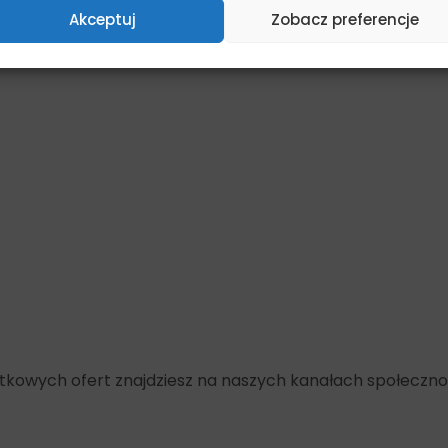
Akceptuj
Zobacz preferencje
yjątkowych ofert znajdziesz na naszych kanałach społeczn