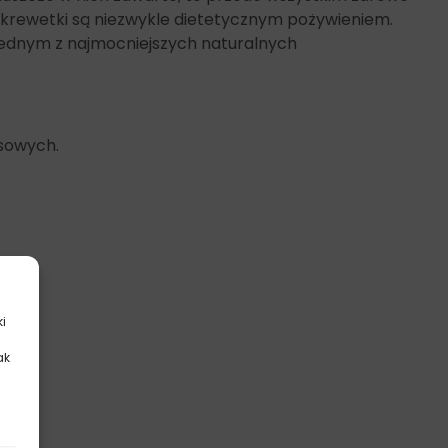
krewetki są niezwykle dietetycznym pożywieniem.
 jednym z najmocniejszych naturalnych
sowych.
ki
ak
.