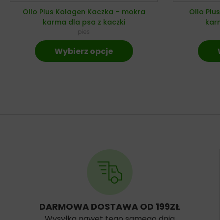
Ollo Plus Kolagen Kaczka – mokra
Ollo Plu
karma dla psa z kaczki
karm
pies
Wybierz opcje
DARMOWA DOSTAWA OD 199ZŁ
Wysyłka nawet tego samego dnia