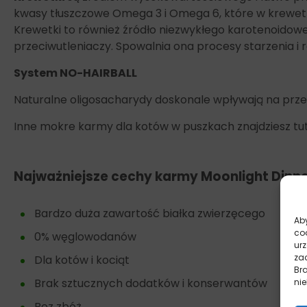
kwasy tłuszczowe Omega 3 i Omega 6, które w krewet
Krewetki to również źródło niezwykłego karotenoidowe
przeciwutleniaczy. Spowalnia ona procesy starzenia i 
System NO-HAIRBALL
Naturalne oligosacharydy doskonale wpływają na prz
Inne mokre karmy dla kotów w puszkach znajdziesz tu
Najważniejsze cechy karmy Moonlight Dinne
Bardzo duża zawartość białka zwierzęcego
Aby
co
0% węglowodanów
ur
zac
Dla kotów i kociąt
Br
Brak sztucznych dodatków i konserwantów
nie
Bez zbóż.