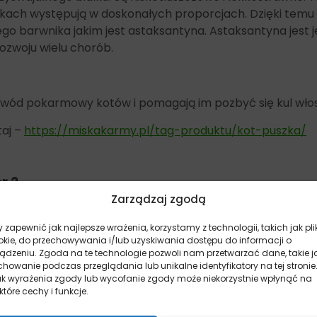
kach występują w doskonałych proporcjach. Dzięki temu 
go barwnika jakim jest astaksantyna. Astaksantyna jest
rozwoju wielu chorób.
ewód pokarmowy kotów i pomagają im pozbyć się kul wło
taj –
https://miskakarmy.pl/tag-produktu/kot-puszka/
r 2
Zarządzaj zgodą
 zapewnić jak najlepsze wrażenia, korzystamy z technologii, takich jak pli
okie, do przechowywania i/lub uzyskiwania dostępu do informacji o
ządzeniu. Zgoda na te technologie pozwoli nam przetwarzać dane, takie j
howanie podczas przeglądania lub unikalne identyfikatory na tej stronie
ak wyrażenia zgody lub wycofanie zgody może niekorzystnie wpłynąć na
które cechy i funkcje.