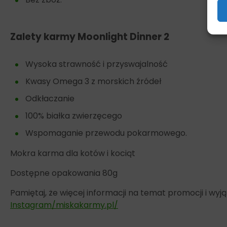
Zalety karmy Moonlight Dinner 2
Wysoka strawność i przyswajalność
Kwasy Omega 3 z morskich źródeł
Odkłaczanie
100% białka zwierzęcego
Wspomaganie przewodu pokarmowego.
Mokra karma dla kotów i kociąt
Dostępne opakowania 80g
Pamiętaj, że więcej informacji na temat promocji i w
Instagram/miskakarmy.pl/