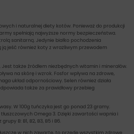
owych i naturalnej diety kotów. Ponieważ do produkcji
karmy spełniają najwyższe normy bezpieczeństwa.
olą sanitarną. Jedynie białko pochodzenia
ą ją jeść również koty z wrażliwym przewodem
 Jest także źródłem niezbędnych witamin i minerałów.
pływa na skórę i wzrok. Fosfor wpływa na zdrowe,
aga układ odpornościowy. Selen również działa
Odpowiada także za prawidłowy przebieg
wasy. W 100g tuńczyka jest go ponad 23 gramy.
 tłuszczowych Omega 3. Dzięki zawartości wapnia i
upy B: B1, B2, B3, B5 i B6.
Tłuszcze w nich zawarte, to przede wszystkim zdrowe