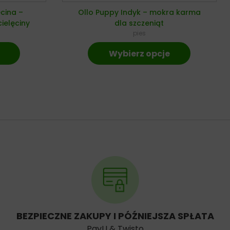
ęcina –
Ollo Puppy Indyk – mokra karma
ielęciny
dla szczeniąt
pies
Wybierz opcje
BEZPIECZNE ZAKUPY I PÓŹNIEJSZA SPŁATA
PayU & Twisto