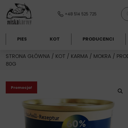
Skocz do treści
Wys
+48 514 525 725
PIES
KOT
PRODUCENCI
STRONA GŁÓWNA
/
KOT
/
KARMA
/
MOKRA
/
PRO
80G
Promocja!