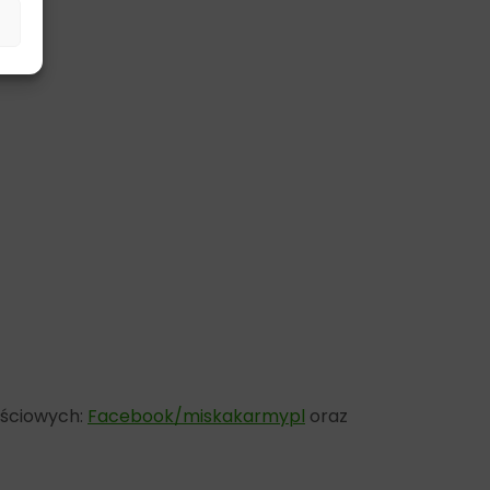
ościowych:
Facebook/miskakarmypl
oraz