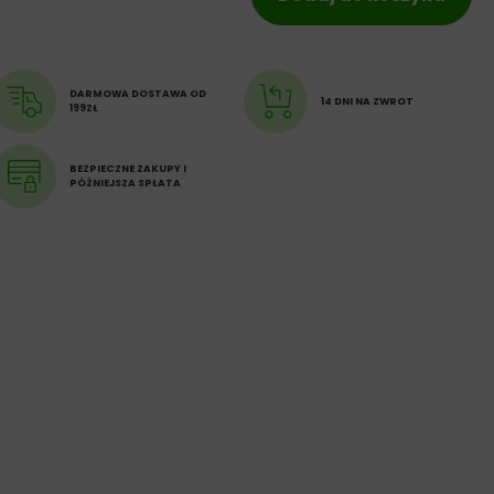
DARMOWA DOSTAWA OD
14 DNI NA ZWROT
199ZŁ
BEZPIECZNE ZAKUPY I
PÓŹNIEJSZA SPŁATA