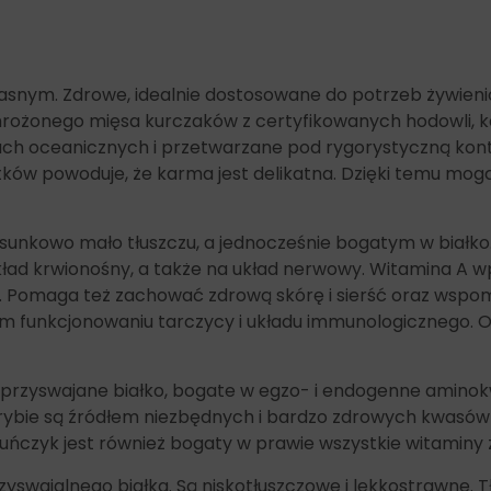
własnym. Zdrowe, idealnie dostosowane do potrzeb żywieni
 mrożonego mięsa kurczaków z certyfikowanych hodowli, 
h oceanicznych i przetwarzane pod rygorystyczną kontr
ków powoduje, że karma jest delikatna. Dzięki temu mog
unkowo mało tłuszczu, a jednocześnie bogatym w białko.
kład krwionośny, a także na układ nerwowy. Witamina A w
. Pomaga też zachować zdrową skórę i sierść oraz wspom
 funkcjonowaniu tarczycy i układu immunologicznego. 
 przyswajane białko, bogate w egzo- i endogenne aminok
 w rybie są źródłem niezbędnych i bardzo zdrowych kwasów
czyk jest również bogaty w prawie wszystkie witaminy z gr
yswajalnego białka. Są niskotłuszczowe i lekkostrawne. 