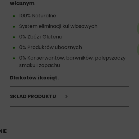
własnym
.
100% Naturalne
System eliminacji kul włosowych
0% Zbóż i Glutenu
0% Produktów ubocznych
0% Konserwantów, barwników, polepszaczy
smaku i zapachu
Dla kotów i kociąt.
SKŁAD PRODUKTU
Tuńczyk 28,125%
kurczak 28,125%
krewetki 3,75%
gotowana woda 39,16%
IE
oligosacharydy 0,15% = System NO-HAIRBALL