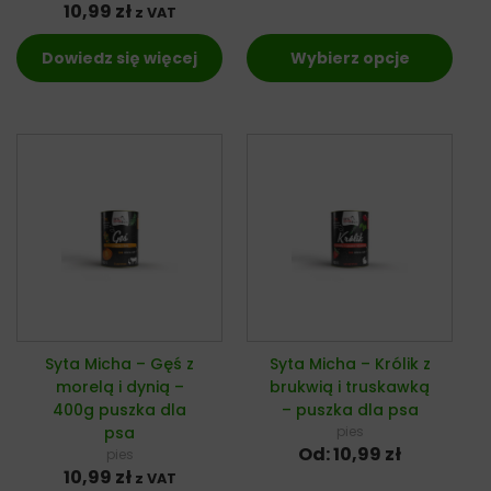
10,99
zł
z VAT
Dowiedz się więcej
Wybierz opcje
Syta Micha – Gęś z
Syta Micha – Królik z
morelą i dynią –
brukwią i truskawką
400g puszka dla
– puszka dla psa
psa
pies
Od:
10,99
zł
pies
10,99
zł
z VAT