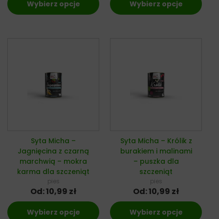
Wybierz opcje
Wybierz opcje
Syta Micha –
Syta Micha – Królik z
Jagnięcina z czarną
burakiem i malinami
marchwią – mokra
– puszka dla
karma dla szczeniąt
szczeniąt
pies
pies
Od:
10,99
zł
Od:
10,99
zł
Wybierz opcje
Wybierz opcje