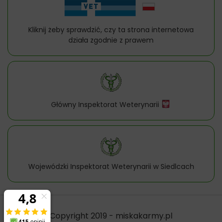
Kliknij żeby sprawdzić, czy ta strona internetowa
działa zgodnie z prawem
Główny Inspektorat Weterynarii
Wojewódzki Inspektorat Weterynarii w Siedlcach
Copyright 2019 - miskakarmy.pl