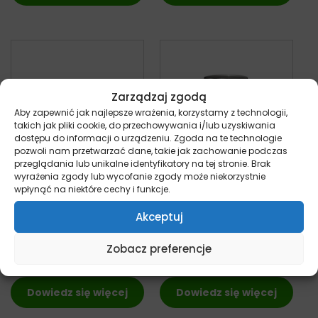
Zarządzaj zgodą
Aby zapewnić jak najlepsze wrażenia, korzystamy z technologii,
takich jak pliki cookie, do przechowywania i/lub uzyskiwania
dostępu do informacji o urządzeniu. Zgoda na te technologie
pozwoli nam przetwarzać dane, takie jak zachowanie podczas
przeglądania lub unikalne identyfikatory na tej stronie. Brak
wyrażenia zgody lub wycofanie zgody może niekorzystnie
VetExpert 4T
Purina HA
wpłynąć na niektóre cechy i funkcje.
Dermatosis Salmon
Hypoallergenic –
Akceptuj
& Potato – puszka
puszka dla psa
dla psa 400g
400g
Zobacz preferencje
pies
pies
19,90
zł
14,99
zł
z VAT
z VAT
Dowiedz się więcej
Dowiedz się więcej