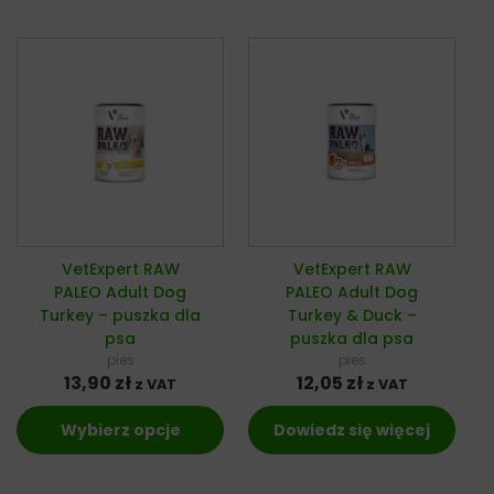
VetExpert RAW
VetExpert RAW
PALEO Adult Dog
PALEO Adult Dog
Turkey – puszka dla
Turkey & Duck –
psa
puszka dla psa
pies
pies
13,90
zł
12,05
zł
z VAT
z VAT
Wybierz opcje
Dowiedz się więcej