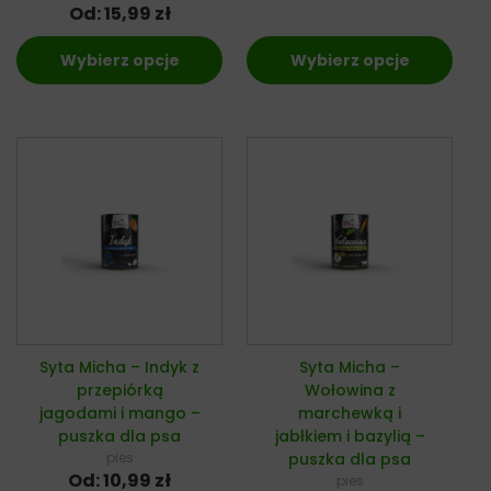
Od:
15,99
zł
Wybierz opcje
Wybierz opcje
Syta Micha – Indyk z
Syta Micha –
przepiórką
Wołowina z
jagodami i mango –
marchewką i
puszka dla psa
jabłkiem i bazylią –
pies
puszka dla psa
Od:
10,99
zł
pies