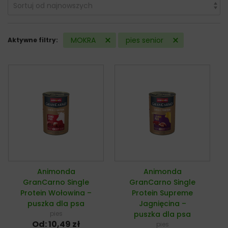
MOKRA
pies senior
Aktywne filtry:
Animonda
Animonda
GranCarno Single
GranCarno Single
Protein Wołowina –
Protein Supreme
puszka dla psa
Jagnięcina –
pies
puszka dla psa
Od:
10,49
zł
pies