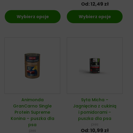
Od:
12,49
zł
Wybierz opcje
Wybierz opcje
Animonda
Syta Micha –
GranCarno Single
Jagnięcina z cukinią
Protein Supreme
i pomidorami –
Konina – puszka dla
puszka dla psa
psa
pies
Od:
10,99
zł
pies