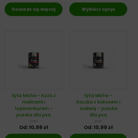
Dowiedz się więcej
Wybierz opcje
Syta Micha – Koza z
Syta Micha –
malinami i
Kaczka z kokosem i
topinamburem –
szałwią – puszka
puszka dla psa
dla psa
pies
pies
Od:
10,99
zł
Od:
10,99
zł