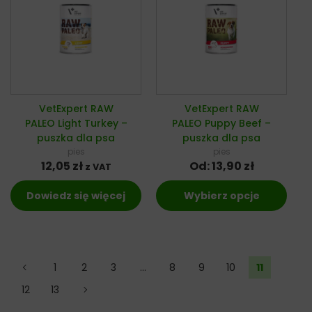
VetExpert RAW
VetExpert RAW
PALEO Light Turkey –
PALEO Puppy Beef –
puszka dla psa
puszka dla psa
pies
pies
12,05
zł
Od:
13,90
zł
z VAT
Dowiedz się więcej
Wybierz opcje
←
1
2
3
…
8
9
10
11
12
13
→