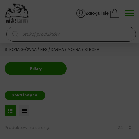
Skocz do treści
Zaloguj się
Wyszukiwarka produktów
STRONA GŁÓWNA
/
PIES
/
KARMA
/
MOKRA
/ STRONA 11
Filtry
pokaż więcej
Produktów na stronę: