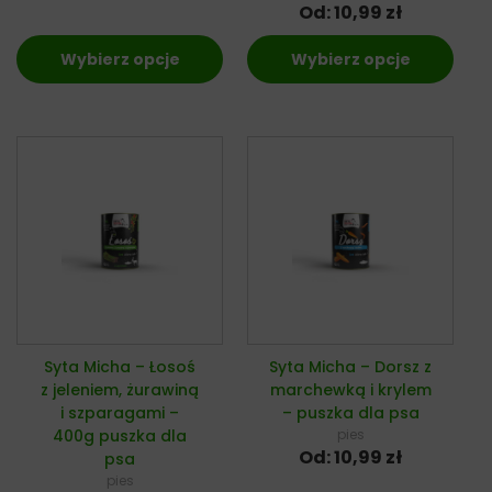
Od:
10,99
zł
Wybierz opcje
Wybierz opcje
Syta Micha – Łosoś
Syta Micha – Dorsz z
z jeleniem, żurawiną
marchewką i krylem
i szparagami –
– puszka dla psa
400g puszka dla
pies
Od:
10,99
zł
psa
pies