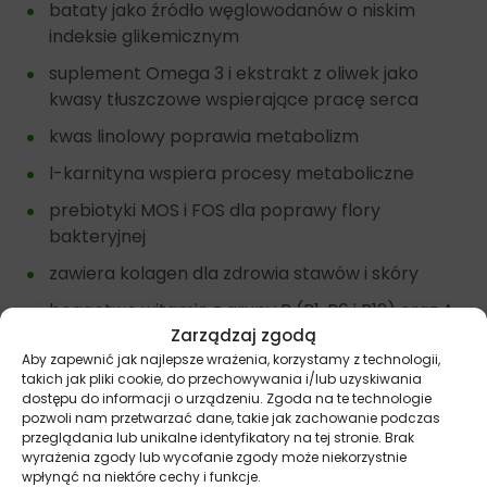
bataty jako źródło węglowodanów o niskim
indeksie glikemicznym
suplement Omega 3 i ekstrakt z oliwek jako
kwasy tłuszczowe wspierające pracę serca
kwas linolowy poprawia metabolizm
l-karnityna wspiera procesy metaboliczne
prebiotyki MOS i FOS dla poprawy flory
bakteryjnej
zawiera kolagen dla zdrowia stawów i skóry
bogactwo witamin z grupy B (B1, B6 i B12) oraz A
(korzystny wpływ na skórę i wzrok) i E (doskonały
Zarządzaj zgodą
antyoksydant)
Aby zapewnić jak najlepsze wrażenia, korzystamy z technologii,
takich jak pliki cookie, do przechowywania i/lub uzyskiwania
mnogość minerałów i pierwiastków jak cynk,
dostępu do informacji o urządzeniu. Zgoda na te technologie
pozwoli nam przetwarzać dane, takie jak zachowanie podczas
fosfor, potas, wapń, które wspierają prawidłowe
przeglądania lub unikalne identyfikatory na tej stronie. Brak
funkcjonowanie psiego organizmu
wyrażenia zgody lub wycofanie zgody może niekorzystnie
wpłynąć na niektóre cechy i funkcje.