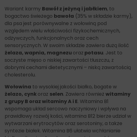
Wariant karmy
Bawół z jeżyną i jabłkiem
, to
bogactwo świeżego
bawoła
(35% w składzie karmy),
dla psa jest porównywalne z wołowiną pod
względem wielu właściwości fizykochemicznych,
odżywczych, funkcjonalnych oraz cech
sensorycznych. W swoim składzie zawiera dużą ilość
żelaza, wapnia, magnezu
oraz
potasu
. Jest to
soczyste mięso o niskiej zawartości tłuszczu, z
dobrymi cechami dietetycznymi – niską zawartością
cholesterolu.
Wołowina
to wysokiej jakości białko, bogate w
żelazo, cynk
oraz
selen
. Zawiera również
witaminy
z grupy B oraz witaminy A i E
. Witamina B1
wspomaga układ sercowo naczyniowy i wpływa na
prawidłowy rozwój kości, witamina B12 bierze udział w
wytwarzani erytrocytów oraz serotoniny, a także
syntezie białek. Witamina B6 ułatwia wchłanianie