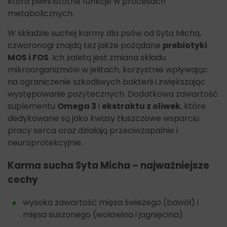
która pełni istotne funkcje w procesach
metabolicznych.
W składzie suchej karmy dla psów od Syta Micha,
czworonogi znajdą też jakże pożądane
prebiotyki
MOS i FOS
. Ich zaletą jest zmiana składu
mikroorganizmów w jelitach, korzystnie wpływając
na ograniczenie szkodliwych bakterii i zwiększając
występowanie pożytecznych. Dodatkowa zawartość
suplementu
Omega 3
i
ekstraktu z oliwek
, które
dedykowane są jako kwasy tłuszczowe wsparciu
pracy serca oraz działają przeciwzapalnie i
neuroprotekcyjnie.
Karma sucha Syta Micha – najważniejsze
cechy
wysoka zawartość mięsa świeżego (bawół) i
mięsa suszonego (wołowina i jagnięcina)