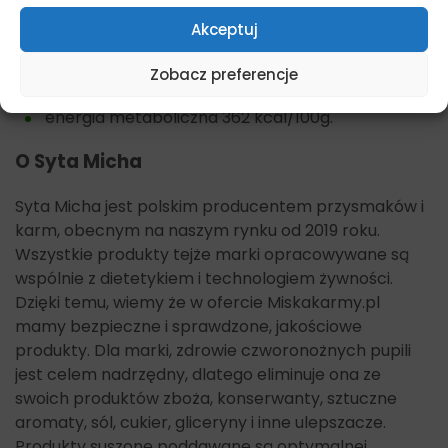
zawarte w przekąsce żelazo oraz witaminy B12
przeciwdziała anemii oraz wpływa korzystnie na
Akceptuj
kondycję, odporność i samopoczucie psa
Zobacz preferencje
krokiet ok 15mm
energia metaboliczna 362 kcal/100g.
O Syta Micha
Syta Micha jest polskim producentem przysmaków i
karm, obecnym na naszym rynku od 2019 roku.
Wszystkie produkty tejże marki opracowywane są
wspólnie z dietetykiem i technologiem żywności.
Dzięki temu, wiemy że w ofercie Miskakarmy.pl
mamy bezpieczne i sprawdzone, jakościowe
produkty. Dla marki, zdrowie czworonożnych pupili
jest celem nadrzędny, dlatego eliminuje ona ze
swoich produktów zboża, konserwanty, sztuczne
aromaty, sól, cukier, gliceryny i inne ulepszacze.
Produkty suszone poddawane są optymalnej