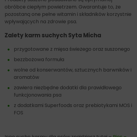
obróbce ciepłym powietrzem. Gwarantuje to, że
pozostaną one pełne witamin i składników korzystnie
wpływających na zdrowie psa.
Zalety karm suchych Syta Micha
przygotowane z mięsa świeżego oraz suszonego
bezzbożowa formuła
wolne od konserwantów, sztucznych barwników i
aromatów
zawiera niezbędne dodatki dla prawidłowego
funkcjonowania psa
z dodatkami Superfoods oraz prebiotykami MOS i
FOS
Inne suche karmy dla psów znajdziesz tutaj –
Pies –