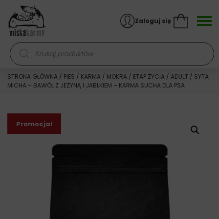
Skocz do treści
Zaloguj się
Wyszukiwarka produktów
STRONA GŁÓWNA
/
PIES
/
KARMA
/
MOKRA
/
ETAP ŻYCIA
/
ADULT
/ SYTA
MICHA – BAWÓŁ Z JEŻYNĄ I JABŁKIEM – KARMA SUCHA DLA PSA
Promocja!