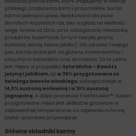
Popiół surowy 9%,
nowością pośród karm, które znajdujemy w ofercie
Wilgotność 8%,
polskiego producenta karm i przysmaków. Sucha
Bezazotowe związki wyciągowe (NFE) 25,5%,
karma pełnoporcjowa, dedykowana dla psów
Kwasy tłuszczowe Omega 6 0,9%,
dorosłych wszystkich ras, bez względu na wielkość i
Kwasy tłuszczowe Omega 3 1,2%,
wagę. Wolna od zbóż, za to wzbogacona mieszanką
Wapń 1,4%,
produktów Superfoods (w tym bazylia, jeżyna,
Fosfor 1,2%,
kurkuma, siemię lniane, jabłko). Dla zdrowia Twojego
Kolagen 10%.
psa, karma wolna jest od glutenu, konserwantów i
Dodatki żywieniowe:
sztucznych barwników oraz aromatów. Za to pełna
Witaminy:
jest mięsa, w przypadku
Syta Micha – Bawół z
witamina A 14423 j.m.,
jeżyną i jabłkiem
, aż
w 35% przygotowana ze
witamina D3 2000 j.m.,
świeżego bawoła włoskiego
, wzbogaconego w
witamina E 96 j.m.
14,5% suszoną wołowiną i w 10% suszoną
jagnięciną
. A dzięki procesowi Freshtrusion™, świeżo
Pierwiastki śladowe:
cynk (jednowodny siarczan cynku) 48 mg,
przygotowane mięso jest delikatne gotowane w
żelazo (jednowodny siarczan żelaza (II)) 48 mg,
odpowiedniej temperaturze, co zapewnia ochronę
mangan (jednowodny siarczan manganu) 34 mg,
białek i poprawia przyswajanie
miedź (pentahydrat siarczanu miedzi (II)) 14 mg,
jod (bezwodny jodan wapnia i jodek potasu) 1.7 mg,
Główne składniki karmy
selen (selenin sodu) 0.29 mg.