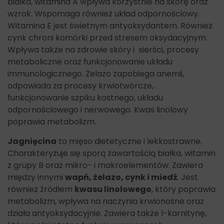
białka, witamina A wpływa korzystnie na skórę oraz
wzrok. Wspomaga również układ odpornościowy.
Witamina E jest świetnym antyoksydantem. Również
cynk chroni komórki przed stresem oksydacyjnym.
Wpływa także na zdrowie skóry i sierści, procesy
metaboliczne oraz funkcjonowanie układu
immunologicznego. Żelazo zapobiega anemii,
odpowiada za procesy krwiotwórcze,
funkcjonowanie szpiku kostnego, układu
odpornościowego i nerwowego. Kwas linolowy
poprawia metabolizm.
Jagnięcina
to mięso dietetyczne i lekkostrawne.
Charakteryzuje się sporą zawartością białka, witamin
z grupy B oraz mikro- i makroelementów. Zawiera
między innymi
wapń, żelazo, cynk i miedź
. Jest
również źródłem
kwasu linolowego
, który poprawia
metabolizm, wpływa na naczynia krwionośne oraz
działa antyoksydacyjnie. Zawiera także l-karnitynę,