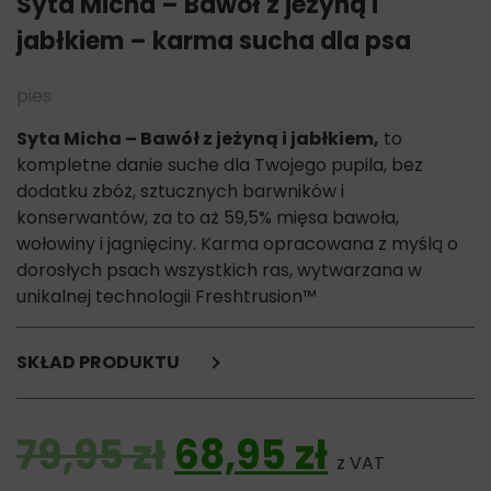
Syta Micha – Bawół z jeżyną i
jabłkiem – karma sucha dla psa
pies
Syta Micha – Bawół z jeżyną i jabłkiem,
to
kompletne danie suche dla Twojego pupila, bez
dodatku zbóż, sztucznych barwników i
konserwantów, za to aż 59,5% mięsa bawoła,
wołowiny i jagnięciny. Karma opracowana z myślą o
dorosłych psach wszystkich ras, wytwarzana w
unikalnej technologii Freshtrusion™
SKŁAD PRODUKTU
Bawół, jagnięcina i wołowina 65%
(świeżo przygotowany włoski bawół 35%,
Pierwotna cena 
Aktualna
79,95
zł
68,95
zł
suszona wołowina 14,5%,
z VAT
suszona jagnięcina 10%,