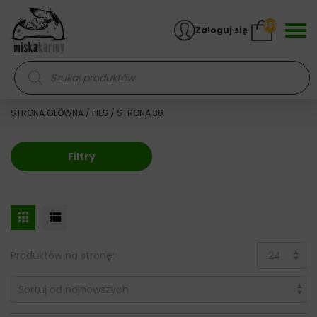
Skocz do treści
999
Zaloguj się
Wyszukiwarka produktów
STRONA GŁÓWNA
/
PIES
/ STRONA 38
Filtry
Produktów na stronę: