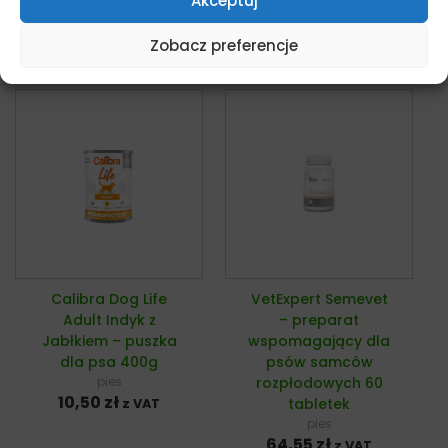
Akceptuj
Dowiedz się więcej
Dowiedz się więcej
Zobacz preferencje
Calibra Dog Life
VetExpert Semevet
Adult Indyk z
– preparat
Jabłkiem – puszka
wspomagający dla
dla psa 400g
psów samców
pies
rozpłodowych 60
10,50
zł
tabletek
z VAT
pies
64,55
zł
z VAT