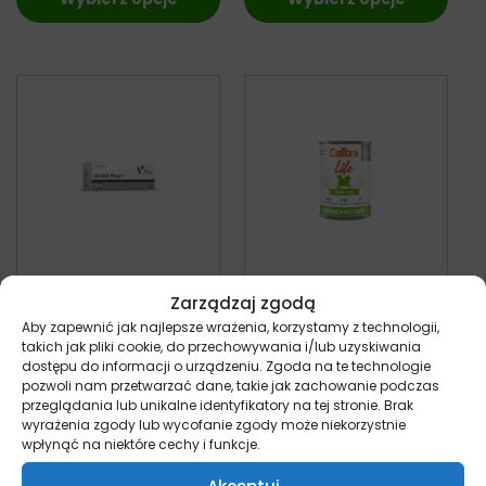
Zarządzaj zgodą
VetExpert Ornitil
Calibra Dog Life
Plus – preparat
Sensitive z Królikiem
Aby zapewnić jak najlepsze wrażenia, korzystamy z technologii,
takich jak pliki cookie, do przechowywania i/lub uzyskiwania
wspomagający
– puszka dla psa
dostępu do informacji o urządzeniu. Zgoda na te technologie
funkcje wątroby dla
400g
pozwoli nam przetwarzać dane, takie jak zachowanie podczas
psów i kotów 30
pies
przeglądania lub unikalne identyfikatory na tej stronie. Brak
10,50
zł
tabletek
z VAT
wyrażenia zgody lub wycofanie zgody może niekorzystnie
kot
wpłynąć na niektóre cechy i funkcje.
27,95
zł
z VAT