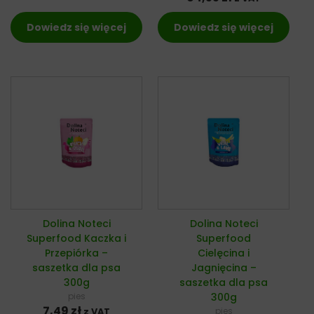
Dowiedz się więcej
Dowiedz się więcej
Dolina Noteci
Dolina Noteci
Superfood Kaczka i
Superfood
Przepiórka –
Cielęcina i
saszetka dla psa
Jagnięcina –
300g
saszetka dla psa
pies
300g
7,49
zł
pies
z VAT