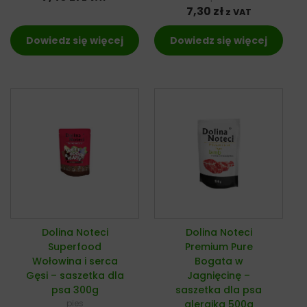
7,30
zł
z VAT
Dowiedz się więcej
Dowiedz się więcej
Dolina Noteci
Dolina Noteci
Superfood
Premium Pure
Wołowina i serca
Bogata w
Gęsi – saszetka dla
Jagnięcinę –
psa 300g
saszetka dla psa
pies
alergika 500g