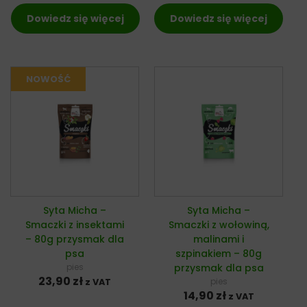
Dowiedz się więcej
Dowiedz się więcej
Syta Micha –
Syta Micha –
Smaczki z insektami
Smaczki z wołowiną,
– 80g przysmak dla
malinami i
psa
szpinakiem – 80g
pies
przysmak dla psa
23,90
zł
pies
z VAT
14,90
zł
z VAT