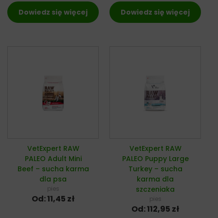
Dowiedz się więcej
Dowiedz się więcej
VetExpert RAW
VetExpert RAW
PALEO Adult Mini
PALEO Puppy Large
Beef – sucha karma
Turkey – sucha
dla psa
karma dla
pies
szczeniaka
Od:
11,45
zł
pies
Od:
112,95
zł