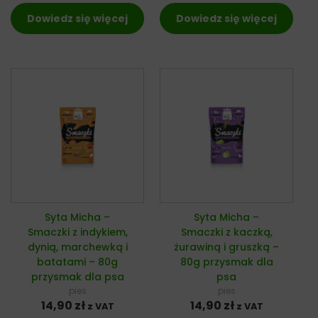
Dowiedz się więcej
Dowiedz się więcej
Syta Micha –
Syta Micha –
Smaczki z indykiem,
Smaczki z kaczką,
dynią, marchewką i
żurawiną i gruszką –
batatami – 80g
80g przysmak dla
przysmak dla psa
psa
pies
pies
14,90
zł
14,90
zł
z VAT
z VAT