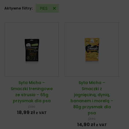
PIES
Aktywne filtry:
Syta Micha –
Syta Micha –
Smaczki treningowe
Smaczki z
ze strusia – 65g
jagnięciną, dynią,
przysmak dla psa
bananem i morelą –
pies
80g przysmak dla
18,99
zł
psa
z VAT
pies
14,90
zł
z VAT