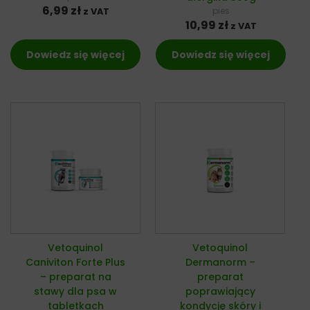
6,99
zł
pies
z VAT
10,99
zł
z VAT
Dowiedz się więcej
Dowiedz się więcej
Vetoquinol
Vetoquinol
Caniviton Forte Plus
Dermanorm –
– preparat na
preparat
stawy dla psa w
poprawiający
tabletkach
kondycję skóry i