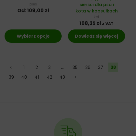
pies
sierści dla psa i
Od:
109,00
zł
kota w kapsułkach
kot
108,25
zł
z VAT
Wybierz opcje
Dowiedz się więcej
←
1
2
3
…
35
36
37
38
39
40
41
42
43
→