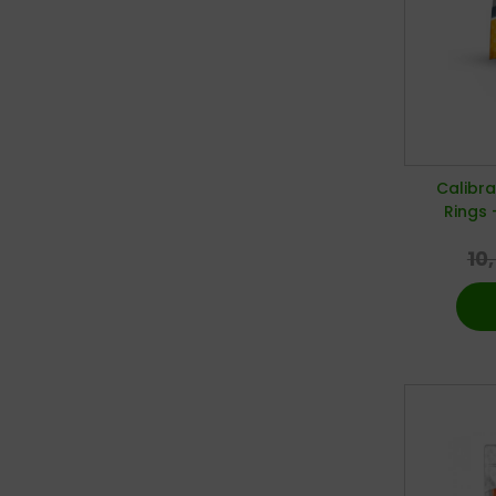
Calibra
Rings 
10