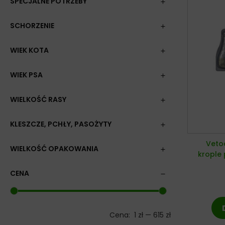
SPECJALNE POTRZEBY
SCHORZENIE
WIEK KOTA
WIEK PSA
WIELKOŚĆ RASY
KLESZCZE, PCHŁY, PASOŻYTY
Veto
WIELKOŚĆ OPAKOWANIA
krople 
CENA
Cena:
1 zł
—
615 zł