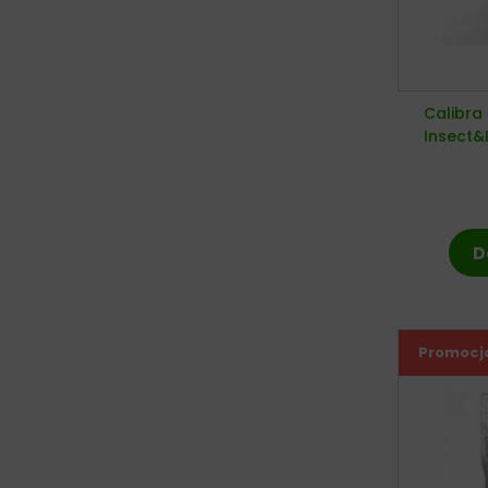
Calibra
Insect&
D
Promocj