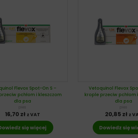
quinol Flevox Spot-On S –
Vetoquinol Flevox Sp
przeciw pchłom i kleszczom
krople przeciw pchłom 
dla psa
dla psa
pies
pies
16,70
zł
20,85
zł
z VAT
z V
Dowiedz się więcej
Dowiedz się wi