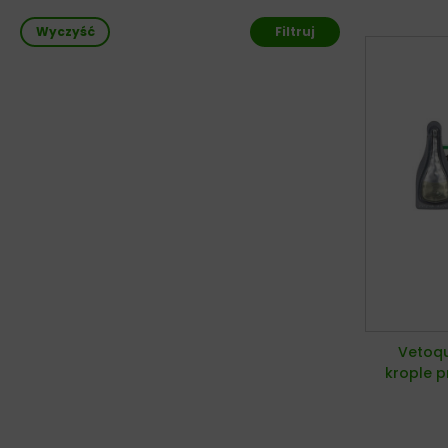
Wyczyść
Filtruj
Vetoqu
krople p