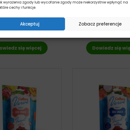
ak wyrażenia zgody lub wycofanie zgody może niekorzystnie wpłynąć na
które cechy i funkcje.
 Dog Verve Crunchy Snack
Calibra Dog Verve Cru
Duck – przysmaki dla psa
Fresh Turkey – przysma
150g
150g
Akceptuj
Zobacz preferencje
pies
pies
11,99
zł
11,99
zł
z VAT
z VA
owiedz się więcej
Dowiedz się wi