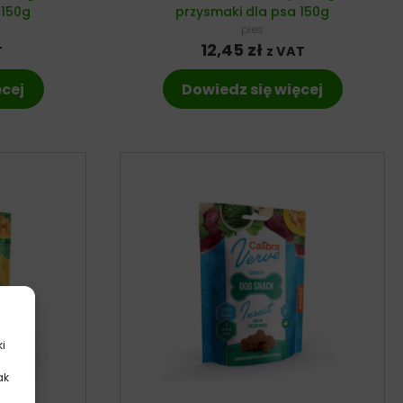
 150g
przysmaki dla psa 150g
pies
12,45
zł
T
z VAT
ęcej
Dowiedz się więcej
ki
ak
.