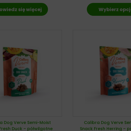
owiedz się więcej
Wybierz opcj
ra Dog Verve Semi-Moist
Calibra Dog Verve Se
Fresh Duck – półwilgotne
Snack Fresh Herring – p