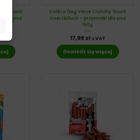
nchy Snack
Calibra Dog Verve Crunchy Snack
ki dla psa
Insect&Duck – przysmaki dla psa
150g
pies
17,99
zł
T
z VAT
ęcej
Dowiedz się więcej