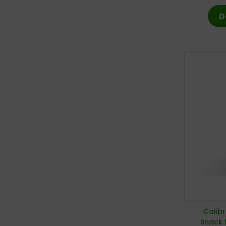
D
Calib
Snack 