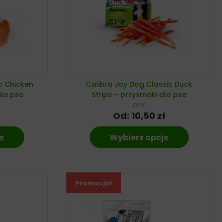
c Chicken
Calibra Joy Dog Classic Duck
dla psa
Strips – przysmaki dla psa
pies
Od:
10,50
zł
e
Wybierz opcje
Promocja!