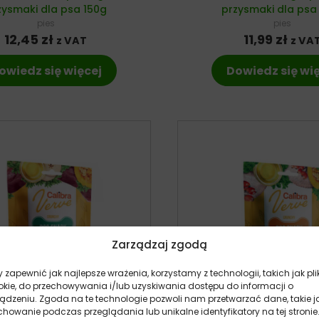
zysmaki dla psa 150g
przysmaki dla psa
pies
pies
12,45
zł
11,99
zł
z VAT
z VA
owiedz się więcej
Dowiedz się wi
Zarządzaj zgodą
 zapewnić jak najlepsze wrażenia, korzystamy z technologii, takich jak pli
okie, do przechowywania i/lub uzyskiwania dostępu do informacji o
ządzeniu. Zgoda na te technologie pozwoli nam przetwarzać dane, takie j
howanie podczas przeglądania lub unikalne identyfikatory na tej stronie