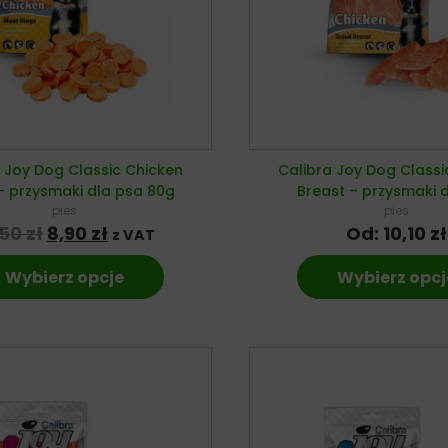
 Joy Dog Classic Chicken
Calibra Joy Dog Classi
– przysmaki dla psa 80g
Breast – przysmaki 
pies
pies
Pierwotna cena wynosiła: 10,50 zł.
Aktualna cena wynosi: 8,90 zł.
,50
zł
8,90
zł
Od:
10,10
zł
z VAT
Wybierz opcje
Wybierz opcj