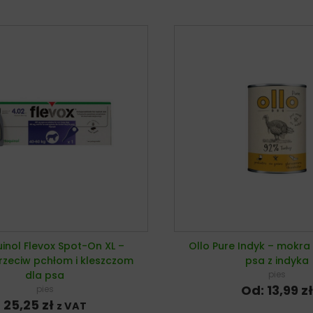
inol Flevox Spot-On XL –
Ollo Pure Indyk – mokra
rzeciw pchłom i kleszczom
psa z indyka
dla psa
pies
Od:
13,99
zł
pies
25,25
zł
z VAT