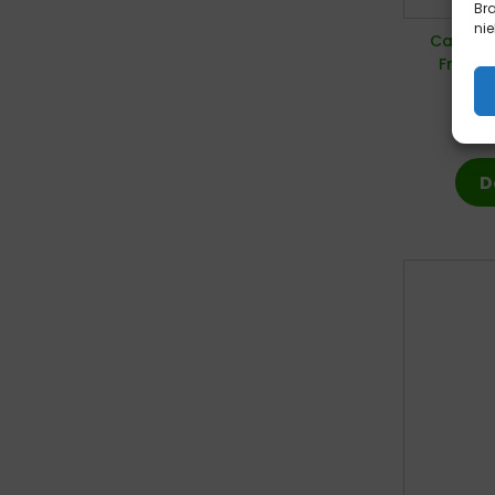
Br
nie
Calibra
Fresh 
D