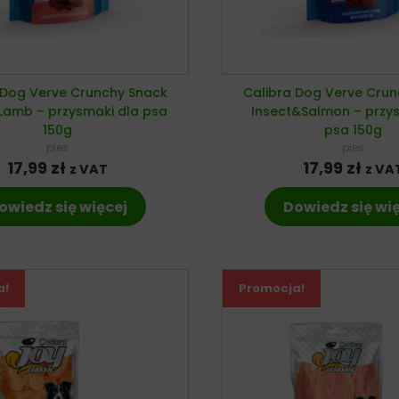
 Dog Verve Crunchy Snack
Calibra Dog Verve Cru
Lamb – przysmaki dla psa
Insect&Salmon – przy
150g
psa 150g
pies
pies
17,99
zł
17,99
zł
z VAT
z VA
owiedz się więcej
Dowiedz się wi
a!
Promocja!