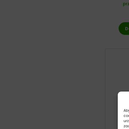
pr
D
Aby
co
ur
zac