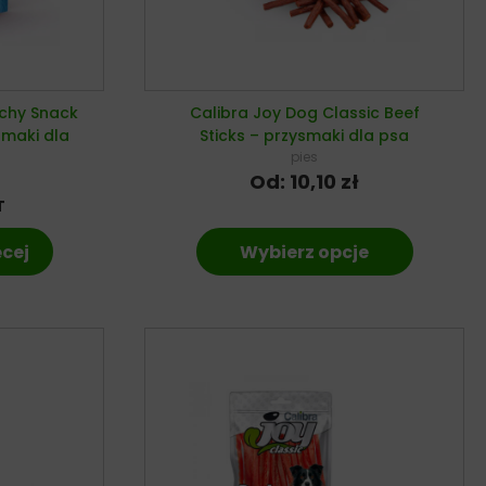
nchy Snack
Calibra Joy Dog Classic Beef
smaki dla
Sticks – przysmaki dla psa
pies
Od:
10,10
zł
T
ęcej
Wybierz opcje