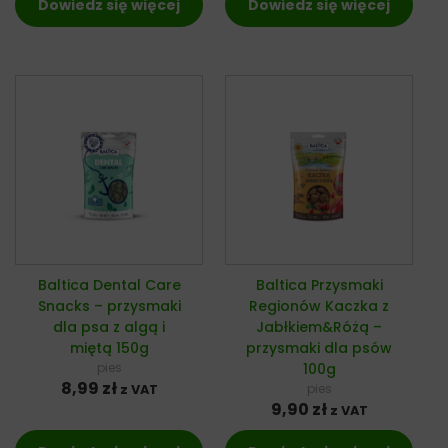
Dowiedz się więcej
Dowiedz się więcej
Baltica Dental Care
Baltica Przysmaki
Snacks – przysmaki
Regionów Kaczka z
dla psa z algą i
Jabłkiem&Różą –
miętą 150g
przysmaki dla psów
pies
100g
8,99
zł
pies
z VAT
9,90
zł
z VAT