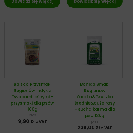
Dowiedz się więcej
Dowiedz się więcej
Baltica Przysmaki
Baltica Smaki
Regionów Indyk z
Regionów
Owocami leśnymi –
Kaczka&Gruszka
przysmaki dla psów
średnie&duże rasy
100g
– sucha karma dla
pies
psa 12kg
9,90
zł
pies
z VAT
239,00
zł
z VAT