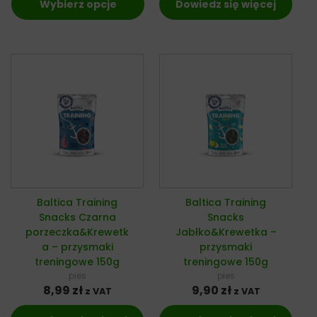
Wybierz opcje
Dowiedz się więcej
Baltica Training
Baltica Training
Snacks Czarna
Snacks
porzeczka&Krewetk
Jabłko&Krewetka –
a – przysmaki
przysmaki
treningowe 150g
treningowe 150g
pies
pies
8,99
zł
9,90
zł
z VAT
z VAT