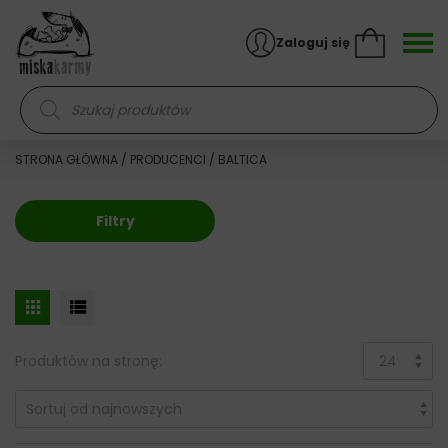
Skocz do treści
Zaloguj się
Wyszukiwarka produktów
STRONA GŁÓWNA
/
PRODUCENCI
/ BALTICA
Filtry
Produktów na stronę: