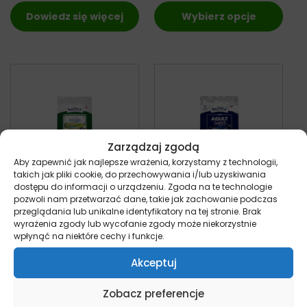
Dowiedz się więcej
Wybierz opcje
Zarządzaj zgodą
Aby zapewnić jak najlepsze wrażenia, korzystamy z technologii,
takich jak pliki cookie, do przechowywania i/lub uzyskiwania
dostępu do informacji o urządzeniu. Zgoda na te technologie
pozwoli nam przetwarzać dane, takie jak zachowanie podczas
Baltica Smaki
Baltica Adult Łosoś
przeglądania lub unikalne identyfikatory na tej stronie. Brak
Regionów
Hypoallergenic
wyrażenia zgody lub wycofanie zgody może niekorzystnie
Kaczka&Gruszka
Medium Breed –
wpłynąć na niektóre cechy i funkcje.
małe rasy – sucha
sucha karma dla
Akceptuj
karma dla psa 12kg
psów ras średnich
pies
pies
245,00
zł
Od:
74,90
zł
Zobacz preferencje
z VAT