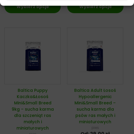
Wybierz opcje
Wybierz opcje
Baltica Puppy
Baltica Adult Łosoś
Kaczka&Łosoś
Hypoallergenic
Mini&Small Breed
Mini&Small Breed –
9kg – sucha karma
sucha karma dla
dla szczeniąt ras
psów ras małych i
małych i
miniaturowych
miniaturowych
pies
Od:
29,00
zł
pies