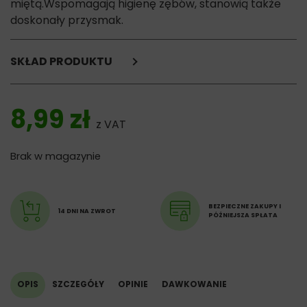
miętą.Wspomagają higienę zębów, stanowią także
doskonały przysmak.
SKŁAD PRODUKTU
suszony łosoś bez ości (25%),
suszone ziemniaki,
8,99
zł
ostropest,
z VAT
algi morskie (10%)
kukurydza, pulpa buraczana, minerały, mięta (4%), olej z
Brak w magazynie
łososia.
Konserwowane naturalnie mieszanką tokoferoli.
BEZPIECZNE ZAKUPY I
14 DNI NA ZWROT
PÓŹNIEJSZA SPŁATA
OPIS
SZCZEGÓŁY
OPINIE
DAWKOWANIE