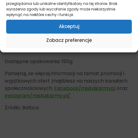
100% naturalne
przeglądania lub unikalne identyfikatory na tej stronie. Brak
wyrażenia zgody lub wycofanie zgody może niekorzystnie
wyeliminowanie ze składu najczęstszych
wpłynąć na niektóre cechy i funkcje.
alergenów
Akceptuj
składniki najwyższej jakości od lokalnych
dostawców
Zobacz preferencje
Inne przysmaki dla psów znajdziesz tutaj –
Przysmaki
.
Dostępne opakowania: 150g.
Pamiętaj, że więcej informacji na temat promocji i
wyjątkowych ofert znajdziesz na naszych kanałach
społecznościowych:
Facebook/miskakarmypl
oraz
Instagram/miskakarmy.pl/
Źródło: Baltica