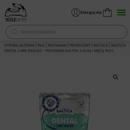
Skocz do treści
Zaloguj się
Wyszukiwarka produktów
STRONA GŁÓWNA
/
PIES
/
PRZYSMAKI
/
PRODUCENT
/
BALTICA
/ BALTICA
DENTAL CARE SNACKS – PRZYSMAKI DLA PSA Z ALGĄ I MIĘTĄ 150G