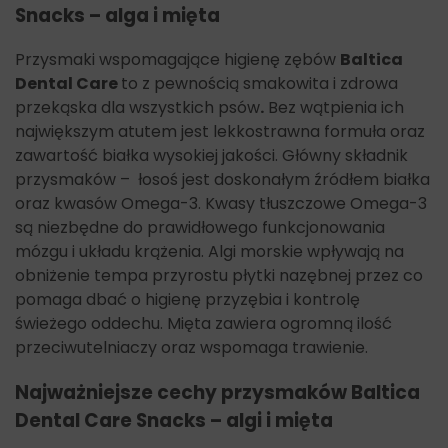
Snacks – alga i mięta
Przysmaki wspomagające higienę zębów
Baltica
Dental Care
to z pewnością smakowita i zdrowa
przekąska dla wszystkich psów
.
Bez wątpienia ich
największym atutem jest lekkostrawna formuła oraz
zawartość białka wysokiej jakości. Główny składnik
przysmaków – łosoś jest doskonałym źródłem białka
oraz kwasów Omega-3. Kwasy tłuszczowe Omega-3
są niezbędne do prawidłowego funkcjonowania
mózgu i układu krążenia. Algi morskie wpływają na
obniżenie tempa przyrostu płytki nazębnej przez co
pomaga dbać o higienę przyzębia i kontrolę
świeżego oddechu. Mięta zawiera ogromną ilość
przeciwutelniaczy oraz wspomaga trawienie.
Najważniejsze cechy przysmaków
Baltica
Dental Care Snacks – algi i mięta