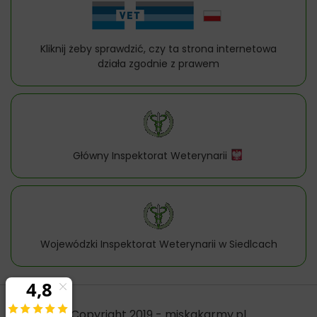
Kliknij żeby sprawdzić, czy ta strona internetowa
działa zgodnie z prawem
Główny Inspektorat Weterynarii
Wojewódzki Inspektorat Weterynarii w Siedlcach
Copyright 2019 - miskakarmy.pl