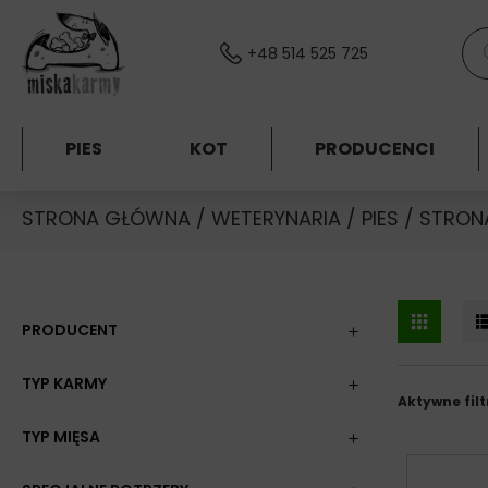
Skocz do treści
Wys
+48 514 525 725
PIES
KOT
PRODUCENCI
STRONA GŁÓWNA
/
WETERYNARIA
/
PIES
/ STRON
PRODUCENT
TYP KARMY
Aktywne filt
TYP MIĘSA