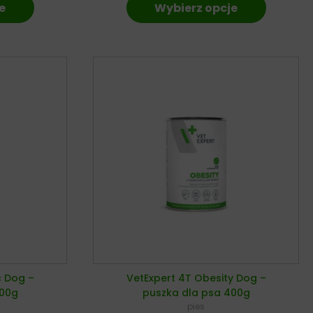
e
Wybierz opcje
c Dog –
VetExpert 4T Obesity Dog –
400g
puszka dla psa 400g
pies