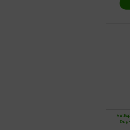
VetExp
Dog-