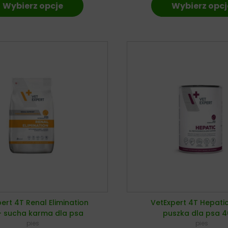
Wybierz opcje
Wybierz opcj
ert 4T Renal Elimination
VetExpert 4T Hepati
 sucha karma dla psa
puszka dla psa 
pies
pies