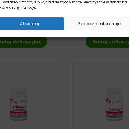
ak wyrażenia zgody lub wycofanie zgody może niekorzystnie wpłynąć na
uszka dla psa 400g
wspomagający wzrok d
które cechy i funkcje.
pies
kotów 45 kapsu
18,90
zł
kot
z VAT
97,00
zł
z VA
Akceptuj
Zobacz preferencje
odaj do koszyka
Dodaj do kosz