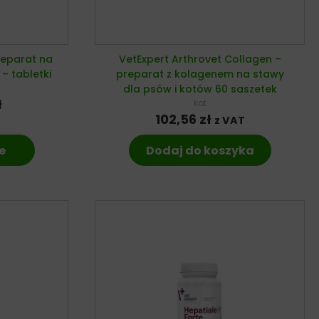
reparat na
VetExpert Arthrovet Collagen –
– tabletki
preparat z kolagenem na stawy
dla psów i kotów 60 saszetek
ł
kot
102,56
zł
z VAT
e
Dodaj do koszyka