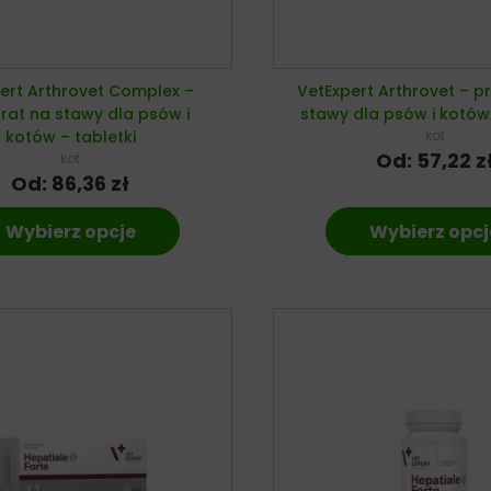
ert Arthrovet Complex –
VetExpert Arthrovet – p
rat na stawy dla psów i
stawy dla psów i kotów 
kotów – tabletki
kot
Od:
57,22
z
kot
Od:
86,36
zł
Wybierz opcje
Wybierz opcj