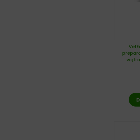
VetE
prepar
wątro
D