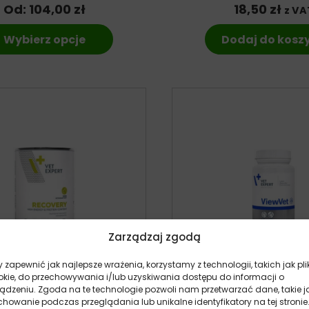
Od:
104,00
zł
18,50
zł
z VA
Wybierz opcje
Dodaj do kosz
Zarządzaj zgodą
 zapewnić jak najlepsze wrażenia, korzystamy z technologii, takich jak pli
okie, do przechowywania i/lub uzyskiwania dostępu do informacji o
ządzeniu. Zgoda na te technologie pozwoli nam przetwarzać dane, takie j
howanie podczas przeglądania lub unikalne identyfikatory na tej stronie
pert 4T Recovery Dog –
VetExpert ViewVet – 