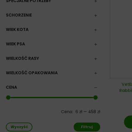
SPECJALNE POTRZEBY
SCHORZENIE
WIEK KOTA
WIEK PSA
WIELKOŚĆ RASY
WIELKOŚĆ OPAKOWANIA
VetE
CENA
Rabbi
Cena:
6 zł
—
458 zł
Wyczyść
Filtruj