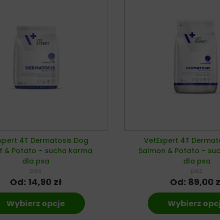
xpert 4T Dermatosis Dog
VetExpert 4T Dermat
t & Potato – sucha karma
Salmon & Potato – su
dla psa
dla psa
pies
pies
Od:
14,90
zł
Od:
89,00
z
Wybierz opcje
Wybierz opc