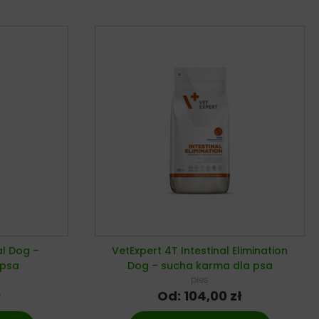
al Dog –
VetExpert 4T Intestinal Elimination
 psa
Dog – sucha karma dla psa
pies
ł
Od:
104,00
zł