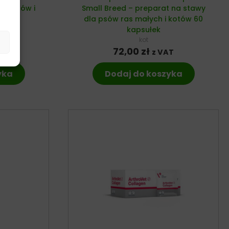
la psów i
Small Breed – preparat na stawy
łek
dla psów ras małych i kotów 60
kapsułek
kot
T
72,00
zł
z VAT
yka
Dodaj do koszyka