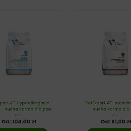
pert 4T Hypoallergenic
VetExpert 4T Intestin
t – sucha karma dla psa
sucha karma dla
pies
pies
Od:
104,00
zł
Od:
91,00
z