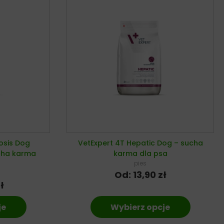
osis Dog
VetExpert 4T Hepatic Dog – sucha
cha karma
karma dla psa
pies
Od:
13,90
zł
ł
je
Wybierz opcje