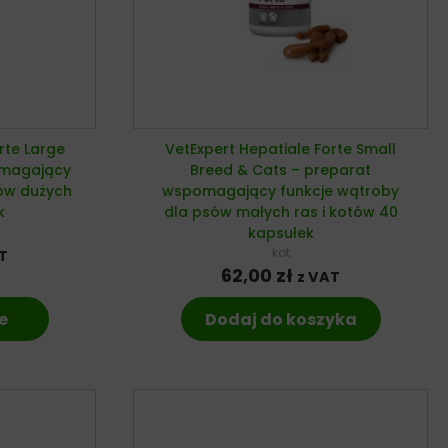
rte Large
VetExpert Hepatiale Forte Small
omagający
Breed & Cats – preparat
sów dużych
wspomagający funkcje wątroby
k
dla psów małych ras i kotów 40
kapsułek
kot
T
62,00
zł
z VAT
e
Dodaj do koszyka