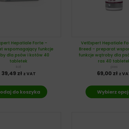
xpert Hepatiale Forte –
VetExpert Hepatiale Fo
at wspomagający funkcje
Breed – preparat wsp
by dla psów i kotów 40
funkcje wątroby dla p
tabletek
ras 40 tablete
kot
pies
39,49
zł
69,00
zł
z VAT
z VA
odaj do koszyka
Wybierz opcj