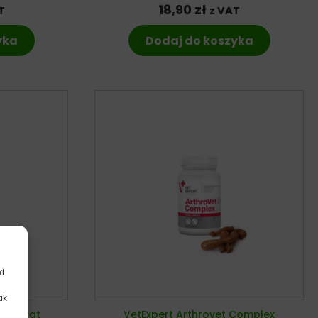
18,90
zł
T
z VAT
yka
Dodaj do koszyka
ki
ak
.
preparat
VetExpert Arthrovet Complex