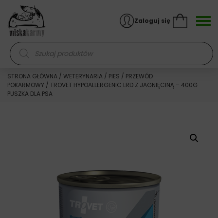
Skocz do treści
Zaloguj się
Wyszukiwarka produktów
STRONA GŁÓWNA
/
WETERYNARIA
/
PIES
/
PRZEWÓD
POKARMOWY
/ TROVET HYPOALLERGENIC LRD Z JAGNIĘCINĄ – 400G
PUSZKA DLA PSA