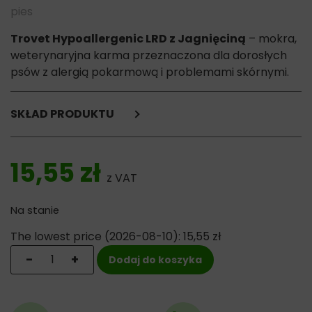
pies
Trovet Hypoallergenic LRD z Jagnięciną
– mokra,
weterynaryjna karma przeznaczona dla dorosłych
psów z alergią pokarmową i problemami skórnymi.
SKŁAD PRODUKTU
Mięso i podroby jagnięce,
ryż,
15,55
zł
pulpa buraczana,
z VAT
minerały,
witaminy,
Na stanie
olej słonecznikowy
The lowest price (
2026-08-10
):
15,55
zł
Składniki analityczne:
ilość Trovet Hypoallergenic LRD z Jagnięciną - 400g pu
-
+
Dodaj do koszyka
Wilgotność 79.00%
Białko 9.00%
Tłuszcz 5.00%
Węglowodany 5,5%