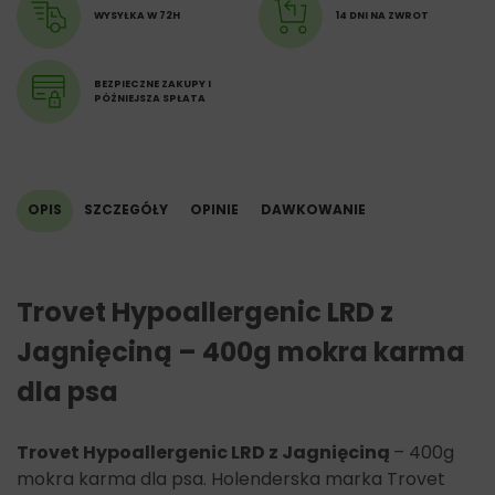
Popiół 1,7%
WYSYŁKA W 72H
14 DNI NA ZWROT
Włókno 1.00 %
Energia metaboliczna: 3,7 MJ/kg (891 kcal)
BEZPIECZNE ZAKUPY I
PÓŹNIEJSZA SPŁATA
Minerały
Wapń 0,3%
Fosfor 0.2%
Sód 0.15%
OPIS
SZCZEGÓŁY
OPINIE
DAWKOWANIE
Potas 0.25%
Miedź 0,8 mg/kg
Jod 0,1 mg/kg
kwas linolowy 0,5 %
Trovet Hypoallergenic LRD z
Witaminy
Witamina D 110 IU/kg
Jagnięciną – 400g mokra karma
Witamina E 10.00 IU/kg
dla psa
Trovet Hypoallergenic LRD z Jagnięciną
– 400g
mokra karma dla psa. Holenderska marka Trovet