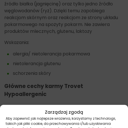
źródło białka (jagnięcinę) oraz tylko jedno źródło
węglowodanów (ryż). Dzięki temu zapobiega
reakcjom skórnym oraz reakcjom ze strony układu
pokarmowego na spożyty pokarm. Nie zawiera
produktów mlecznych, glutenu, laktozy
Wskazania:
alergia/ nietolerancja pokarmowa
nietolerancja glutenu
schorzenia skóry
Główne cechy karmy
Trovet
Hypoallergenic
wyselekcjonowane źródło białka i węglowodanów
Zarządzaj zgodą
bez sztucznych dodatków
Aby zapewnić jak najlepsze wrażenia, korzystamy z technologii,
takich jak pliki cookie, do przechowywania i/lub uzyskiwania
przeciwutleniacze.