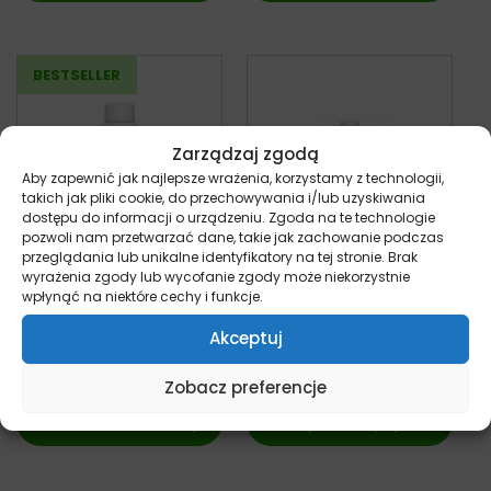
Zarządzaj zgodą
Aby zapewnić jak najlepsze wrażenia, korzystamy z technologii,
takich jak pliki cookie, do przechowywania i/lub uzyskiwania
dostępu do informacji o urządzeniu. Zgoda na te technologie
pozwoli nam przetwarzać dane, takie jak zachowanie podczas
przeglądania lub unikalne identyfikatory na tej stronie. Brak
wyrażenia zgody lub wycofanie zgody może niekorzystnie
Royal Canin
Royal Canin Renal
wpłynąć na niektóre cechy i funkcje.
Recovery Liquid 200
Liquid 200 ml – dla
ml
psa
Akceptuj
kot
pies
21,90
zł
22,99
zł
z VAT
z VAT
Zobacz preferencje
Dowiedz się więcej
Wybierz opcje