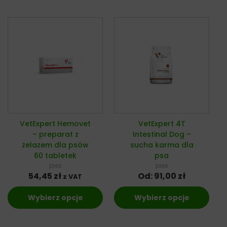
VetExpert Hemovet
VetExpert 4T
– preparat z
Intestinal Dog –
żelazem dla psów
sucha karma dla
60 tabletek
psa
pies
pies
54,45
zł
Od:
91,00
zł
z VAT
Wybierz opcje
Wybierz opcje