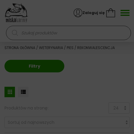
Skocz do treści
Zaloguj się
Wyszukiwarka produktów
STRONA GŁÓWNA
/
WETERYNARIA
/
PIES
/ REKONWALESCENCJA
Filtry
Produktów na stronę: