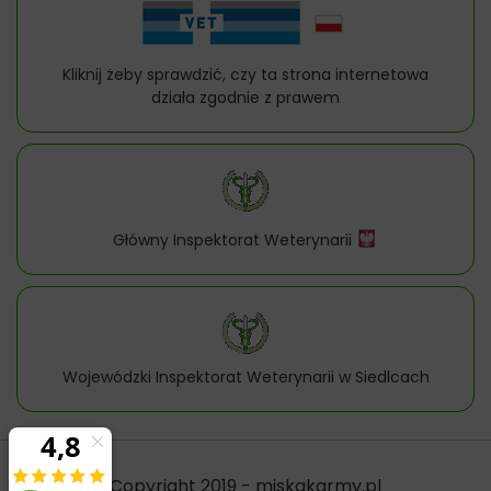
Kliknij żeby sprawdzić, czy ta strona internetowa
działa zgodnie z prawem
Główny Inspektorat Weterynarii
Wojewódzki Inspektorat Weterynarii w Siedlcach
Copyright 2019 - miskakarmy.pl