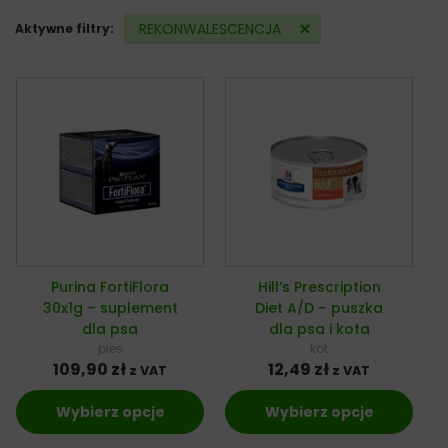
REKONWALESCENCJA
Aktywne filtry:
Purina FortiFlora
Hill’s Prescription
30x1g – suplement
Diet A/D – puszka
dla psa
dla psa i kota
pies
kot
109,90
zł
12,49
zł
z VAT
z VAT
Wybierz opcje
Wybierz opcje