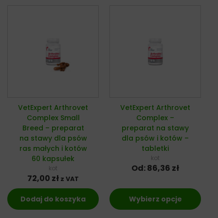
VetExpert Arthrovet
VetExpert Arthrovet
Complex Small
Complex –
Breed – preparat
preparat na stawy
na stawy dla psów
dla psów i kotów –
ras małych i kotów
tabletki
60 kapsułek
kot
Od:
86,36
zł
kot
72,00
zł
z VAT
Dodaj do koszyka
Wybierz opcje