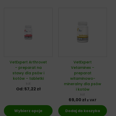
VetExpert Arthrovet
VetExpert
– preparat na
Vetaminex –
stawy dla psów i
preparat
kotów – tabletki
witaminowo-
kot
mineralny dla psów
Od:
57,22
zł
i kotów
kot
69,00
zł
z VAT
Wybierz opcje
Dodaj do koszyka