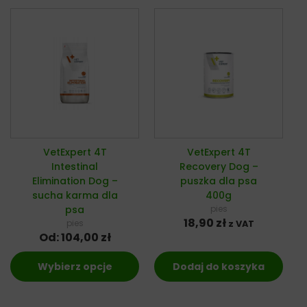
VetExpert 4T
VetExpert 4T
Intestinal
Recovery Dog –
Elimination Dog –
puszka dla psa
sucha karma dla
400g
psa
pies
18,90
zł
pies
z VAT
Od:
104,00
zł
Wybierz opcje
Dodaj do koszyka