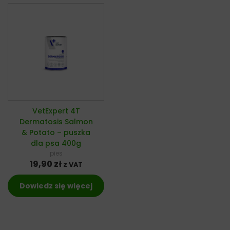
VetExpert 4T
Dermatosis Salmon
& Potato – puszka
dla psa 400g
pies
19,90
zł
z VAT
Dowiedz się więcej